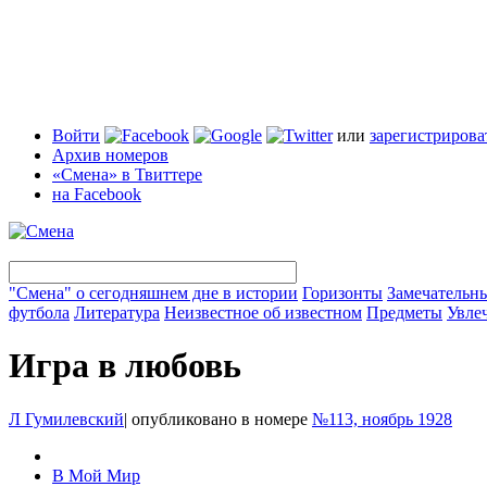
Войти
или
зарегистрирова
Архив номеров
«Смена» в Твиттере
на Facebook
"Смена" о сегодняшнем дне в истории
Горизонты
Замечательн
футбола
Литература
Неизвестное об известном
Предметы
Увле
Игра в любовь
Л Гумилевский
|
опубликовано в номере
№113, ноябрь 1928
В Мой Мир