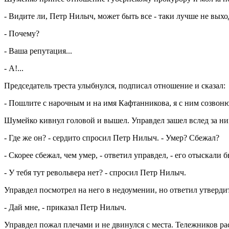
- Видите ли, Петр Нилыч, может быть все - таки лучше не выходи
- Почему?
- Ваша репутация...
- А!...
Председатель треста улыбнулся, подписал отношение и сказал:
- Пошлите с нарочным и на имя Кафтанникова, я с ним созвоню
Шумейко кивнул головой и вышел. Управдел зашел вслед за ним
- Где же он? - сердито спросил Петр Нилыч. - Умер? Сбежал?
- Скорее сбежал, чем умер, - ответил управдел, - его отыскали 
- У тебя тут револьвера нет? - спросил Петр Нилыч.
Управдел посмотрел на него в недоумении, но ответил утверди
- Дай мне, - приказал Петр Нилыч.
Управдел пожал плечами и не двинулся с места. Тележников ра