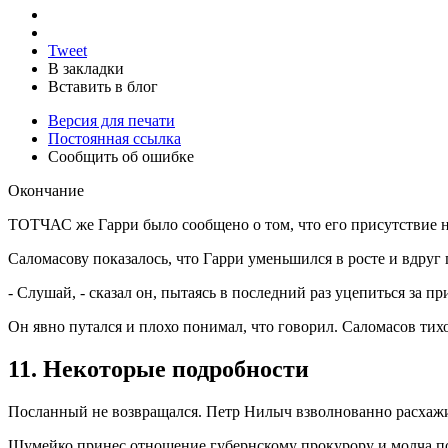
Tweet
В закладки
Вставить в блог
Версия для печати
Постоянная ссылка
Сообщить об ошибке
Окончание
ТОТЧАС же Гарри было сообщено о том, что его присутствие не
Саломасову показалось, что Гарри уменьшился в росте и вдруг
- Слушай, - сказал он, пытаясь в последний раз уцепиться за пр
Он явно путался и плохо понимал, что говорил. Саломасов тихо
11. Некоторые подробности
Посланный не возвращался. Петр Нилыч взволнованно расхажи
Шумейко принес отношение губернскому прокурору и молча пол