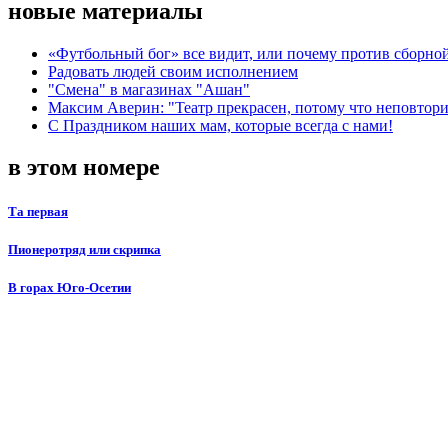
новые материалы
«Футбольный бог» все видит, или почему против сборной
Радовать людей своим исполнением
"Смена" в магазинах "Ашан"
Максим Аверин: "Театр прекрасен, потому что неповтор
С Праздником наших мам, которые всегда с нами!
в этом номере
Та первая
Пионеротряд или скрипка
В горах Юго-Осетии