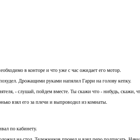
обходимо в конторе и что уже с час ожидает его мотор.
 похудел. Дрожащими руками напялил Гарри на голову кепку.
иятеля, - слушай, пойдем вместе. Ты скажи что - нибудь, скажи, 
нько взял его за плечи и выпроводил из комнаты.
вал по кабинету.
ожил на стол. Тележников прочел и взял перо подписать. Начал