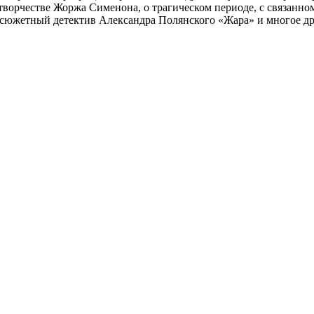
 творчестве Жоржа Сименона, о трагическом периоде, с связанн
осюжетный детектив Александра Полянского «Жара» и многое др