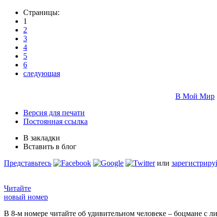
Страницы:
1
2
3
4
5
6
следующая
В Мой Мир
Версия для печати
Постоянная ссылка
В закладки
Вставить в блог
Представьтесь
или
зарегистриру
Читайте
новый номер
В 8-м номере читайте об удивительном человеке – боцмане с л