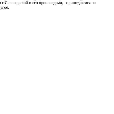
ом с Савонаролой и его проповедями, пришедшемся на
угое.