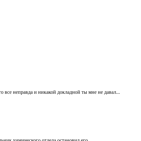
что все неправда и никакой докладной ты мне не давал...
ьник химического отдела остановил его.