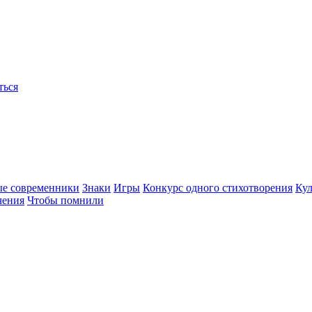
ться
ые современники
Знаки
Игры
Конкурс одного стихотворения
Кул
чения
Чтобы помнили