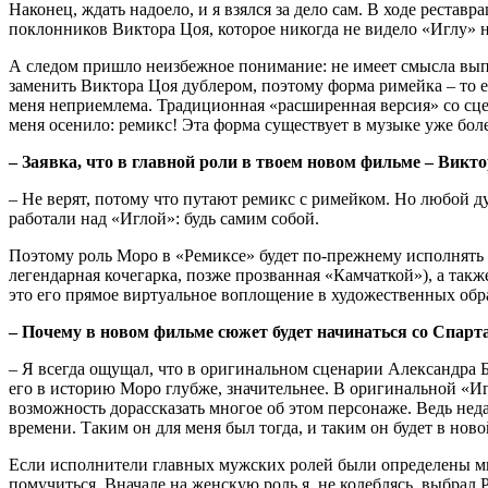
Наконец, ждать надоело, и я взялся за дело сам. В ходе рестав
поклонников Виктора Цоя, которое никогда не видело «Иглу» 
А следом пришло неизбежное понимание: не имеет смысла выпу
заменить Виктора Цоя дублером, поэтому форма римейка – то 
меня неприемлема. Традиционная «расширенная версия» со сц
меня осенило: ремикс! Эта форма существует в музыке уже боле
– Заявка, что в главной роли в твоем новом фильме – Викто
– Не верят, потому что путают ремикс с римейком. Но любой 
работали над «Иглой»: будь самим собой.
Поэтому роль Моро в «Ремиксе» будет по-прежнему исполнять 
легендарная кочегарка, позже прозванная «Камчаткой»), а так
это его прямое виртуальное воплощение в художественных обр
– Почему в новом фильме сюжет будет начинаться со Спарт
– Я всегда ощущал, что в оригинальном сценарии Александра Б
его в историю Моро глубже, значительнее. В оригинальной «Иг
возможность дорассказать многое об этом персонаже. Ведь нед
времени. Таким он для меня был тогда, и таким он будет в ново
Если исполнители главных мужских ролей были определены мн
помучиться. Вначале на женскую роль я, не колеблясь, выбрал Р