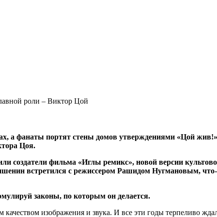
лавной роли – Виктор Цой
тах, а фанаты портят стены домов утверждениями «Цой жив!».
ктора Цоя.
или создатели фильма «Иглы ремикс», новой версии культово
енин встретился с режиссером Рашидом Нугмановым, что-бы
мулируй законы, по которым он делается.
 качеством изображения и звука. И все эти годы терпеливо ждал,