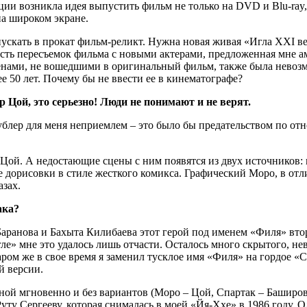
рации возникла идея выпустить фильм не только на DVD и Blu-ray
на широком экране.
скать в прокат фильм-реликт. Нужна новая живая «Игла XXI век
есть пересъемок фильма с новыми актерами, предложенная мне а
енами, не вошедшими в оригинальный фильм, также была невозм
е 50 лет. Почему бы не ввести ее в кинематографе?
р Цой, это серьезно! Люди не понимают и не верят.
дублер для меня неприемлем – это было бы предательством по о
Цой. А недостающие сцены с ним появятся из двух источников: 
же дорисовки в стиле жесткого комикса. Графический Моро, в отл
азах.
ака?
аранова и Бахыта Килибаева этот герой под именем «Филя» втор
ле» мне это удалось лишь отчасти. Осталось много скрытого, не
аром же в свое время я заменил тусклое имя «Филя» на гордое «
й версии.
ой мгновенно и без вариантов (Моро – Цой, Спартак – Баширов
уту Сергееву, которая снималась в моей «Йя-Ххе» в 1986 году. Од