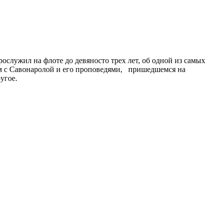
служил на флоте до девяносто трех лет, об одной из самых
ом с Савонаролой и его проповедями, пришедшемся на
угое.