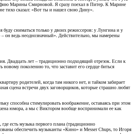
рафию Марины Смирновой. Я сразу поехал в Питер. К Марине
не тихо сказал: «Вот ты и нашел свою Дину».
 буду сниматься только у двоих режиссеров: у Лунгина и у
ор – он ведь неоднозначный». Действительно, мы намерены
ия. Двадцать лет – традиционно подходящий отрезок. Если к
ь новому поколению то, что заставит его сердце биться
вартиру родителей, когда там никого нет, и тайком забирает
жная сцена встречи двух заговорщиков, которые страшно любят
льку способна стимулировать воображение, оставаясь при этом
шена юмора, а мы с Виктором вообще воспринимали ее как
 где есть музыка первого плана (традиционно
ризваны обеспечить музыканты «Кино» и Messer Chups, то Игоря