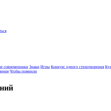
ться
ые современники
Знаки
Игры
Конкурс одного стихотворения
Кул
чения
Чтобы помнили
ений