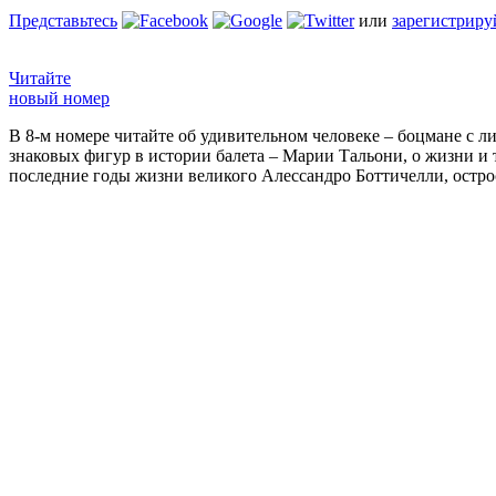
Представьтесь
или
зарегистриру
Читайте
новый номер
В 8-м номере читайте об удивительном человеке – боцмане с л
знаковых фигур в истории балета – Марии Тальони, о жизни и
последние годы жизни великого Алессандро Боттичелли, остр