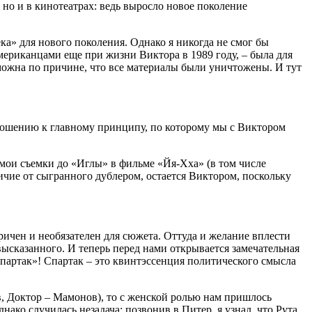
, но и в кинотеатрах: ведь выросло новое поколение
а» для нового поколения. Однако я никогда не смог бы
мериканцами еще при жизни Виктора в 1989 году, – была для
ожна по причине, что все материалы были уничтожены. И тут
тношению к главному принципу, по которому мы с Виктором
мои съемки до «Иглы» в фильме «Йя-Хха» (в том числе
ичие от сыгранного дублером, остается Виктором, поскольку
ичен и необязателен для сюжета. Оттуда и желание вплести
высказанного. И теперь перед нами открывается замечательная
Спартак»! Спартак – это квинтэссенция политического смысла
, Доктор – Мамонов), то с женской ролью нам пришлось
нако случилась незадача: позвонив в Питер, я узнал, что Рута