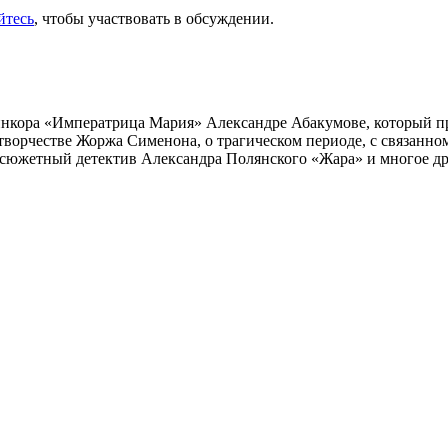
йтесь
, чтобы участвовать в обсуждении.
инкора «Императрица Мария» Александре Абакумове, который про
 творчестве Жоржа Сименона, о трагическом периоде, с связанн
осюжетный детектив Александра Полянского «Жара» и многое др