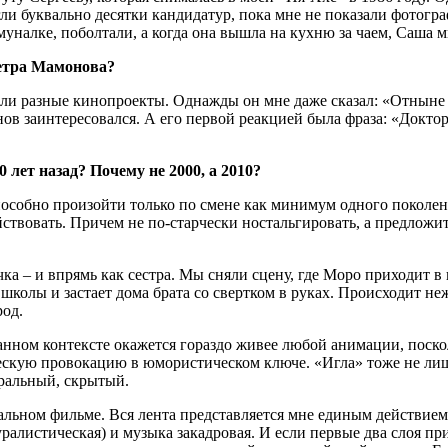
ли буквально десятки кандидатур, пока мне не показали фотог
налке, поболтали, а когда она вышла на кухню за чаем, Саша м
Петра Мамонова?
ли разные кинопроекты. Однажды он мне даже сказал: «Отныне я
нов заинтересовался. А его первой реакцией была фраза: «Докт
0 лет назад? Почему не 2000, а 2010?
пособно произойти только по смене как минимум одного поколен
ствовать. Причем не по-старчески ностальгировать, а предложит
а – и впрямь как сестра. Мы сняли сцену, где Моро приходит в к
школы и застает дома брата со свертком в руках. Происходит не
род.
данном контексте окажется гораздо живее любой анимации, поско
ческую провокацию в юмористическом ключе. «Игла» тоже не ли
кральный, скрытый.
льном фильме. Вся лента представляется мне единым действием,
уралистическая) и музыка закадровая. И если первые два слоя п