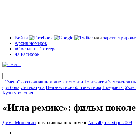
Войти
или
зарегистрирова
Архив номеров
«Смена» в Твиттере
на Facebook
"Смена" о сегодняшнем дне в истории
Горизонты
Замечательн
футбола
Литература
Неизвестное об известном
Предметы
Увле
Культурология
«Игла ремикс»: фильм покол
Дима Мишенин
|
опубликовано в номере
№1740, октябрь 2009