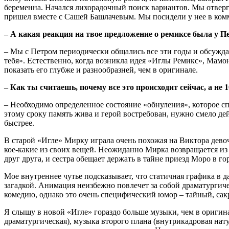
беременна. Начался лихорадочный поиск вариантов. Мы отверг
пришел вместе с Сашей Башлачевым. Мы посидели у нее в комму
– А какая реакция на твое предложение о ремиксе была у 
– Мы с Петром периодически общались все эти годы и обсужда
тебя». Естественно, когда возникла идея «Иглы Ремикс», Мамо
показать его глубже и разнообразней, чем в оригинале.
– Как ты считаешь, почему все это происходит сейчас, а не 1
– Необходимо определенное состояние «обнуления», которое с
этому сроку память жива и герой востребован, нужно смело дей
быстрее.
В старой «Игле» Мирку играла очень похожая на Виктора девочк
кое-какие из своих вещей. Неожиданно Мирка возвращается из 
друг друга, и сестра обещает держать в тайне приезд Моро в го
Мое внутреннее чутье подсказывает, что статичная графика в 
загадкой. Анимация неизбежно повлечет за собой драматурги
комедию, однако это очень специфический юмор – тайный, са
Я слышу в новой «Игле» гораздо больше музыки, чем в оригина
драматургическая), музыка второго плана (внутрикадровая нат