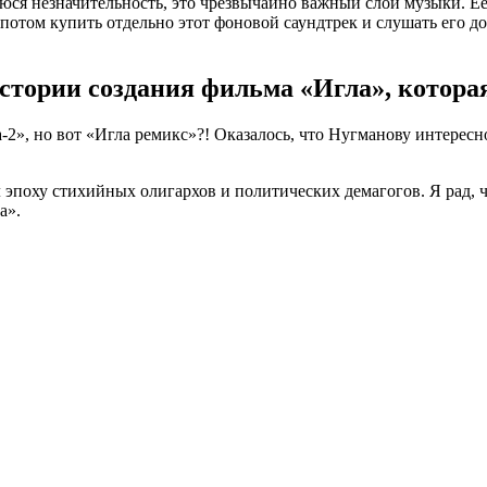
уюся незначительность, это чрезвычайно важный слой музыки. 
а потом купить отдельно этот фоновой саундтрек и слушать его д
тории создания фильма «Игла», которая 
», но вот «Игла ремикс»?! Оказалось, что Нугманову интересно
 эпоху стихийных олигархов и политических демагогов. Я рад,
а».