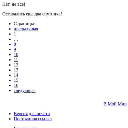
Нет, не все!
Оставались еще два спутника!
Страницы:
предыдущая
1
…
8
9
10
11
12
13
14
15
16
следующая
В Мой Мир
Версия для печати
Постоянная ссылка