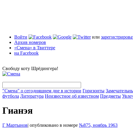
Войти
или
зарегистрирова
Архив номеров
«Смена» в Твиттере
на Facebook
Свободу коту Шрёдингера!
"Смена" о сегодняшнем дне в истории
Горизонты
Замечательн
футбола
Литература
Неизвестное об известном
Предметы
Увле
Гианэя
Г Мартынов
|
опубликовано в номере
№875, ноябрь 1963