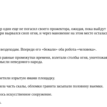
р один еще не погасил своего прожектора, ожидая, пока выйдут
и вырвался сноп огня, и через мановение на этом месте осталась
вездеходам. Впереди его «бежали» оба робота-«человека».
рез равные промежутки времени, взлетали столбы огня, уничтож
 мысли неведомого народа.
светили изрытую ямами площадку.
ушила часть скалы, обломки гранита засыпали половину выемки.
лось искусственное сооружение.
.