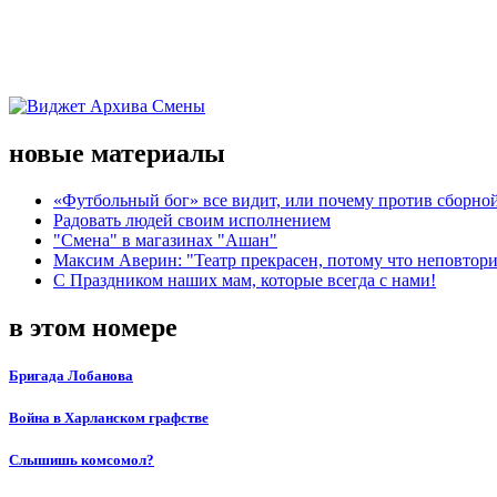
новые материалы
«Футбольный бог» все видит, или почему против сборной
Радовать людей своим исполнением
"Смена" в магазинах "Ашан"
Максим Аверин: "Театр прекрасен, потому что неповтор
С Праздником наших мам, которые всегда с нами!
в этом номере
Бригада Лобанова
Война в Харланском графстве
Слышишь комсомол?