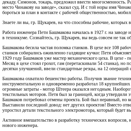
декаду. Симонов, токарь, предложил ввести многосменность. Р
место Чинакову на заводе», сказал суд. И с той норы имя Чина
бороться за план в контакте с рабочей общественностью, моби
Знаете ли вы, гр. Щукарев, на что способны рабочие, которых 
Работа инженера Пети Башмакова началась в 1927 г. на заводе и
в техникуме. Сознайтесь, гр. Щукарев, вы ведь совсем не так о
Башмакова бесила частая поломка станков. В цехе все 108 раб
станков собирались оживленно галдящие кучки: Петя объясняет
1929 году Башмаков уже мастер механического цеха. В цехе - 
Месяц в цехе стоял грохот, гам (перетаскивали 54 станка), но 
десятки улучшений, ввели стандартные резцы, на 12 операций 
Башмакова охватило бешенство работы. Получив звание техник
инструментальную и одновременно разработал 18 крупнейших 
огромные затраты - мотор Штеера оказался негодным. Наоборот
текстильных моторов. Петя был за границей, когда утвердили э
Башмаков потребовал отмены проекта. Бой был неравный, но ко
Выставили последний довод: нет других проектов! Вместо ответ
упростил детали текстильного электромотора, который будет в
Активное вмешательство в разработку технических вопросов, н
нового инженера.