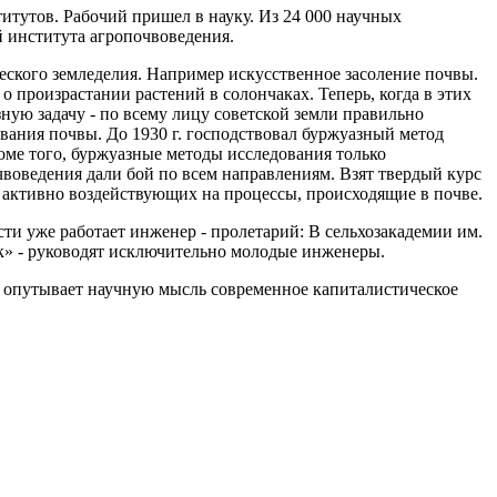
итутов. Рабочий пришел в науку. Из 24 000 научных
й института агропочвоведения.
еского земледелия. Например искусственное засоление почвы.
 произрастании растений в солончаках. Теперь, когда в этих
ную задачу - по всему лицу советской земли правильно
вания почвы. До 1930 г. господствовал буржуазный метод
роме того, буржуазные методы исследования только
чвоведения дали бой по всем направлениям. Взят твердый курс
, активно воздействующих на процессы, происходящие в почве.
ти уже работает инженер - пролетарий: В сельхозакадемии им.
ик» - руководят исключительно молодые инженеры.
и опутывает научную мысль современное капиталистическое