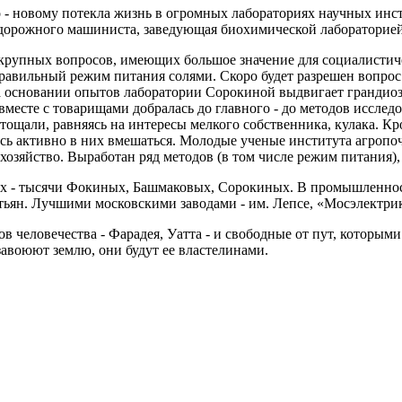
 - новому потекла жизнь в огромных лабораториях научных инст
нодорожного машиниста, заведующая биохимической лабораторие
д крупных вопросов, имеющих большое значение для социалистич
авильный режим питания солями. Скоро будет разрешен вопрос о
на основании опытов лаборатории Сорокиной выдвигает грандиоз
есте с товарищами добралась до главного - до методов исследо
тощали, равняясь на интересы мелкого собственника, кулака. К
ись активно в них вмешаться. Молодые ученые института агропо
хозяйство. Выработан ряд методов (в том числе режим питания)
риях - тысячи Фокиных, Башмаковых, Сорокиных. В промышленнос
естьян. Лучшими московскими заводами - им. Лепсе, «Мосэлектр
человечества - Фарадея, Уатта - и свободные от пут, которым
авоюют землю, они будут ее властелинами.