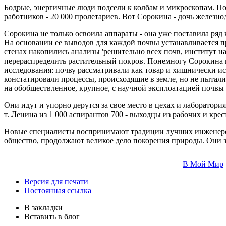
Бодрые, энергичные люди подсели к колбам и микроскопам. По
работников - 20 000 пролетариев. Вот Сорокина - дочь желез
Сорокина не только освоила аппараты - она уже поставила ря
На основании ее выводов для каждой почвы устанавливается пр
стенах накопились анализы 'решительно всех почв, институт 
перераспределить растительный покров. Понемногу Сорокина вм
исследования: почву рассматривали как товар и хищнически ис
констатировали процессы, происходящие в земле, но не пытал
на обобществленное, крупное, с научной эксплоатацией почвы 
Они идут и упорно дерутся за свое место в цехах и лаборато
т. Ленина из 1 000 аспирантов 700 - выходцы из рабочих и кр
Новые специалисты воспринимают традиции лучших инженеров 
общество, продолжают великое дело покорения природы. Они з
В Мой Мир
Версия для печати
Постоянная ссылка
В закладки
Вставить в блог