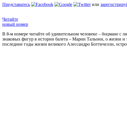
Представьтесь
или
зарегистриру
Читайте
новый номер
В 8-м номере читайте об удивительном человеке – боцмане с л
знаковых фигур в истории балета – Марии Тальони, о жизни и
последние годы жизни великого Алессандро Боттичелли, остр