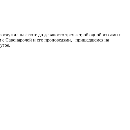
служил на флоте до девяносто трех лет, об одной из самых
ом с Савонаролой и его проповедями, пришедшемся на
угое.