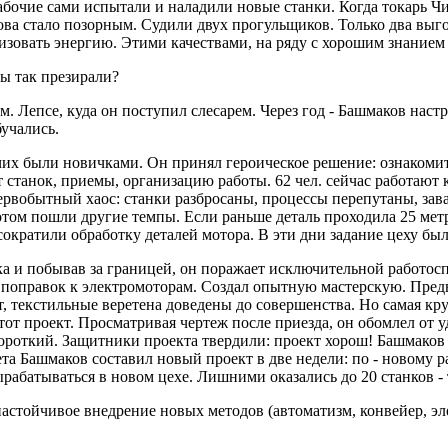
абочие сами испытали и наладили новые станки. Когда токарь Чи
кова стало позорным. Судили двух прогульщиков. Только два выго
лизовать энергию. Этими качествами, на ряду с хорошим знание
вы так презирали?
м. Лепсе, куда он поступил слесарем. Через год - Башмаков наст
бучались.
очих были новичками. Он принял героическое решение: ознакомит
 станок, приемы, организацию работы. 62 чел. сейчас работают
первобытный хаос: станки разбросаны, процессы перепутаны, зав
потом пошли другие темпы. Если раньше деталь проходила 25 метр
сократили обработку деталей мотора. В эти дни задание цеху бы
а и побывав за границей, он поражает исключительной работосп
поправок к электромоторам. Создал опытную мастерскую. Пред
, текстильные веретена доведены до совершенства. Но самая кру
тот проект. Просматривая чертеж после приезда, он обомлел от уд
роткий. Защитники проекта твердили: проект хорош! Башмаков д
а Башмаков составил новый проект в две недели: по - новому ра
ырабатываться в новом цехе. Лишними оказались до 20 станков - 
астойчивое внедрение новых методов (автоматизм, конвейер, эл