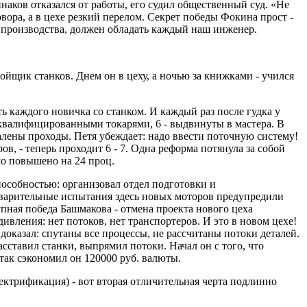
наков отказался от работы, его судил общественный суд. «Не
вора, а в цехе резкий перелом. Секрет победы Фокина прост -
м производства, должен обладать каждый наш инженер.
ройщик станков. Днем он в цеху, а ночью за книжками - учился
ь каждого новичка со станком. И каждый раз после гудка у
 квалифицированными токарями, 6 - выдвинуты в мастера. В
алены проходы. Петя убеждает: надо ввести поточную систему!
ов, - теперь проходит 6 - 7. Одна реформа потянула за собой
ло повышено на 24 проц.
особностью: организовал отдел подготовки и
варительные испытания здесь новых моторов предупредили
пная победа Башмакова - отмена проекта нового цеха
ивления: нет потоков, нет транспортеров. И это в новом цехе!
оказал: спутаны все процессы, не рассчитаны потоки деталей.
сставил станки, выпрямил потоки. Начал он с того, что
так сэкономил он 120000 руб. валюты.
ектрификация) - вот вторая отличительная черта подлинно