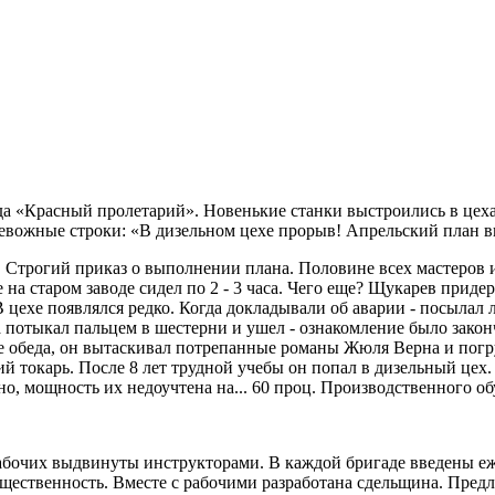
а «Красный пролетарий». Новенькие станки выстроились в цеха
тревожные строки: «В дизельном цехе прорыв! Апрельский план 
 Строгий приказ о выполнении плана. Половине всех мастеров 
не на старом заводе сидел по 2 - 3 часа. Чего еще? Щукарев прид
 цехе появлялся редко. Когда докладывали об аварии - посылал 
потыкал пальцем в шестерни и ушел - ознакомление было законче
е обеда, он вытаскивал потрепанные романы Жюля Верна и погру
 токарь. После 8 лет трудной учебы он попал в дизельный цех. 
, мощность их недоучтена на... 60 проц. Производственного об
бочих выдвинуты инструкторами. В каждой бригаде введены е
бщественность. Вместе с рабочими разработана сдельщина. Пред