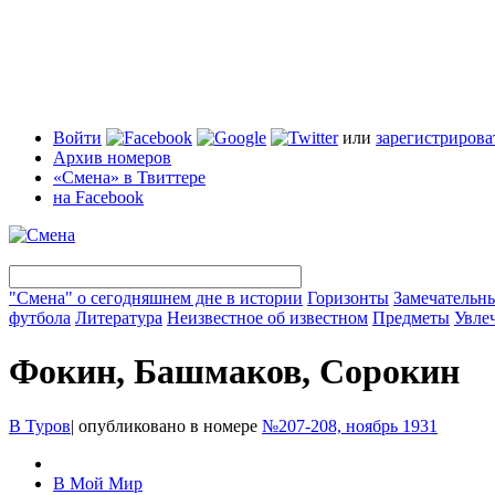
Войти
или
зарегистрирова
Архив номеров
«Смена» в Твиттере
на Facebook
"Смена" о сегодняшнем дне в истории
Горизонты
Замечательн
футбола
Литература
Неизвестное об известном
Предметы
Увле
Фокин, Башмаков, Сорокин
В Туров
|
опубликовано в номере
№207-208, ноябрь 1931
В Мой Мир