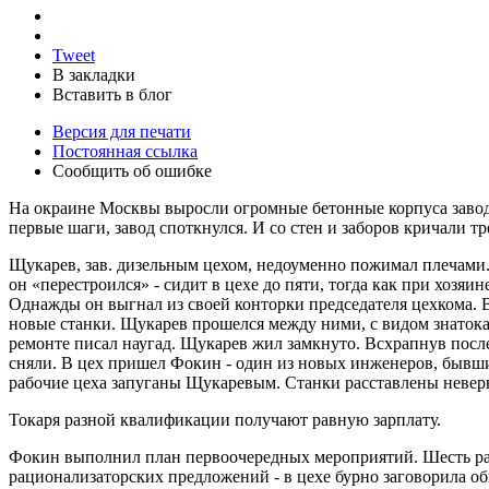
Tweet
В закладки
Вставить в блог
Версия для печати
Постоянная ссылка
Сообщить об ошибке
На окраине Москвы выросли огромные бетонные корпуса завод
первые шаги, завод споткнулся. И со стен и заборов кричали 
Щукарев, зав. дизельным цехом, недоуменно пожимал плечами.
он «перестроился» - сидит в цехе до пяти, тогда как при хозяи
Однажды он выгнал из своей конторки председателя цехкома. В
новые станки. Щукарев прошелся между ними, с видом знатока 
ремонте писал наугад. Щукарев жил замкнуто. Всхрапнув посл
сняли. В цех пришел Фокин - один из новых инженеров, бывший
рабочие цеха запуганы Щукаревым. Станки расставлены неверно
Токаря разной квалификации получают равную зарплату.
Фокин выполнил план первоочередных мероприятий. Шесть ра
рационализаторских предложений - в цехе бурно заговорила о