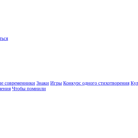
ться
ые современники
Знаки
Игры
Конкурс одного стихотворения
Кул
чения
Чтобы помнили