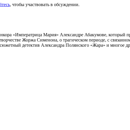
йтесь
, чтобы участвовать в обсуждении.
инкора «Императрица Мария» Александре Абакумове, который про
 творчестве Жоржа Сименона, о трагическом периоде, с связанн
осюжетный детектив Александра Полянского «Жара» и многое др