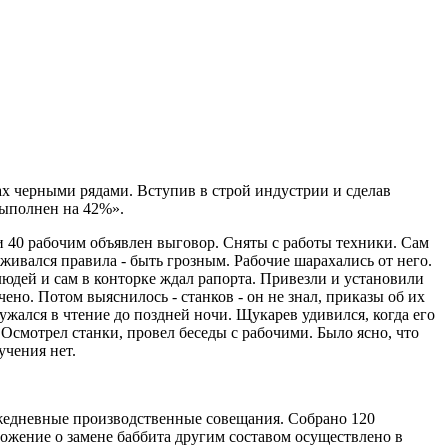
х черными рядами. Вступив в строй индустрии и сделав
выполнен на 42%».
и 40 рабочим объявлен выговор. Сняты с работы техники. Сам
ерживался правила - быть грозным. Рабочие шарахались от него.
людей и сам в конторке ждал рапорта. Привезли и установили
но. Потом выяснилось - станков - он не знал, приказы об их
жался в чтение до поздней ночи. Щукарев удивился, когда его
Осмотрел станки, провел беседы с рабочими. Было ясно, что
учения нет.
жедневные производственные совещания. Собрано 120
ложение о замене баббита другим составом осуществлено в