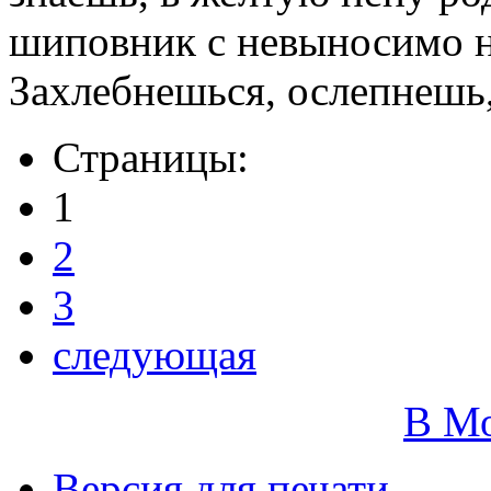
шиповник с невыносимо 
Захлебнешься, ослепнешь,
Страницы:
1
2
3
следующая
В М
Версия для печати