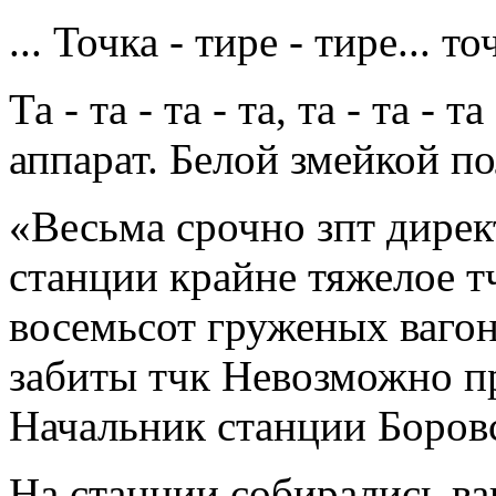
... Точка - тире - тире... то
Та - та - та - та, та - та -
аппарат. Белой змейкой по
«Весьма срочно зпт дирек
станции крайне тяжелое т
восемьсот груженых вагон
забиты тчк Невозможно п
Начальник станции Боров
На станции собирались ва