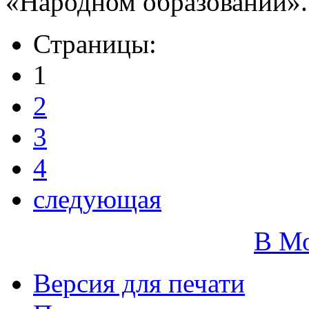
«Народном образовании».
Страницы:
1
2
3
4
следующая
В М
Версия для печати