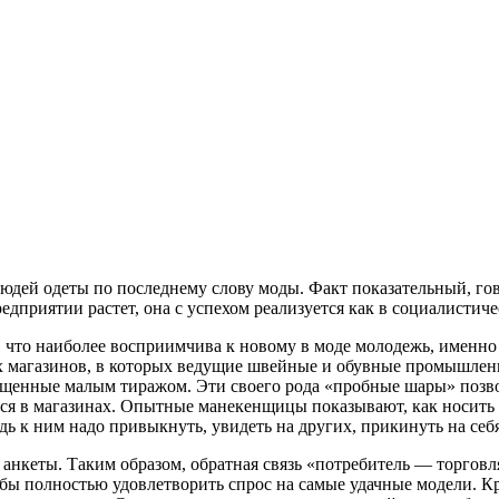
юдей одеты по последнему слову моды. Факт показательный, го
риятии растет, она с успехом реализуется как в социалистичес
 что наиболее восприимчива к новому в моде молодежь, именно
х магазинов, в которых ведущие швейные и обувные промышленн
ущенные малым тиражом. Эти своего рода «пробные шары» позв
ся в магазинах. Опытные манекенщицы показывают, как носить
ь к ним надо привыкнуть, увидеть на других, прикинуть на себя
 анкеты. Таким образом, обратная связь «потребитель — торго
обы полностью удовлетворить спрос на самые удачные модели. К