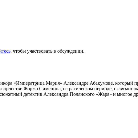
йтесь
, чтобы участвовать в обсуждении.
инкора «Императрица Мария» Александре Абакумове, который про
 творчестве Жоржа Сименона, о трагическом периоде, с связанн
осюжетный детектив Александра Полянского «Жара» и многое др