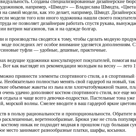
идуальность. Созданы специализированные дизайнерские бюро,
их художников, например, «Шмидт» — Владислава Шмидта, «Цве
 и на самой модели, как это делает, например, Шмидт. Дизайнер
если модели того или иного художника нашли своего покупателя,
труда не позволяет дизайнерам работать спустя рукава, вынужда
ии витрин магазинов, так и на одежде болгар.
и и производства сводятся к тому, чтобы сделать модную проду
 моде последних лет особое внимание уделяется дополнениям. 
русиновые туфли — удобные, дешевые, практичные.
х ведущие художники консультируют покупателей, помогая выбр
. Вот как выглядят их рекомендации молодым на весну — лето 1
ожно привнести элементы спортивного стиля, а в спортивный — 
 Необязательно полностью менять свой гардероб на новый, так к
ткие объемные жакеты из льна или хлопчатобумажной ткани, пла
ки очень удачно дополняют костюм спортивного стиля, все еще 
емя отдыха и чаще всего девочки-подростки. Пастельные тона у
вый, морской волны. Смелее вводите в ваш гардероб яркие цвет
ств в пользу рациональности и пропорциональности. Обратите в
то расклешенные, веретенообразные. Брюки уже не столь популя
 костюму никак не подходит модная в прошлом году большая сум
ое место занимают разнообразные платки, шарфы, косынки.