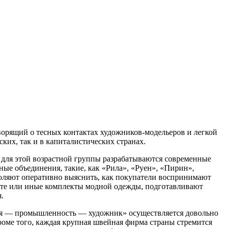
ворящий о тесных контактах художников-модельеров и легкой
ких, так и в капиталистических странах.
 для этой возрастной группы разрабатываются современные
ые объединения, такие, как «Рила», «Руен», «Пирин»,
оляют оперативно выяснить, как покупатели воспринимают
 те или иные комплекты модной одежды, подготавливают
.
вля — промышленность — художник» осуществляется довольно
роме того, каждая крупная швейная фирма страны стремится