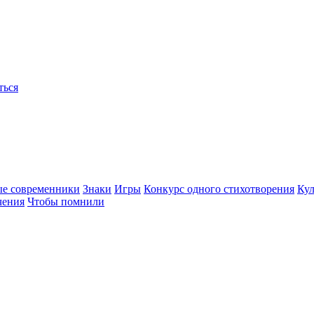
ться
ые современники
Знаки
Игры
Конкурс одного стихотворения
Кул
чения
Чтобы помнили