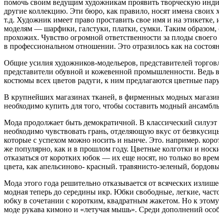
помочь своим ведущим художникам проявить творческую индив
другие коллекцию. Эти бюро, как правило, носят имена сво
т.д. Художник имеет право проставить свое имя и на этикетке,
моделям — шарфики, галстуки, платки, сумки. Таким образом, 
прохожих. Чувство огромной ответственности за плоды своего 
в профессиональном отношении. Это отразилось как на состоян
Общие усилия художников-модельеров, представителей торговл
представители обувной и кожевенной промышленности. Ведь в
костюмы всех цветов радуги, к ним предлагаются цветные па
В крупнейших магазинах тканей, в фирменных модных магазина
необходимо купить для того, чтобы составить модный ансамбль
Мода продолжает быть демократичной. В классический силуэт м
необходимо чувствовать грань, отделяющую вкус от безвкусицы.
которые с успехом можно носить и нынче. Это. например. коро
же популярно, как и в прошлом году. Цветные колготки и нос
отказаться от коротких юбок — их еще носят, но только во вр
цвета, как апельсиново- красный. травянисто-зеленый, бордо
Мода этого года решительно отказывается от всяческих излише
модная теперь до середины икр. Юбки свободные, легкие, час
юбку в сочетании с коротким, квадратным жакетом. Но к этому
моде рукава кимоно и «летучая мышь». Среди дополнений особ