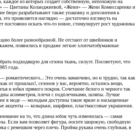
 каждое из которых создает собственную, непохожую на
та» — Цветаны Коланджиевой, «Жени» — Жени Комиссаренко и
ские бюро разрабатывают также упаковку и дополнения к
 это проявляется наглядно — достаточно взглянуть на
ет постоянно искать что-то новое, стимулирует рост художника
кцию более разнообразной. Не отстают от швейников и
Скажем, появились в продаже легкие хлопчатобумажные
ать подходящую для сезона ткань, силуэт. Посоветуют, что
985 года.
романтического... Это очень заманчиво, но и трудно, так как
ак от прошлых!, сезонов у вас, вероятно, остались вещи,
тья и юбки прямого покроя. Сочетание белого и черного так
модны асимметрия, плечи с подплечиками, шляпы. Лучше
же не в моде — молодым доступны такие яркие и насыщенные
овые акценты — козырьки, шарфики, пластмассовые украшения.
нимание на то, что длина юбок чуть изменилась — самая
рны. Если вам позволяет фигура, носите широкую, свободную
ка с ремешком через плечо. Пройма рукава очень глубокая, в