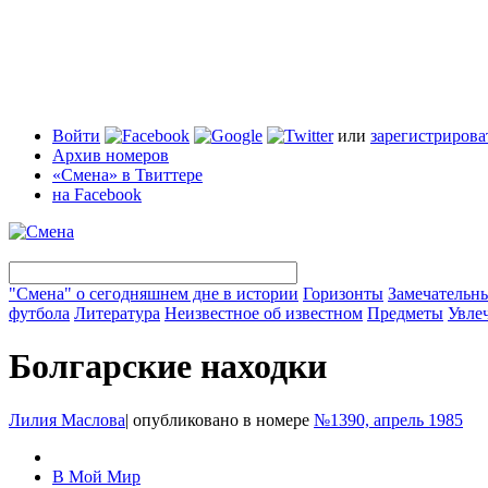
Войти
или
зарегистрирова
Архив номеров
«Смена» в Твиттере
на Facebook
"Смена" о сегодняшнем дне в истории
Горизонты
Замечательн
футбола
Литература
Неизвестное об известном
Предметы
Увле
Болгарские находки
Лилия Маслова
|
опубликовано в номере
№1390, апрель 1985
В Мой Мир