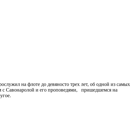
служил на флоте до девяносто трех лет, об одной из самых
ом с Савонаролой и его проповедями, пришедшемся на
угое.