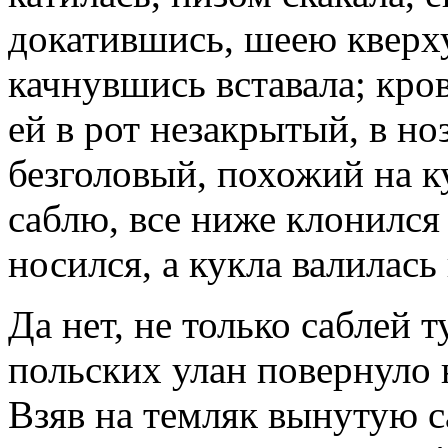
докатившись, шеею кверху
качнувшись вставала; кро
ей в рот незакрытый, в ноз
безголовый, похожий на к
саблю, все ниже клонился 
носился, а кукла валилась
Да нет, не только саблей 
польских улан повернуло н
Взяв на темляк вынутую с