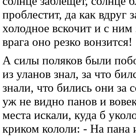
солнце заблещет, солнце б
проблестит, да как вдруг з
холодное вскочит и с ним 
врага оно резко вонзится!
А силы поляков были побо
из уланов знал, за что би
знали, что бились они за 
уж не видно панов и вове
места искали, куда б уколо
криком кололи: - На пана 