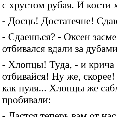
с хрустом рубая. И кости 
- Досць! Достатечне! Сда
- Сдаешься? - Оксен засме
отбивался вдали за дубами
- Хлопцы! Туда, - и крича 
отбивайся! Ну же, скорее!
как пуля... Хлопцы же саб
пробивали:
- Дастся теперь вам от нас 