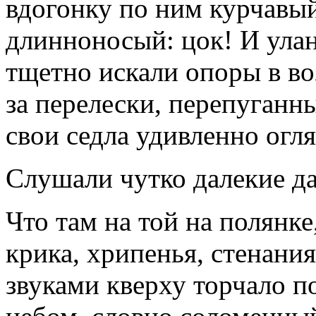
вдогонку по ним курчавый
длинноносый: цок! И улан
тщетно искали опоры в воз
за перелески, перепуганн
свои седла удивленно огля
Слушали чутко далекие дал
Что там на той на полянке,
крика, хрипенья, стенания
звуками кверху торчало п