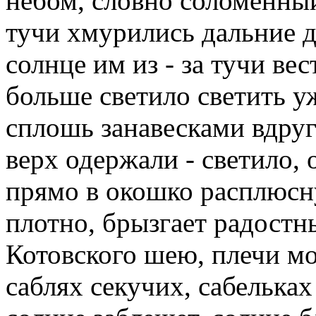
небом, словно соломенны
тучи хмурились дальние д
солнце им из - за тучи вес
больше светило светить уж
сплошь занавесками вдруг
верх одержали - светило, 
прямо в окошко расплюсн
плотно, брызгает радостн
Котовского шею, плечи мо
саблях секучих, сабельках 