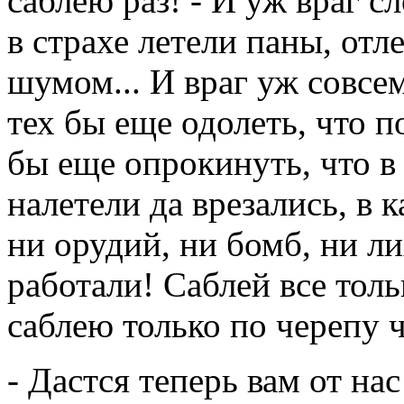
саблею раз! - И уж враг сл
в страхе летели паны, отл
шумом... И враг уж совсем
тех бы еще одолеть, что п
бы еще опрокинуть, что в 
налетели да врезались, в 
ни орудий, ни бомб, ни ли
работали! Саблей все тольк
саблею только по черепу ч
- Дастся теперь вам от нас