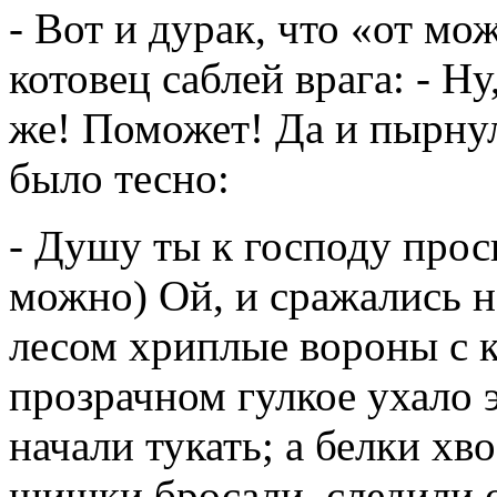
- Вот и дурак, что «от мо
котовец саблей врага: - Ну,
же! Поможет! Да и пырнул
было тесно:
- Душу ты к господу прос
можно) Ой, и сражались на
лесом хриплые вороны с 
прозрачном гулкое ухало э
начали тукать; а белки хв
шишки бросали, следили о