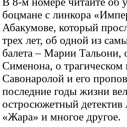
В 8-м номере читайте об 
боцмане с линкора «Импе
Абакумове, который просл
трех лет, об одной из сам
балета – Марии Тальони, 
Сименона, о трагическом 
Савонаролой и его проп
последние годы жизни ве
остросюжетный детектив 
«Жара» и многое другое.