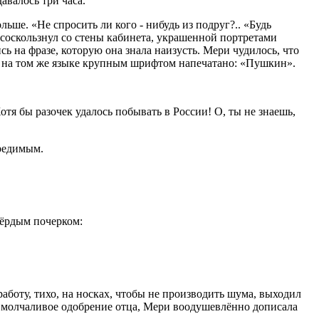
авалось три часа.
ьше. «Не спросить ли кого - нибудь из подруг?.. «Будь
 соскользнул со стены кабинета, украшенной портретами
ь на фразе, которую она знала наизусть. Мери чудилось, что
рху на том же языке крупным шрифтом напечатано: «Пушкин».
Хотя бы разочек удалось побывать в России! О, ты не знаешь,
вредимым.
вёрдым почерком:
работу, тихо, на носках, чтобы не производить шума, выходил
ив молчаливое одобрение отца, Мери воодушевлённо дописала