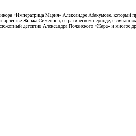
инкора «Императрица Мария» Александре Абакумове, который про
 творчестве Жоржа Сименона, о трагическом периоде, с связанн
осюжетный детектив Александра Полянского «Жара» и многое др