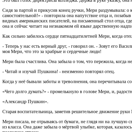
Это был голос директрисы колледжа. Держа в руке указку, она 
Сидя за партой и прикусив конец ручки, Мери раздумывала: о ко
самостоятельной!» - повторила она напутствие отца и, позабы
видных американских писателей, на письменный стол отца, где 
она и сейчас читает на незнакомом ей языке дарственную надп
Как сильно забилось сердце пятнадцатилетней Мери, когда отец 
- Теперь у нас есть верный друг, - говорил он. - Зовут его Вас
моя Мери, что это за храбрые и сердечные люди!
Мери была счастлива. Она забыла о том, что пережила, когда 
- Читай и изучай Пушкина! - неизменно повторял отец.
Когда у неё бывали заботы и треволнения, она перечитывала с
«Чего долго думать?» - промелькнуло в голове Мери, и, радос
«Александр Пушкин».
Старая воспитательница, заметив решительное движение руки 
Мери писала, не отрываясь от бумаги, не глядя ни на лучшую с
из класса. Она даже забыла о мёртвой улыбке, которая, казал