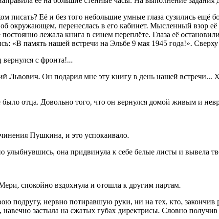
направила её на большие стенные часы. На выполнение задания д
м писать? Её и без того небольшие умные глаза сузились ещё бол
в об окружающем, перенеслась в его кабинет. Мысленный взор её
постоянно лежала книга в синем переплёте. Глаза её остановилис
ись: «В память нашей встречи на Эльбе 9 мая 1945 года!». Све
вернулся с фронта!...
илий Львович. Он подарил мне эту книгу в день нашей встречи... 
не было отца. Довольно того, что он вернулся домой живым и не
очинения Пушкина, и это успокаивало.
тно улыбнувшись, она придвинула к себе белые листы и вывела т
Мери, спокойно вздохнула и отошла к другим партам.
вою подругу, нервно потиравшую руки, ни на тех, кто, закончив 
ось, навечно застыла на сжатых губах директрисы. Словно получ