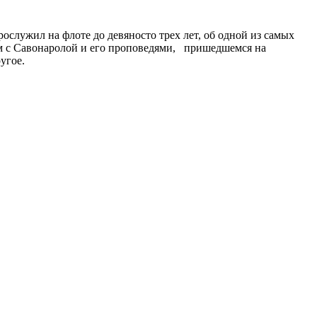
служил на флоте до девяносто трех лет, об одной из самых
ом с Савонаролой и его проповедями, пришедшемся на
угое.