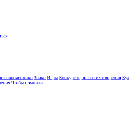
ться
ые современники
Знаки
Игры
Конкурс одного стихотворения
Кул
чения
Чтобы помнили