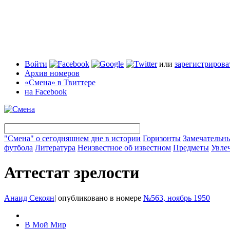
Войти
или
зарегистрирова
Архив номеров
«Смена» в Твиттере
на Facebook
"Смена" о сегодняшнем дне в истории
Горизонты
Замечательн
футбола
Литература
Неизвестное об известном
Предметы
Увле
Аттестат зрелости
Анаид Секоян
|
опубликовано в номере
№563, ноябрь 1950
В Мой Мир