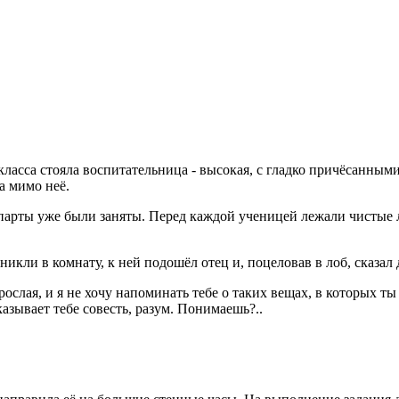
ласса стояла воспитательница - высокая, с гладко причёсанны
а мимо неё.
арты уже были заняты. Перед каждой ученицей лежали чистые л
никли в комнату, к ней подошёл отец и, поцеловав в лоб, сказа
зрослая, и я не хочу напоминать тебе о таких вещах, в которых 
казывает тебе совесть, разум. Понимаешь?..