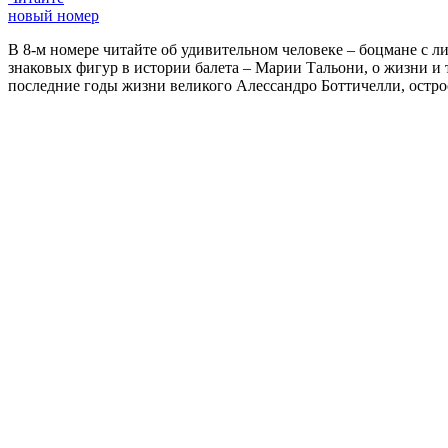
новый номер
В 8-м номере читайте об удивительном человеке – боцмане с л
знаковых фигур в истории балета – Марии Тальони, о жизни и
последние годы жизни великого Алессандро Боттичелли, остр