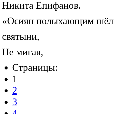
Никита Епифанов.
«Осиян полыхающим шёл
святыни,
Не мигая,
Страницы:
1
2
3
4