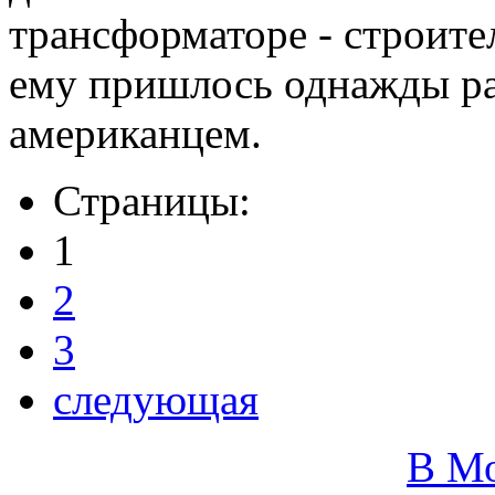
трансформаторе - строите
ему пришлось однажды ра
американцем.
Страницы:
1
2
3
следующая
В М