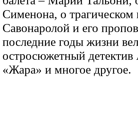
балета – Марии Тальони, 
Сименона, о трагическом 
Савонаролой и его проп
последние годы жизни ве
остросюжетный детектив 
«Жара» и многое другое.