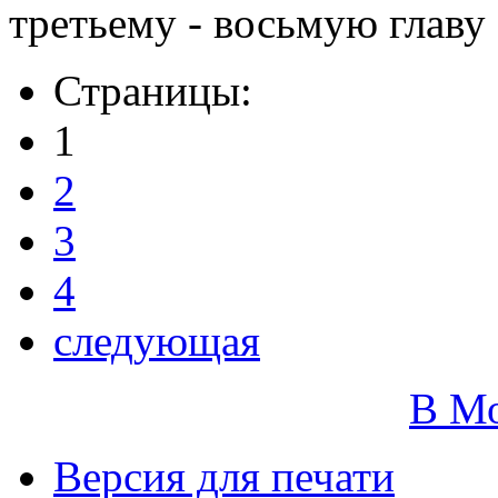
третьему - восьмую главу «
Страницы:
1
2
3
4
следующая
В М
Версия для печати