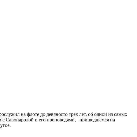
служил на флоте до девяносто трех лет, об одной из самых
ом с Савонаролой и его проповедями, пришедшемся на
угое.