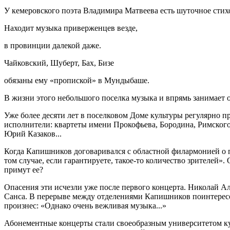
У кемеровского поэта Владимира Матвеева есть шуточное сти
Находит музыка приверженцев везде,
в провинции далекой даже.
Чайковский, Шуберт, Бах, Бизе
обязаны ему «пропиской» в Мундыбаше.
В жизни этого небольшого поселка музыка и впрямь занимает ос
Уже более десяти лет в поселковом Доме культуры регулярно
исполнители: квартеты имени Прокофьева, Бородина, Римског
Юрий Казаков...
Когда Капишников договаривался с областной филармонией о п
том случае, если гарантируете, такое-то количество зрителей».
примут ее?
Опасения эти исчезли уже после первого концерта. Николай А
Санса. В перерыве между отделениями Капишников поинтересова
произнес: «Однако очень вежливая музыка...»
Абонементные концерты стали своеобразным университетом кул