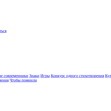
ться
ые современники
Знаки
Игры
Конкурс одного стихотворения
Кул
чения
Чтобы помнили