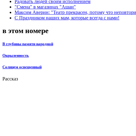
Радовать людей своим исполнением
"Смена" в магазинах "Ашан"
Максим Аверин: "Театр прекрасен, потому что неповтор
С Праздником наших мам, которые всегда с нами!
в этом номере
В глубины памяти народной
Окрыленность
Солнцем освещенный
Рассказ