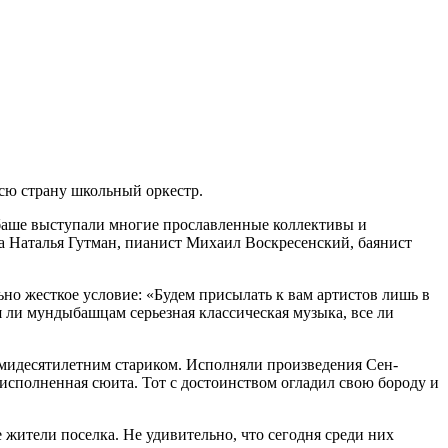
всю страну школьный оркестр.
баше выступали многие прославленные коллективы и
а Наталья Гутман, пианист Михаил Воскресенский, баянист
но жесткое условие: «Будем присылать к вам артистов лишь в
ся ли мундыбашцам серьезная классическая музыка, все ли
емидесятилетним стариком. Исполняли произведения Сен-
 исполненная сюита. Тот с достоинством огладил свою бороду и
жители поселка. Не удивительно, что сегодня среди них