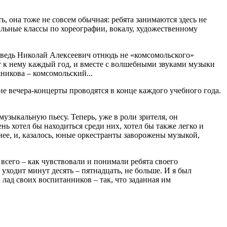
, она тоже не совсем обычная: ребята занимаются здесь не
альные классы по хореографии, вокалу, художественному
 ведь Николай Алексеевич отнюдь не «комсомольского»
дят к нему каждый год, и вместе с волшебными звуками музыки
никова – комсомольский...
е вечера-концерты проводятся в конце каждого учебного года.
 музыкальную пьесу. Теперь, уже в роли зрителя, он
нь хотел бы находиться среди них, хотел бы также легко и
ее, и, казалось, юные оркестранты заворожены музыкой,
всего – как чувствовали и понимали ребята своего
уходит минут десять – пятнадцать, не больше. И я был
 лад своих воспитанников – так, что заданная им