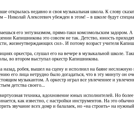
 открылась недавно и своя музыкальная школа. К слову сказать
м – Николай Алексеевич убежден в этом! – в школе будут специ
раешься его энтузиазмом, прямо-таки комсомольским задором. А
тношении Капишникова это совсем не так. Детство, юность прихо
ости, жизнеутверждающих сил-. И потому возраст учителя Капиш
иях оркестра, слушал его на вечере в музыкальной школе. Таки
олы, во втором выступал оркестр Капишникова.
аса назад, робея, вышел на сцену и исполнил на баяне несложную
нию его лица нетрудно было догадаться, что в эту минуту он оче
тоящим музыкантом. А оркестр играл все увлеченнее и увлеченн
ьем детства своего...
виртуозная техника, вдохновение юных исполнителей. Но более 
ается, как известно, с настройки инструментов. На это обычно 
ерить звучание всех домр и балалаек, но «на строить» на нужный