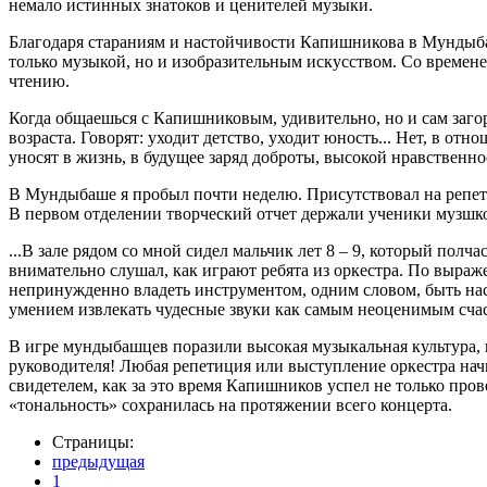
немало истинных знатоков и ценителей музыки.
Благодаря стараниям и настойчивости Капишникова в Мундыбаше
только музыкой, но и изобразительным искусством. Со времене
чтению.
Когда общаешься с Капишниковым, удивительно, но и сам заго
возраста. Говорят: уходит детство, уходит юность... Нет, в о
уносят в жизнь, в будущее заряд доброты, высокой нравственн
В Мундыбаше я пробыл почти неделю. Присутствовал на репетиц
В первом отделении творческий отчет держали ученики музшк
...В зале рядом со мной сидел мальчик лет 8 – 9, который полч
внимательно слушал, как играют ребята из оркестра. По выраже
непринужденно владеть инструментом, одним словом, быть нас
умением извлекать чудесные звуки как самым неоценимым счаст
В игре мундыбашцев поразили высокая музыкальная культура, 
руководителя! Любая репетиция или выступление оркестра начин
свидетелем, как за это время Капишников успел не только пров
«тональность» сохранилась на протяжении всего концерта.
Страницы:
предыдущая
1