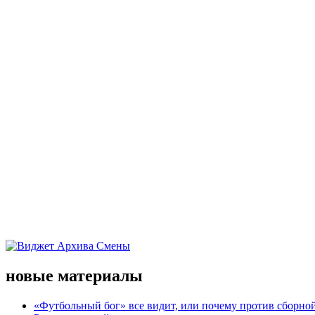
новые материалы
«Футбольный бог» все видит, или почему против сборной