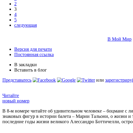
2
3
4
5
следующая
В Мой Мир
Версия для печати
Постоянная ссылка
В закладки
Вставить в блог
Представьтесь
или
зарегистриру
Читайте
новый номер
В 8-м номере читайте об удивительном человеке – боцмане с л
знаковых фигур в истории балета – Марии Тальони, о жизни и
последние годы жизни великого Алессандро Боттичелли, остр