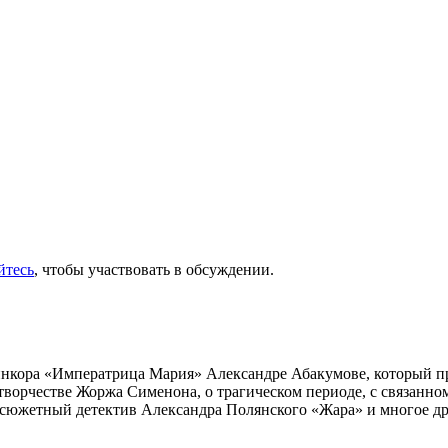
йтесь
, чтобы участвовать в обсуждении.
инкора «Императрица Мария» Александре Абакумове, который про
 творчестве Жоржа Сименона, о трагическом периоде, с связанн
осюжетный детектив Александра Полянского «Жара» и многое др