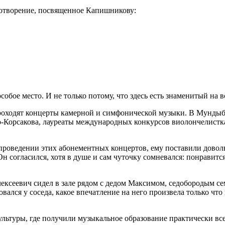
хотворение, посвященное Капишникову:
обое место. И не только потому, что здесь есть знаменитый на 
 проходят концерты камерной и симфонической музыки. В Мунды
о-Корсакова, лауреаты международных конкурсов виолончелистк
роведении этих абонементных концертов, ему поставили доволь
 Он согласился, хотя в душе и сам чуточку сомневался: понравит
лексеевич сидел в зале рядом с дедом Максимом, седобородым с
лся у соседа, какое впечатление на него произвела только что
ьтуры, где получили музыкальное образование практически все 