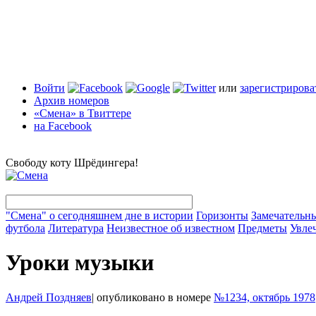
Войти
или
зарегистрирова
Архив номеров
«Смена» в Твиттере
на Facebook
Свободу коту Шрёдингера!
"Смена" о сегодняшнем дне в истории
Горизонты
Замечательн
футбола
Литература
Неизвестное об известном
Предметы
Увле
Уроки музыки
Андрей Поздняев
|
опубликовано в номере
№1234, октябрь 1978