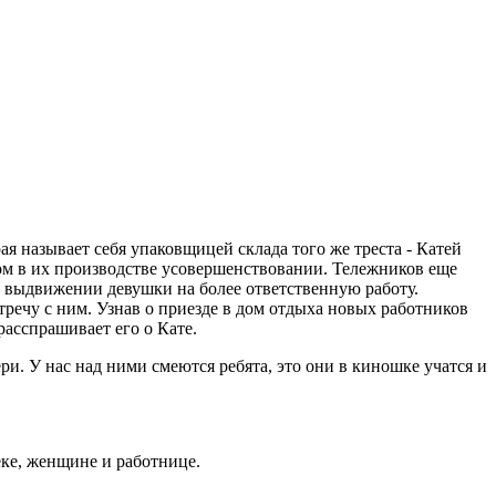
я называет себя упаковщицей склада того же треста - Катей
м в их производстве усовершенствовании. Тележников еще
 о выдвижении девушки на более ответственную работу.
стречу с ним. Узнав о приезде в дом отдыха новых работников
расспрашивает его о Кате.
ри. У нас над ними смеются ребята, это они в киношке учатся и
веке, женщине и работнице.