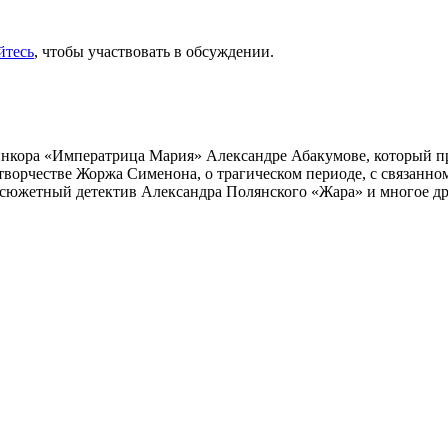
йтесь
, чтобы участвовать в обсуждении.
инкора «Императрица Мария» Александре Абакумове, который про
 творчестве Жоржа Сименона, о трагическом периоде, с связанн
осюжетный детектив Александра Полянского «Жара» и многое др