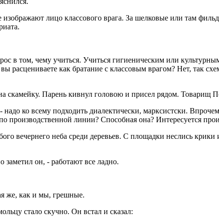
яснился.
е изображают лицо классового врага. За шелковые или там филь
риата.
опрос в том, чему учиться. Учиться гигиеническим или культурн
вы расцениваете как братание с классовым врагом? Нет, так схе
а скамейку. Парень кивнул головою и присел рядом. Товарищ По
 - надо ко всему подходить диалектически, марксистски. Впрочем,
ее по производственной линии? Способная она? Интересуется пр
бого вечернего неба среди деревьев. С площадки неслись крики 
 заметил он, - работают все ладно.
кая же, как и мы, грешные.
льцу стало скучно. Он встал и сказал: