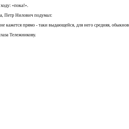
ходу: «пока!».
ада, Петр Нилович подумал:
е кажется прямо - таки выдающейся, для него средняя, обыкнове
лаза Тележникову.