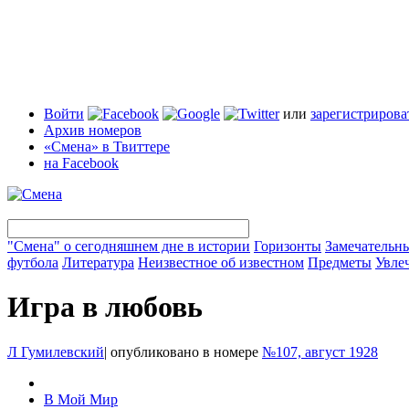
Войти
или
зарегистрирова
Архив номеров
«Смена» в Твиттере
на Facebook
"Смена" о сегодняшнем дне в истории
Горизонты
Замечательн
футбола
Литература
Неизвестное об известном
Предметы
Увле
Игра в любовь
Л Гумилевский
|
опубликовано в номере
№107, август 1928
В Мой Мир