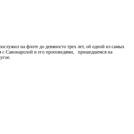
служил на флоте до девяносто трех лет, об одной из самых
ом с Савонаролой и его проповедями, пришедшемся на
угое.