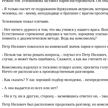
Резкий тон Тележникова заставил парня насторожиться. Он объ
- Я только насчет ее подражания буржуазным актрисам, которы
человека, по - моему, неподходяще и братание с врагом пролета
Тележников пожал плечами.
- Нет ничего дурного в том, что мы учимся у нашего врага. В
Естественное стремление девушки к чистоте, хорошему платью 
помнить о диалектическом методе. Ведь вы комсомолец?
Петр Нилович покосился на кимовский значок парня и присел н
- Нельзя так легко решать вопросы, - поучал его Петр Нилович,
случае, и может быть ошибаюсь. Скажите, а как вы считаете 
Комсомолец вздохнул и тоскливо оглядел аллеи, просветы голу
Ничто не располагало к производственным разговорам.
- Как сказать? У нас хороший подбор молодежи, - неопределенно
- А она выдается из всех или нет?
- Ни в ту, ни в другую, сторону, - засмеявшись ответил он, - та
Петр Нилович был расположен продолжать разговор, но комсомо