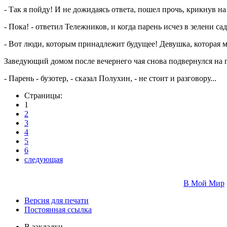
- Так я пойду! И не дожидаясь ответа, пошел прочь, крикнув на 
- Пока! - ответил Тележников, и когда парень исчез в зелени с
- Вот люди, которым принадлежит будущее! Девушка, которая мн
Заведующий домом после вечернего чая снова подвернулся на г
- Парень - бузотер, - сказал Полухин, - не стоит и разговору...
Страницы:
1
2
3
4
5
6
следующая
В Мой Мир
Версия для печати
Постоянная ссылка
В закладки