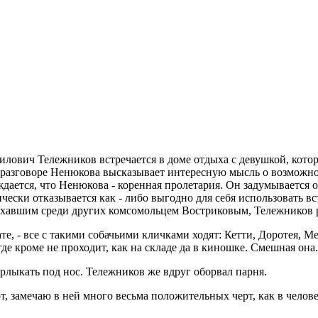
лович Тележников встречается в доме отдыха с девушкой, котора
разговоре Ненюкова высказывает интересную мысль о возможно
ждается, что Ненюкова - коренная пролетария. Он задумывается
чески отказывается как - либо выгодно для себя использовать в
риехавшим среди других комсомольцем Востриковым, Тележников 
те, - все с такими собачьими кличками ходят: Кетти, Доротея, Ме
де кроме не проходит, как на складе да в киношке. Смешная она.
рлыкать под нос. Тележников же вдруг оборвал парня.
рот, замечаю в ней много весьма положительных черт, как в чело