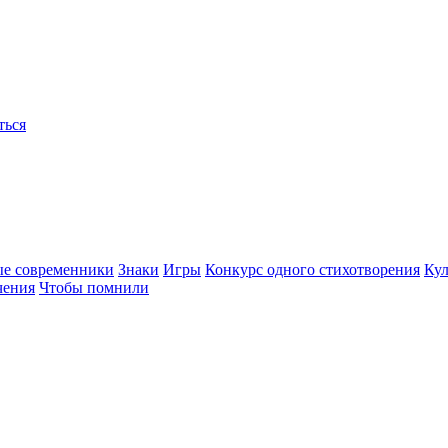
ться
ые современники
Знаки
Игры
Конкурс одного стихотворения
Кул
чения
Чтобы помнили