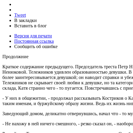
Tweet
В закладки
Вставить в блог
Версия для печати
Постоянная ссылка
Сообщить об ошибке
Продолжние
Краткое содержание предыдущего. Председатель треста Петр Ни
Ненюковой. Тележников удивлен образованностью девушки. В 
более заинтересовывается девушкой; он наводит справки и убе
Тележников не скрывает своей любви к девушке, но та категори
склада, Катя странно чего - то пугается. Повстречавшись с п
- У них в общежитии, - продолжал рассказывать Костриков о Ка
таким именам, и буржуйскому образу жизни. Ведь их жизнь ниг
Заведующий домом, деликатно отвернувшись, начал что - то му
- Не нахожу в ней ничего смешного, - резко сказал он, - наобо