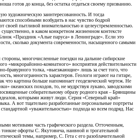
оша готов до конца, без остатка отдаться своему призванию.
ную художническую заинтересованность. И тогда
ваются способными возбудить в нас чувство бодрой
ют своей пытливой внимательностью и целеустремленностью.
– существенно, в каком конкретном жизненном контексте
 Блиок «Праздник «Алые паруса» в Ленинграде». Если это
ажности, сколько документа современности, насыщенного самыми
ой стороны, многочисленные поездки на дальние сибирские
ного «микрорайонно-комнатного» восприятия действительности
но-бравурного толка, «выезжающие» лишь за счет того, что
сть, многогранность характеров. Геологи играют на гитаре,
 так что картина больше напоминает геодезический чертеж. Не
ки» океанских походов, то, не мудрствуя лукаво, заводскими
, посвященные собирательному образу родного края – Брянщины
х идеалов, которыми живут люди. Серия «Северный край»
зыка. А вот тщательно разработанные персональные портреты
 стандартной «уважительностью» подхода ко всем подряд. Нас
.
ными мотивами часть графического раздела. Отточенным,
тонкие офорты С. Якутовича, наивной и трогательной
ической темы, например, С. Гета с его разоблачительной