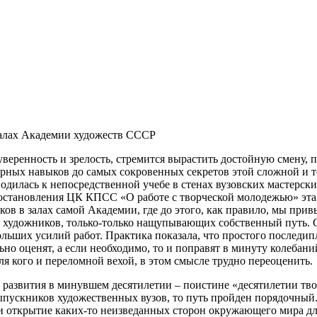
залах Академии художеств СССР
веренность и зрелость, стремится вырастить достойную смену, 
арных навыков до самых сокровенных секретов этой сложной и 
одилась к непосредственной учебе в стенах вузовских мастерских
становления ЦК КПСС «О работе с творческой молодежью» эта 
ков в залах самой Академии, где до этого, как правило, мы пр
я художников, только-только нащупывающих собственный путь. 
больших усилий работ. Практика показала, что простого послед
льно оценят, а если необходимо, то и поправят в минуту колеба
я кого и переломной вехой, в этом смысле трудно переоценить.
ть развития в минувшем десятилетии – поистине «десятилетии т
ыпускников художественных вузов, то путь пройден порядочный.
е и открытие каких-то неизведанных сторон окружающего мира для