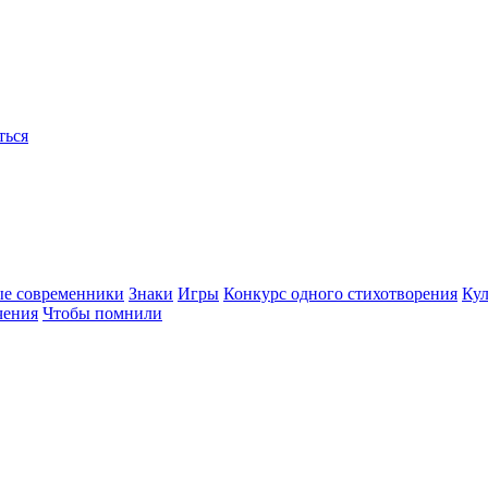
ться
ые современники
Знаки
Игры
Конкурс одного стихотворения
Кул
чения
Чтобы помнили