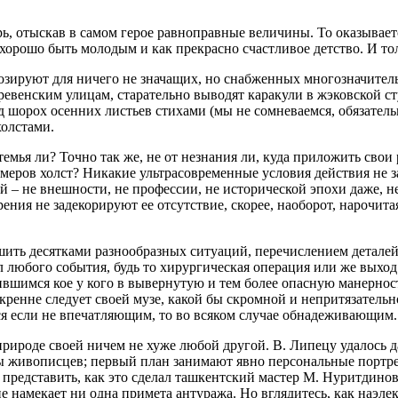
терь, отыскав в самом герое равноправные величины. То оказывае
хорошо быть молодым и как прекрасно счастливое детство. И тол
озируют для ничего не значащих, но снабженных многозначител
евенским улицам, старательно выводят каракули в жэковской сту
 шорох осенних листьев стихами (мы не сомневаемся, обязательн
олстами.
темья ли? Точно так же, не от незнания ли, куда приложить свои
змеров холст? Никакие ультрасовременные условия действия не з
й – не внешности, не профессии, не исторической эпохи даже, н
ия не задекорируют ее отсутствие, скорее, наоборот, нарочитая
ашить десятками разнообразных ситуаций, перечислением деталей
 любого события, будь то хирургическая операция или же выход 
вшимся кое у кого в вывернутую и тем более опасную манерност
кренне следует своей музе, какой бы скромной и непритязательн
тся если не впечатляющим, то во всяком случае обнадеживающим.
о природе своей ничем не хуже любой другой. В. Липецу удалось
живописцев; первый план занимают явно персональные портреты
 представить, как это сделал ташкентский мастер М. Нуритдинов
не намекает ни одна примета антуража. Но вглядитесь, как наэле