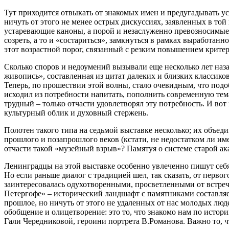
Тут приходится отвыкать от знакомых имен и предугадывать у
ничуть от этого не менее острых дискуссиях, заявленных в той
устаревающие каноны, а порой и незаслуженно превозносимые 
созреть, а то и «состариться», замкнуться в рамках выработан
этот возрастной порог, связанный с резким повышением критер
Сколько споров и недоумений вызывали еще несколько лет на
живопись», составленная из цитат далеких и близких классико
Теперь, по прошествии этой волны, стало очевидным, что подо
исходил из потребности напитать, пополнить современную тем
трудный – только отчасти удовлетворял эту потребность. И во
культурный облик и духовный стержень.
Полотен такого типа на седьмой выставке несколько; их объеди
прошлого и позапрошлого веков (кстати, не недостатком ли и
отчасти такой «музейный взрыв»? Памятуя о системе старой ака
Ленинградцы на этой выставке особенно увлеченно пишут себя 
Но если раньше диалог с традицией шел, так сказать, от перво
заинтересовалась одухотворенными, просветленными от встреч
Петергофе» – исторический ландшафт с памятниками составляет
прошлое, но ничуть от этого не удаленных от нас молодых люд
обобщение и олицетворение: это то, что знакомо нам по истори
Гали Чередниковой, героини портрета В.Романова. Важно то, что