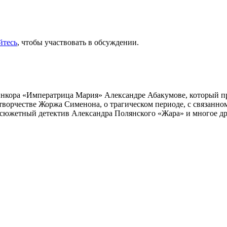
йтесь
, чтобы участвовать в обсуждении.
инкора «Императрица Мария» Александре Абакумове, который про
 творчестве Жоржа Сименона, о трагическом периоде, с связанн
осюжетный детектив Александра Полянского «Жара» и многое др