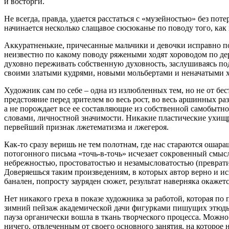
и восторги.
Не всегда, правда, удается расстаться с «музейностью» без по
начинается несколько слащавое сюсюканье по поводу того, как 
Аккуратненькие, причесанные мальчики и девочки исправно п
неизвестно по какому поводу ряжеными ходят хороводом по дер
духовно переживать собственную духовность, заслушиваясь под
своими златыми кудрями, новыми мольбертами и неначатыми х
Художник сам по себе – одна из излюбленных тем, но не от бес
предстояние перед зрителем во весь рост, во весь аршинных ра
а не порождает все ее составляющие из собственной самобытно
словами, личностной значимости. Никакие пластические ухищрен
первейший признак лжетематизма и лжегероя.
Как-то сразу веришь не тем полотнам, где нас стараются ошар
потогонного письма «точь-в-точь» исчезает сокровенный смысл
небрежностью, простоватостью и незамысловатостью (преврати
Доверяешься таким произведениям, в которых автор верно и ис
банален, попросту зауряден сюжет, результат наверняка окаже
Нет никакого греха в показе художника за работой, которая п
зимний пейзаж академической дачи фигурками пишущих этюды 
пауза органически вошла в ткань творческого процесса. Можно
ничего, отвлеченным от своего основного занятия, на которое 