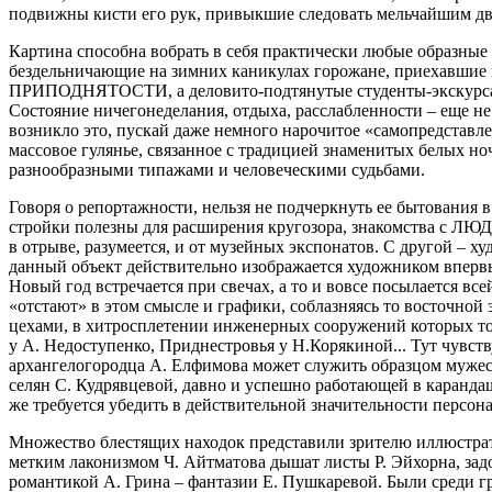
подвижны кисти его рук, привыкшие следовать мельчайшим движ
Картина способна вобрать в себя практически любые образные
бездельничающие на зимних каникулах горожане, приехавшие п
ПРИПОДНЯТОСТИ, а деловито-подтянутые студенты-экскурсант
Состояние ничегонеделания, отдыха, расслабленности – еще н
возникло это, пускай даже немного нарочитое «самопредставле
массовое гулянье, связанное с традицией знаменитых белых но
разнообразными типажами и человеческими судьбами.
Говоря о репортажности, нельзя не подчеркнуть ее бытования 
стройки полезны для расширения кругозора, знакомства с ЛЮ
в отрыве, разумеется, и от музейных экспонатов. С другой – 
данный объект действительно изображается художником впервые
Новый год встречается при свечах, а то и вовсе посылается вс
«отстают» в этом смысле и графики, соблазняясь то восточной
цехами, в хитросплетении инженерных сооружений которых тон
у А. Недоступенко, Приднестровья у Н.Корякиной... Тут чувст
архангелогородца А. Елфимова может служить образцом мужес
селян С. Кудрявцевой, давно и успешно работающей в каранда
же требуется убедить в действительной значительности персона
Множество блестящих находок представили зрителю иллюстрат
метким лаконизмом Ч. Айтматова дышат листы Р. Эйхорна, за
романтикой А. Грина – фантазии Е. Пушкаревой. Были среди гр