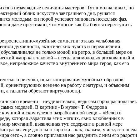
хся в незаурядные величины мастеров. Тут в молчаливых, но
арактерный облик искусства завтрашнего дня, рушатся
ится молодым, он порой успевает миновать несколько фаз,
рно и даже престижно, что многие как бы боятся переступить
етроспективно-музейные симпатии: этакая «альбомная
ченной духовности, экзотических чувств и переживаний.
буславливался не только модой на ретро, в большей мере он
еский жанр как таковой – всегда для молодых рискованный и
вое, непреложное качество внутреннего мира героя, как его
ссического рисунка, опыт копирования музейных образцов
й, ориентирующих всецело на работу с натуры, и объясним
и, а таланты обретают виртуозность).
инского времени – неудивительно, ведь сам город располагает.
я самих моделей. В картине «В музее» Т. Федорова
е крупной и скрупулезно разработанной вещи – «Вечер в
еде, которая .взрастила этих мягких, явно влюбленных в
 мир мечтаний, выявленная тут, содержит в равной мере
биография еще довольно коротка – как, скажем, у искусствоведа
мира сего», а словно приглашая нас разделить с ним его радости