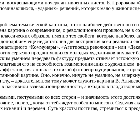
и, воскрешающими почерк антивоенных листов Б. Пророкова «За
запоминающихся, «ударных» решений, которых мало у живописцев
 проблема тематической картины, этого наиболее действенного и
ена картина о современнике, о революционном прошлом, не в с
классических образцов именно тех свойств, которые наиболее а
вдоподобием еще недостаточна для восприятия всей реальной сл
Монастырного «Коммунары», «Агитпоезда революции» или «Дека
ногих серьезно продвинувшихся молодых художников внушает бо
ским умением передавать фактуру предмета отличает эстонску
испытывая его на способность взаимопонимания с художником, в
сь эффектов, связанных с техникой фоторепродуцирования, с пр
анковой картине. Оно, конечно, ничуть не умалило, не зачеркну
злу, – доказательством тому может служить картина В. Альшевс
о в пассивной взаимоизолированности, а входило в плодотворный 
ыми, пестуемыми со всех сторон – и значимость этого достижен
тояние, период, когда от тебя ждут особенно многого. Седьмая а
х исканий и перемен. Суть красоты постигая, стремиться к прео