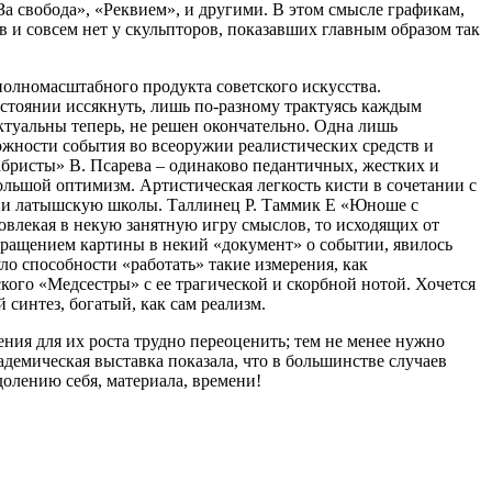
 свобода», «Реквием», и другими. В этом смысле графикам,
 и совсем нет у скульпторов, показавших главным образом так
 полномасштабного продукта советского искусства.
остоянии иссякнуть, лишь по-разному трактуясь каждым
ктуальны теперь, не решен окончательно. Одна лишь
ожности события во всеоружии реалистических средств и
бристы» В. Псарева – одинаково педантичных, жестких и
льшой оптимизм. Артистическая легкость кисти в сочетании с
ю и латышскую школы. Таллинец Р. Таммик Е «Юноше с
овлекая в некую занятную игру смыслов, то исходящих от
евращением картины в некий «документ» о событии, явилось
ло способности «работать» такие измерения, как
кого «Медсестры» с ее трагической и скорбной нотой. Хочется
синтез, богатый, как сам реализм.
ия для их роста трудно переоценить; тем не менее нужно
кадемическая выставка показала, что в большинстве случаев
долению себя, материала, времени!