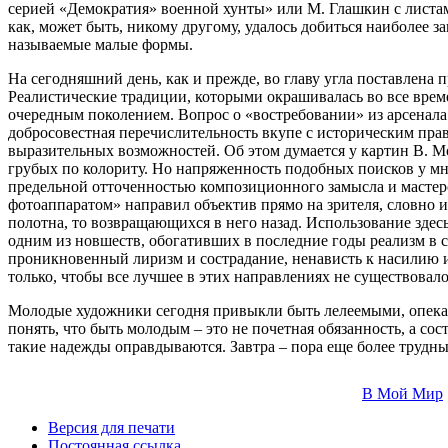
серией «Демократия» военной хунты» или М. Глашкин с листам
как, может быть, никому другому, удалось добиться наиболее 
называемые малые формы.
На сегодняшний день, как и прежде, во главу угла поставлена
Реалистические традиции, которыми окрашивалась во все врем
очередным поколением. Вопрос о «востребовании» из арсенала 
добросовестная перечислительность вкупе с историческим пра
выразительных возможностей. Об этом думается у картин В. 
грубых по колориту. Но напряженность подобных поисков у м
предельной отточенностью композиционного замысла и мастер
фотоаппаратом» направил объектив прямо на зрителя, словно 
полотна, то возвращающихся в него назад. Использование зде
одним из новшеств, обогативших в последние годы реализм в ст
проникновенный лиризм и сострадание, ненависть к насилию и 
только, чтобы все лучшее в этих направлениях не существовал
Молодые художники сегодня привыкли быть лелеемыми, опекаем
понять, что быть молодым – это не почетная обязанность, а сос
такие надежды оправдываются. Завтра – пора еще более трудны
В Мой Мир
Версия для печати
Постоянная ссылка