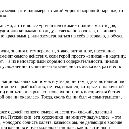
тся мелковат и одномерен этакий «просто хороший парень», то
ько...
ьными, а то и вовсе «романтическими» подписями этюдов,
дии или коньками по льду, а слегка повзрослев, начинают
о красивыми), или засматриваться на себя в зеркало, любуясь
 руки, знания и темперамент, этакое витринное, пассивное
аменят самого действия, если герой просто «вписан» в картину,
ет, – а из неповторимой образной содержательности, иными
 усложненность, витиеватая манерность языка как раз и есть
 национальных костюмов и утвари, не тем, где за дотошностью
в море на рыбный лов, не тем, наконец, которые за нарочитой
ь) опять-таки скрывают поверхностность восприятия бытия.
ой она ни оказалась. Тогда, сколь бы ни был «невыигрышен»,
 даже с долей тонкого юмора «населить» свежий, ядреный
. Пускай они, эти художники, на минуту задумались, – эта
, молодого солиста балета, казалось бы, не делающим вообще
ктризовано все тело молодого танцора, как пластичны и