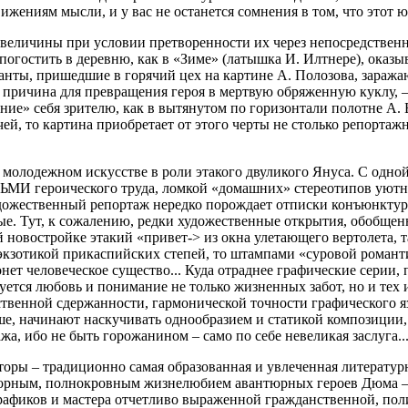
ениям мысли, и у вас не останется сомнения в том, что этот юн
 величины при условии претворенности их через непосредствен
огостить в деревню, как в «Зиме» (латышка И. Илтнере), оказы
ы, пришедшие в горячий цех на картине А. Полозова, заража
е причина для превращения героя в мертвую обряженную куклу, 
ние» себя зрителю, как в вытянутом по горизонтали полотне А.
чей, то картина приобретает от этого черты не столько репорт
в молодежном искусстве в роли этакого двуликого Януса. С одн
ДЬМИ героического труда, ломкой «домашних» стереотипов уют
художественный репортаж нередко порождает отписки конъюнктур
. Тут, к сожалению, редки художественные открытия, обобщенно
ей новостройке этакий «привет-> из окна улетающего вертолета,
 экзотикой прикаспийских степей, то штампами «суровой романти
ет человеческое существо... Куда отраднее графические серии
вуется любовь и понимание не только жизненных забот, но и те
твенной сдержанности, гармонической точности графического я
ше, начинают наскучивать однообразием и статикой композиции,
жа, ибо не быть горожанином – само по себе невеликая заслуга..
оры – традиционно самая образованная и увлеченная литератур
дорным, полнокровным жизнелюбием авантюрных героев Дюма – 
афиков и мастера отчетливо выраженной гражданственной, полит