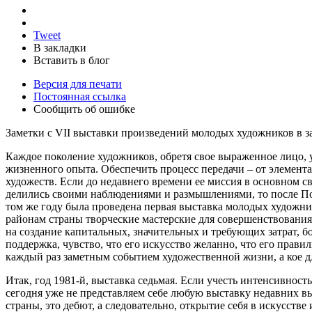
Tweet
В закладки
Вставить в блог
Версия для печати
Постоянная ссылка
Сообщить об ошибке
Заметки с VII выставки произведений молодых художников в 
Каждое поколение художников, обретя свое выраженное лицо, у
жизненного опыта. Обеспечить процесс передачи – от элемент
художеств. Если до недавнего времени ее миссия в основном св
делились своими наблюдениями и размышлениями, то после По
том же году была проведена первая выставка молодых художни
районам страны творческие мастерские для совершенствовани
на создание капитальных, значительных и требующих затрат, 
поддержка, чувство, что его искусство желанно, что его прави
каждый раз заметным событием художественной жизни, а кое дл
Итак, год 1981-й, выставка седьмая. Если учесть интенсивнос
сегодня уже не представляем себе любую выставку недавних в
страны, это дебют, а следовательно, открытие себя в искусств