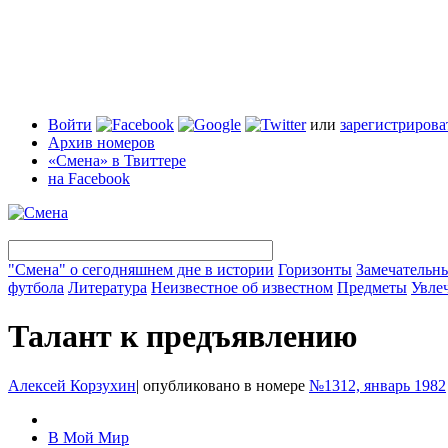
Войти
или
зарегистрирова
Архив номеров
«Смена» в Твиттере
на Facebook
"Смена" о сегодняшнем дне в истории
Горизонты
Замечательн
футбола
Литература
Неизвестное об известном
Предметы
Увле
Талант к предъявлению
Алексей Корзухин
|
опубликовано в номере
№1312, январь 1982
В Мой Мир