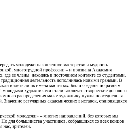
передать молодежи накопленное мастерство и мудрость
тонкой, многотрудной профессии – и призвана Академия
, где ее члены, находясь в постоянном контакте со студентами,
традиционная деятельность дополнилась новыми гранями. В
ивыкли видеть лишь имена маститых. Были созданы по разным
С молодыми художниками стали заключать творческие договора
ипломного распределения мало: художнику нужна повседневная
ний. Значение регулярных академических выставок, становящихся
ворческой молодежи» – многих направлений, без которых мы
 Но для большинства участников, собравшихся со всех концов
 нас, зрителей.