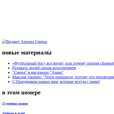
новые материалы
«Футбольный бог» все видит, или почему против сборной
Радовать людей своим исполнением
"Смена" в магазинах "Ашан"
Максим Аверин: "Театр прекрасен, потому что неповтор
С Праздником наших мам, которые всегда с нами!
в этом номере
13 черных кошек
Любовь к огню