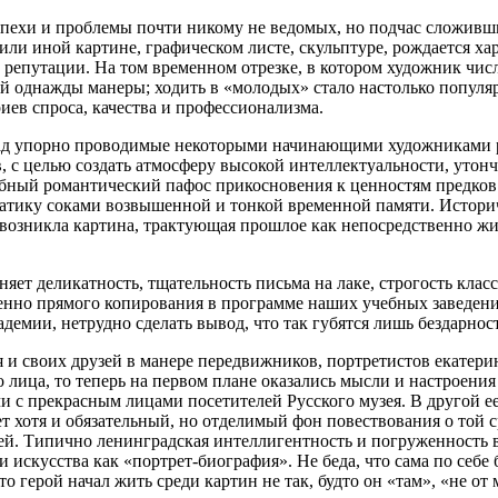
спехи и проблемы почти никому не ведомых, но подчас сложивши
 или иной картине, графическом листе, скульптуре, рождается х
репутации. На том временном отрезке, в котором художник числ
ной однажды манеры; ходить в «молодых» стало настолько популя
иев спроса, качества и профессионализма.
зад упорно проводимые некоторыми начинающими художниками р
в, с целью создать атмосферу высокой интеллектуальности, утон
бный романтический пафос прикосновения к ценностям предков о
атику соками возвышенной и тонкой временной памяти. Историч
т возникла картина, трактующая прошлое как непосредственно жи
няет деликатность, тщательность письма на лаке, строгость кла
менно прямого копирования в программе наших учебных заведени
демии, нетрудно сделать вывод, что так губятся лишь бездарност
и своих друзей в манере передвижников, портретистов екатерин
го лица, то теперь на первом плане оказались мысли и настроени
и с прекрасным лицами посетителей Русского музея. В другой е
 хотя и обязательный, но отделимый фон повествования о той ср
ей. Типично ленинградская интеллигентность и погруженность в
и искусства как «портрет-биография». Не беда, что сама по себе 
 герой начал жить среди картин не так, будто он «там», «не от 