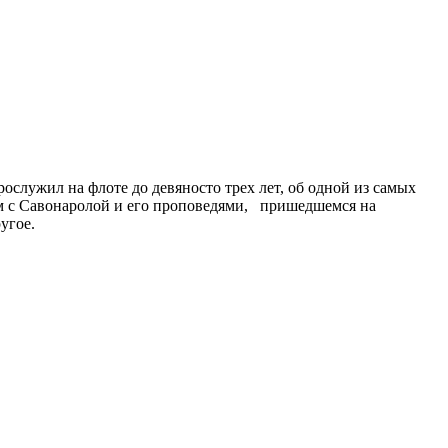
служил на флоте до девяносто трех лет, об одной из самых
ом с Савонаролой и его проповедями, пришедшемся на
угое.