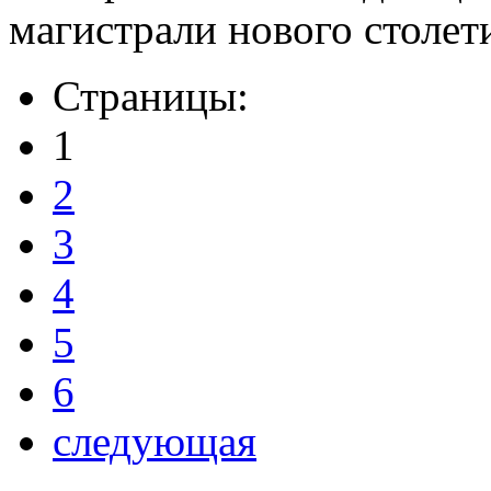
магистрали нового столети
Страницы:
1
2
3
4
5
6
следующая