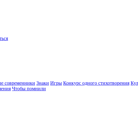
ться
ые современники
Знаки
Игры
Конкурс одного стихотворения
Кул
чения
Чтобы помнили