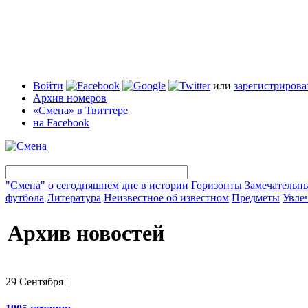
Войти
или
зарегистрирова
Архив номеров
«Смена» в Твиттере
на Facebook
"Смена" о сегодняшнем дне в истории
Горизонты
Замечательн
футбола
Литература
Неизвестное об известном
Предметы
Увле
Архив новостей
29 Сентября
|