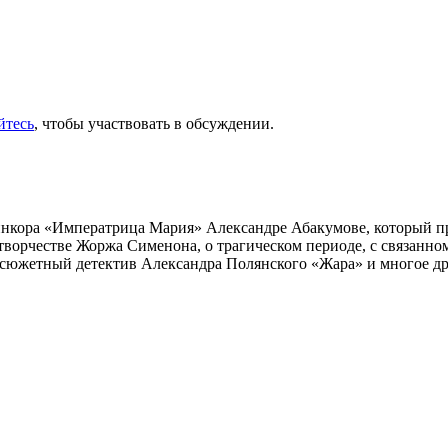
йтесь
, чтобы участвовать в обсуждении.
инкора «Императрица Мария» Александре Абакумове, который про
 творчестве Жоржа Сименона, о трагическом периоде, с связанн
осюжетный детектив Александра Полянского «Жара» и многое др