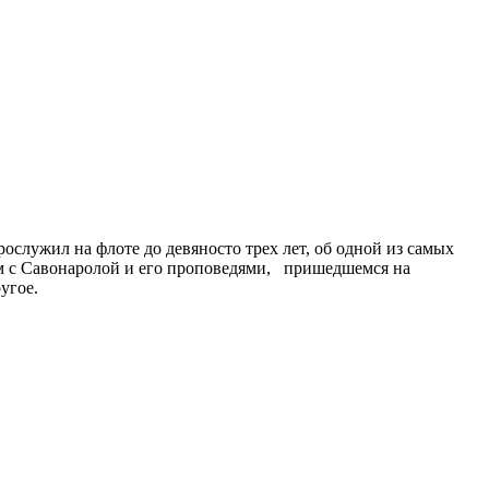
служил на флоте до девяносто трех лет, об одной из самых
ом с Савонаролой и его проповедями, пришедшемся на
угое.