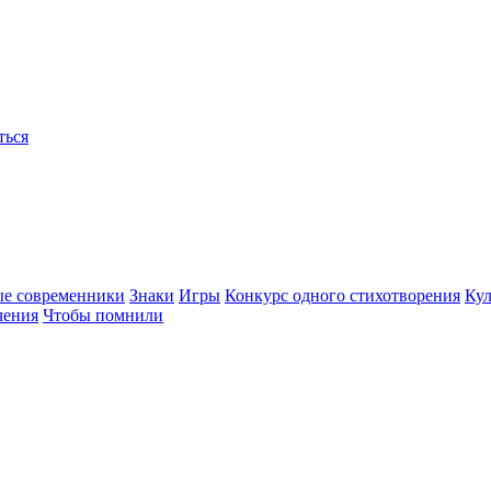
ться
ые современники
Знаки
Игры
Конкурс одного стихотворения
Кул
чения
Чтобы помнили