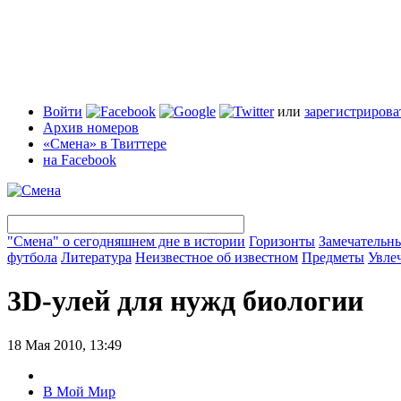
Войти
или
зарегистрирова
Архив номеров
«Смена» в Твиттере
на Facebook
"Смена" о сегодняшнем дне в истории
Горизонты
Замечательн
футбола
Литература
Неизвестное об известном
Предметы
Увле
3D-улей для нужд биологии
18 Мая 2010, 13:49
В Мой Мир