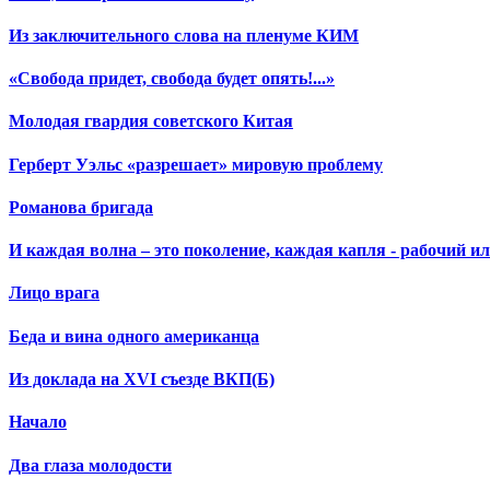
Из заключительного слова на пленуме КИМ
«Свобода придет, свобода будет опять!...»
Молодая гвардия советского Китая
Герберт Уэльс «разрешает» мировую проблему
Романова бригада
И каждая волна – это поколение, каждая капля - рабочий и
Лицо врага
Беда и вина одного американца
Из доклада на XVI съезде ВКП(Б)
Начало
Два глаза молодости