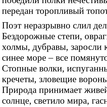
передан торопливый топо
Поэт неразрывно слил дел
Бездорожные степи, овраги
холмы, дубравы, заросли
синее море – все помянут
Стопные волки, испуганны
кречеты, зловещие вороны,
Природа принимает живей
солнце, светило мира, гас