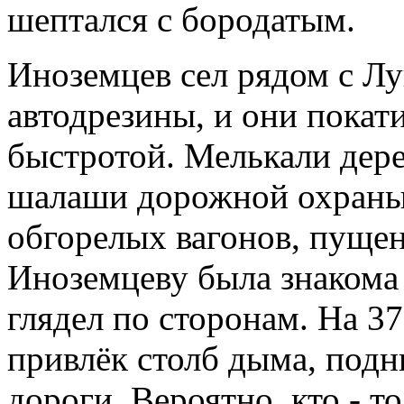
шептался с бородатым.
Иноземцев сел рядом с Лук
автодрезины, и они покат
быстротой. Мелькали дере
шалаши дорожной охраны.
обгорелых вагонов, пущен
Иноземцеву была знакома э
глядел по сторонам. На 37
привлёк столб дыма, подн
дороги. Вероятно, кто - т