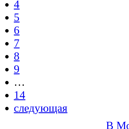
4
5
6
7
8
9
…
14
следующая
В М