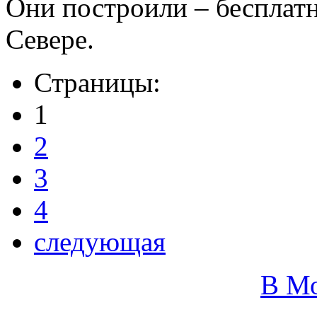
Они построили – бесплатн
Севере.
Страницы:
1
2
3
4
следующая
В М