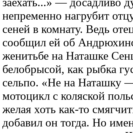
заехать...» — досадливо д
непременно нагрубит отцу,
сеней в комнату. Ведь отец
сообщил ей об Андрюхино
женитьбе на Наташке Сен
белобрысой, как рыбка гу
сельпо. «Не на Наташку —
мотоцикл с коляской пол
желая хоть как-то смягчи
добавил он тогда. Но име