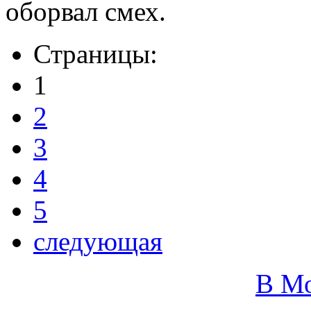
оборвал смех.
Страницы:
1
2
3
4
5
следующая
В М