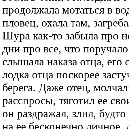
продолжала мотаться в во
пловец, охала там, загреб
Шура как-то забыла про не
дни про все, что поручало
слышала наказа отца, его 
лодка отца поскорее заст
берега. Даже отец, молча
расспросы, тяготил ее св
он раздражал, злил, будт
на ее бесконечно личное, 