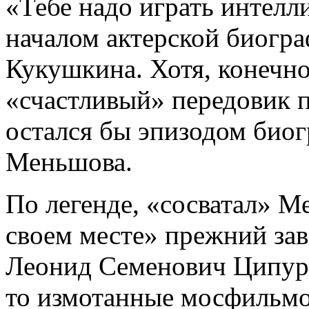
«Тебе надо играть интелл
началом актерской биогра
Кукушкина. Хотя, конечно
«счастливый» передовик п
остался бы эпизодом био
Меньшова.
По легенде, «сосватал» М
своем месте» прежний з
Леонид Семенович Ципурс
то измотанные мосфильмо