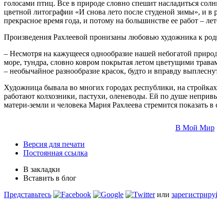
голосами птиц. Все в природе словно спешит насладиться солнц
цветной литографии «И снова лето после студеной зимы», и в
прекрасное время года, и потому на большинстве ее работ – лет
Произведения Рахлеевой пронизаны любовью художника к родн
– Несмотря на кажущееся однообразие нашей небогатой природы,
море, тундра, словно ковром покрытая летом цветущими травами
– необычайное разнообразие красок, будто и вправду выплесну
Художница бывала во многих городах республики, на стройках и
работают колхозники, пастухи, оленеводы. Ей по душе непри
матери-земли и человека Мария Рахлеева стремится показать в
В Мой Мир
Версия для печати
Постоянная ссылка
В закладки
Вставить в блог
Представьтесь
или
зарегистриру