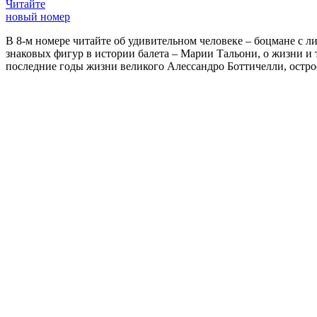
Читайте
новый номер
В 8-м номере читайте об удивительном человеке – боцмане с л
знаковых фигур в истории балета – Марии Тальони, о жизни и
последние годы жизни великого Алессандро Боттичелли, остр