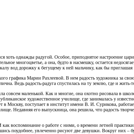
я хоть однажды радугой. Особое, приподнятое настроение царит 
тельное многоцветье, а она, будто в насмешку, остается недосяг
ркалу вод дорожку к бегущему к ней мальчику, как бы приглашая
ского графика Марии Рахлеевой. В нем радость художника за св
ична. Ведь радость-радуга спустилась на ту землю, где и жить-т
ыла совсем маленькой. Как и многие, она охотно рисовала в шко
убликанское художественное училище, где занималась у известн
т в Москву, поступает в институт имени В. И. Сурикова, работ
ище. Недавняя его выпускница, она решила, что радость творче
 как воспоминание о работе с ними, о времени летней практик
вшись поудобнее, увлеченно рисуют две девушки. Вокруг них – 