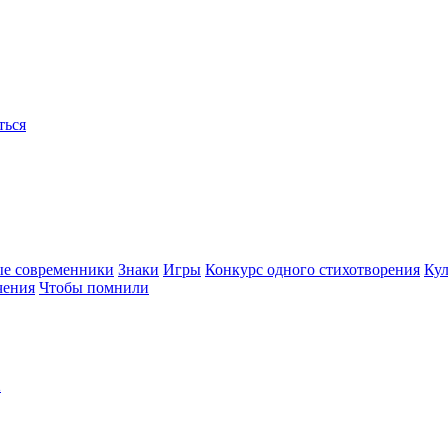
ться
ые современники
Знаки
Игры
Конкурс одного стихотворения
Кул
чения
Чтобы помнили
2