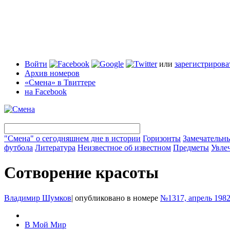
Войти
или
зарегистрирова
Архив номеров
«Смена» в Твиттере
на Facebook
"Смена" о сегодняшнем дне в истории
Горизонты
Замечательн
футбола
Литература
Неизвестное об известном
Предметы
Увле
Сотворение красоты
Владимир Шумков
|
опубликовано в номере
№1317, апрель 198
В Мой Мир