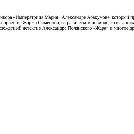
инкора «Императрица Мария» Александре Абакумове, который про
 творчестве Жоржа Сименона, о трагическом периоде, с связанн
осюжетный детектив Александра Полянского «Жара» и многое др