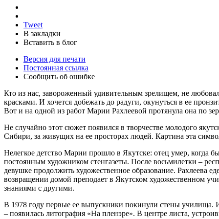
Tweet
В закладки
Вставить в блог
Версия для печати
Постоянная ссылка
Сообщить об ошибке
Кто из нас, завороженный удивительным зрелищем, не любовалс
красками. И хочется добежать до радуги, окунуться в ее пронзи
Вот и на одной из работ Марии Рахлеевой протянула она по зе
Не случайно этот сюжет появился в творчестве молодого якут
Сибири, за живущих на ее просторах людей. Картина эта символ
Нелегкое детство Марии прошло в Якутске: отец умер, когда б
постоянным художником стенгазеты. После восьмилетки – респ
девушке продолжить художественное образование. Рахлеева еде
возвращении домой преподает в Якутском художественном учил
знаниями с другими.
В 1978 году первые ее выпускники покинули стены училища. И
– появилась литография «На пленэре». В центре листа, устрои