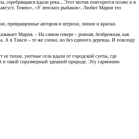
, серебрящаяся вдали река... Этот мотив повторится позже и в
 август. Томпо», «У ленских рыбаков». Любит Мария это
ии, превращенные автором в штрихи, линии и краски.
зывает Мария. – На самом севере – ровная, безбрежная, как
. А в Тикси – те же сопки, но без единого деревца. И повсюду
 ее тихие, уютные села вдали от городской суеты, где
й и такой соразмерный здешней природе. Эту гармонию