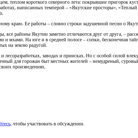
ем, теплом короткого северного лета: покрывшие пригорок кусты
 работах, написанных темперой – «Якутские просторы», «Теплый
о.
ому краю. Ее работы – словно строки задушевной песни о Якут
 все районы Якутии заметно отличаются друг от друга, – расска
 и мхами. На юге и в средней полосе – сопки, бесконечная тайга
тых на землю радугой.
 лесоразработках, заводах и приисках. Но с особой силой влекут
вычный для горожан быт местных жителей – немудреный, суровы
 своих произведениях.
йтесь
, чтобы участвовать в обсуждении.