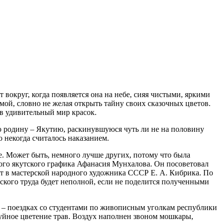
вокруг, когда появляется она на небе, сияя чистыми, яркими
аемой, словно не желая открыть тайну своих сказочных цветов.
 в удивительный мир красок.
ою родину – Якутию, раскинувшуюся чуть ли не на половину
о некогда считалось наказанием.
ле. Может быть, немного лучше других, потому что была
ого якутского графика Афанасия Мунхалова. Он посоветовал
ает в мастерской народного художника СССР Е. А. Кибрика. По
ского труда будет неполной, если не поделится полученными
и – поездках со студентами по живописным уголкам республики
буйное цветение трав. Воздух наполнен звоном мошкары,