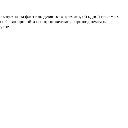
служил на флоте до девяносто трех лет, об одной из самых
ом с Савонаролой и его проповедями, пришедшемся на
угое.