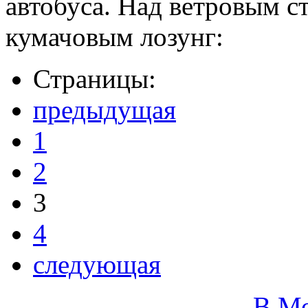
автобуса. Над ветровым с
кумачовым лозунг:
Страницы:
предыдущая
1
2
3
4
следующая
В М