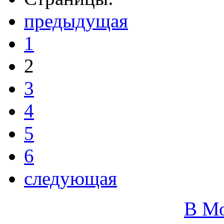
предыдущая
1
2
3
4
5
6
следующая
В М