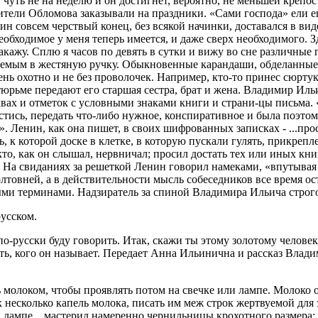
ю, чуть не на неделю и он достигнет, вероятно, не меньшей креп
ители Обломова заказывали на праздники. «Сами господа» ели ег
н совсем черствый конец, без всякой начинки, доставался в вид
обходимое у меня теперь имеется, и даже сверх необходимого. 
 закажу. Сплю я часов по девять в сутки и вижу во сне различные
ляемым в жестяную ручку. Обыкновенные карандаши, обделанные в
нь охотно и не без проволочек. Например, кто-то принес сюртук
тюрьме передают его старшая сестра, брат и жена. Владимир Ил
ах и отметок с условными знаками книги и страни-цы письма. «
стись, передать что-либо нужное, конспиративное и была поэто
 Ленин, как она пишет, в своих шифрованных записках - ...прос
 к которой доске в клетке, в которую пускали гулять, прикрепл
то, как он слышал, нервничал; просил достать тех или иных книг
» На свиданиях за решеткой Ленин говорил намеками, «впутывая
лтовней, а в действительности мысль собеседников все время ос
ыми терминами. Надзиратель за спиной Владимира Ильича строго
русском.
 я по-русски буду говорить. Итак, скажи ты этому золотому челов
ть, кого он называет. Передает Анна Ильинична и рассказ Влад
 молоком, чтобы проявлять потом на свечке или лампе. Молоко о
сколько капель молока, писать им меж строк жертвуемой для это
а лампе... мастерил намеренно чернильницы крохотного размера