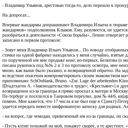
- Владимир Ульянов, арестован тогда-то, дело перешло к прону
На допросах...
Впервые жандармы допрашивают Владимира Ильича в тюрьме 24
жандармов» подполковник Клыков. Ему, разумеется, не удается
разобраться в деятельности «Союза борьбы», Ленин отвергает 
записано в первом протоколе:
- Зовут меня Владимир Ильич Ульянов... По поводу отобранны
стачки на одной фабрике находились у меня случайно, взятые 
по порученной им мне продаже книг, во-первых, Бельтова (о мо
писана рукопись под №№ 2 и 3 по протоколу осмотра, мне неизв
мною, как выше было указано, и возвращенной обратно. На зад
вследствие опасения компрометировать своим знакомством кого 
припоминаю: SchOnblank, Bruno. «Zur. Lage der arbeitenden Klas
Штадтхаген А. «Законодательство о труде»; «Крестьяне»] и други
возвращении из-за границы я прямо проехал к матери в Москву:
Пе-тербург и поселился в Таировом переулке, дом № 44/6, кв[ар
помню. Мне кажется, что 17 числа я не был еще в С[анкт]-Пет
удается передать невесте шифрованную записку для родных. А
- на вопрос, где чемодан, привезенный им из-за границы, он ска
- Пусть купят похожий на мой, покажут скорее, а то арестуют.