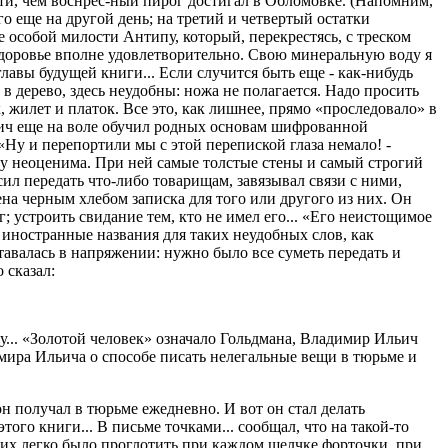
ости, чем воснрес-ный пирог достигал в Обломовке. (Напомним,
о еще на другой день; на третий и четвертый остатки
е особой милости Антипу, который, перекрестясь, с треском
Здоровье вполне удовлетворительно. Свою минеральную воду я
 главы будущей книги... Если случится быть еще - как-нибудь
 дерево, здесь неудобны: ножа не полагается. Надо просить
, жилет и платок. Все это, как лишнее, прямо «проследовало» в
ьич еще на воле обучил родных основам шифрованной
Ну и перепортили мы с этой перепиской глаза немало! -
му неоценима. При ней самые толстые стены и самый строгий
ил передать что-либо товарищам, завязывал связи с ними,
ена черным хлебом записка для того или другого из них. Он
; устроить свидание тем, кто не имел его... «Его неистощимое
 иностранные названия для таких неудобных слов, как
тавалась в напряжении: нужно было все суметь передать и
 сказал:
еку... «Золотой человек» означало Гольдмана, Владимир Ильич
имира Ильича о способе писать нелегальные вещи в тюрьме и
н получал в тюрьме ежедневно. И вот он стал делать
го книги... В письме точками... сообщал, что на такой-то
: их легко было проглотить при каждом щелчке форточки, при