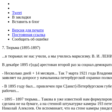
Tweet
В закладки
Вставить в блог
Версия для печати
Постоянная ссылка
Сообщить об ошибке
7. Тюрьма (1895-1897)
...в тюрьмах не нас учили, а мы учились марксизму. В. И. ЛЕН
В декабре 1895 г[ода] арестован второй раз за социал-демокр
- Несколько дней + 14 месяцев... Так 7 марта 1921 года Влади
заявляет на допросе у начальника петербургской охранки полк
- В 1895 году был... привлечен при С[анкт]-Петербургском г
рабочих...
- 1895 - 1897 тюрьма... Такова в уже известной нам формулир
сделана не на бумаге, а на стенной штукатурке камеры 193 п
Николай Алексеев. Он вспоминает, что на стене камеры увидел