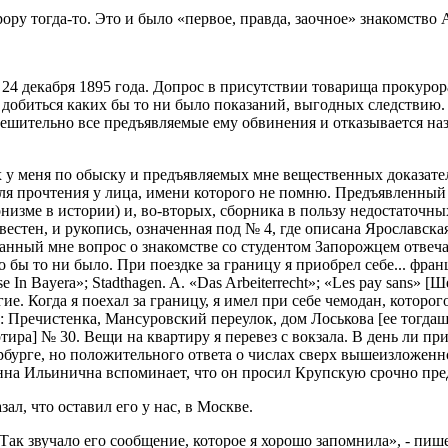
рору тогда-то. Это и было «первое, правда, заочное» знакомство
 декабря 1895 года. Допрос в присутствии товарища прокурора
 добиться каких бы то ни было показаний, выгодных следствию.
решительно все предъявляемые ему обвинения и отказывается на
х у меня по обыску и предъявляемых мне вещественных доказател
для прочтения у лица, имени которого не помню. Предъявленный 
низме в истории) и, во-вторых, сборника в пользу недостаточны
естен, и рукопись, означенная под № 4, где описана Ярославская
анный мне вопрос о знакомстве со студентом Запорожцем отвеча
бы то ни было. При поездке за границу я приобрел себе... фран
se In Bayera»; Stadthagen. A. «Das Arbeiterrecht»; «Les pay sans
е. Когда я поехал за границу, я имел при себе чемодан, которого 
 Пречистенка, Мансуровский переулок, дом Лоськова [ее тогдашни
тира] № 30. Вещи на квартиру я перевез с вокзала. В день ли при
ербурге, но положительного ответа о числах сверх вышеизложенн
нна Ильинична вспоминает, что он просил Крупскую срочно пре
зал, что оставил его у нас, в Москве.
 «Так звучало его сообщение, которое я хорошо запомнила», - пи