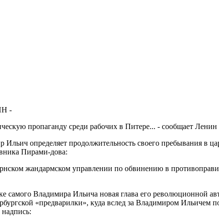
ИН -
атическую пропаганду среди рабочих в Питере... - сообщает Лени
мир Ильич определяет продолжительность своего пребывания в ца
овника Пирами-дова:
убернском жандармском управлении по обвинению в противоправи
овке самого Владимира Ильича новая глава его революционной а
етербургской «предварилки», куда вслед за Владимиром Ильичем
 надпись: