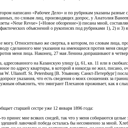
тором написано «Рабочее Дело» и по рубрикам указаны разные ста
ранных, по словам лиц, производящих допрос, у Анатолия Ванеев
зеты «Neue Revue» [«Новое обозрение»)) писана мной, составля
актических объяснений о рукописях под рубриками 1), 2) и 3) я
 не могу. Относительно же свертка, в котором, по словам лица, 
оводу сделанного мне указания на имеющиеся против меня свидет
ротив меня лица. Наконец, 27 мая Ленина допрашивают в четвер
адресованного на Казанскую улицу (д. 61, кв. 11 или в скобках:
ное по адресу квартиры, в которой я никогда не жил, писано, о
ая W. Ulianoff. St. Petersburg [В. Ульянову. Санкт-Петербург] посл
опросе указания, что есть сведения о моих сношениях за грани
нужным объяснить, что эмигрант Плеханов проживает, как я слыш
бщает старшей сестре уже 12 января 1896 года:
о-то принес мне всяких снедей, так что у меня собираются целые
здешней лавочкой победа осталась бы несомненно за мной. Хлеба