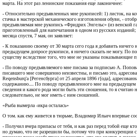
марта. На этот раз ленинские показания еще лаконичнее:
- Относительно предъявленных мне рукописей: 1) листок, на ко
стачка в мастерской механического изготовления обуви, - отоб
предъявляемая мне рукопись «Фридрих Энгельс» (из венской га
приготовленный для напечатания в одном из русских изданий; ф
месяца спустя, 7 мая, он заявляет:
- К показанию своему от 30 марта сего года я добавить ничего
предыдущем допросе рукописи, я ничего сказать не могу. По п
существу вследствие того, что мне не указаны показывающие п
- По поводу предъявляемого мне письма за подписью А. Попова, 
писавшего мне совершенно неизвестны, и письмо это, адресован
Reqensburq'a [Регенсбурга] от 25 апреля 1896 г[ода], адресованн
содержанию.... По поводу предъявленного мне на предыдущем д
сведения и какого рода могли быть эти сношения, то я считаю 
следовательно, не мог иметь с ним сношений.
«Рыба вымерла -икра осталась»
О том. как ему живется в тюрьме, Владимир Ильич впервые соо
- Получил вчера припасы от тебя, и как раз перед тобой еще кт
но думаю, что не разрешили бы, потому что при конкуренции с 