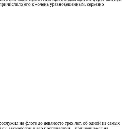
 причислило его к «очень уравновешенным, серьезно
служил на флоте до девяносто трех лет, об одной из самых
ом с Савонаролой и его проповедями, пришедшемся на