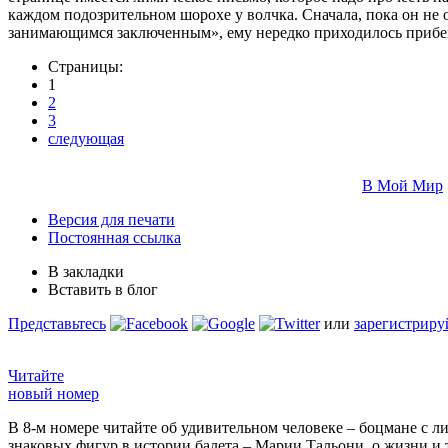
каждом подозрительном шорохе у волчка. Сначала, пока он не 
занимающимся заключенным», ему нередко приходилось прибега
Страницы:
1
2
3
следующая
В Мой Мир
Версия для печати
Постоянная ссылка
В закладки
Вставить в блог
Представьтесь
или
зарегистриру
Читайте
новый номер
В 8-м номере читайте об удивительном человеке – боцмане с л
знаковых фигур в истории балета – Марии Тальони, о жизни и