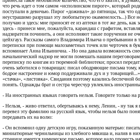
принесла такое необъятное количество, что его хватит, я дума
что речь идет о том самом «исполинском пироге», который род
поступали в девичью. Пирог «доживал» до пятницы, так что оди
неустрашимо разрушал эту любопытную окаменелость...) Все не
получаю и здесь: мне приносят ее из аптеки в тот же день, как
здесь - принеси мне, пожалуйста, карандаш с графитом, встав
надзирателя починить, а они исполняют такие поручения не оче
цейхгауз. Рассказы самого Владимира Ильича о пребывании в 
переписки при помощи малозаметных точек или черточек в букв
вспоминает Анна Ильинична. - Но она давала возможность сне
начальнический надзор не могли помешать нашим переговорам».
переписку по книгам из тюремной библиотеки; просил передать,
очень заботился о товарищах: писал ободряющие письма тому, к
бодрое настроение и юмор поддерживали дух и у товарищей...
«стачка», «листовка». Свидания поэтому казались беспечной бо
понять. Однажды брат и сестра чересчур увлеклись иностранн
- На иностранных языках говорить нельзя. Говорите только на 
- Нельзя, - живо ответил, обертываясь к нему, Ленин, - ну так
перевел эту фамилию на русский язык, чтобы нельзя было поня
передавать их на волю:
- Он вспомнил одну детскую игру, показанную матерью: писать
миниатюрные чернильницы из хлебного мякиша и, налив в них не
странице имеется химическое письмо, которое надо прочесть н