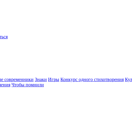
ться
ые современники
Знаки
Игры
Конкурс одного стихотворения
Кул
чения
Чтобы помнили