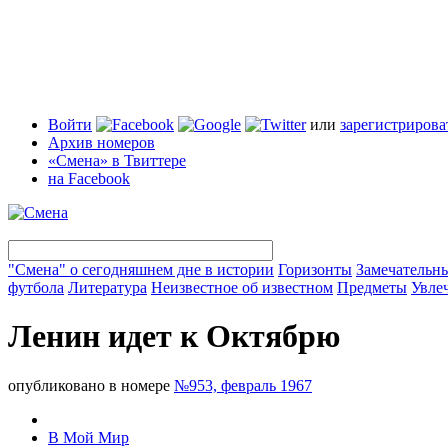
Войти
или
зарегистрирова
Архив номеров
«Смена» в Твиттере
на Facebook
"Смена" о сегодняшнем дне в истории
Горизонты
Замечательн
футбола
Литература
Неизвестное об известном
Предметы
Увле
Ленин идет к Октябрю
опубликовано в номере
№953, февраль 1967
В Мой Мир