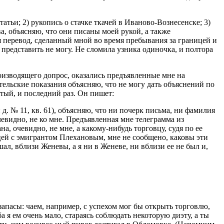
тьи; 2) рукопись о стачке ткачей в Иваново-Вознесенске; 3)
а, объясняю, что они писаны моей рукой, а также
я перевод, сделанный мной во время пребывания за границей и
 представить не могу. Не сломила узника одиночка, и полтора
производящего допрос, оказались предъявленные мне на
ельские показания объясняю, что не могу дать объяснений по
тый, и последний раз. Он пишет:
 д. № 11, кв. 61), объясняю, что ни почерк письма, ни фамилия
чевидно, не ко мне. Предъявленная мне телеграмма из
ана, очевидно, не мне, а какому-нибудь торговцу, судя по ее
цей с эмигрантом Плехановым, мне не сообщено, каковы эти
ал, вблизи Женевы, а я ни в Женеве, ни вблизи ее не был и,
 запасы: чаем, например, с успехом мог бы открыть торговлю,
 я ем очень мало, стараясь соблюдать некоторую диэту, а ты