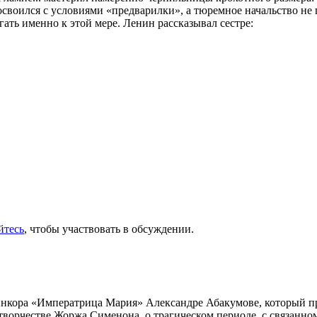
освоился с условиями «предварилки», а тюремное начальство не
ть именно к этой мере. Ленин рассказывал сестре:
йтесь
, чтобы участвовать в обсуждении.
инкора «Императрица Мария» Александре Абакумове, который про
 творчестве Жоржа Сименона, о трагическом периоде, с связанн