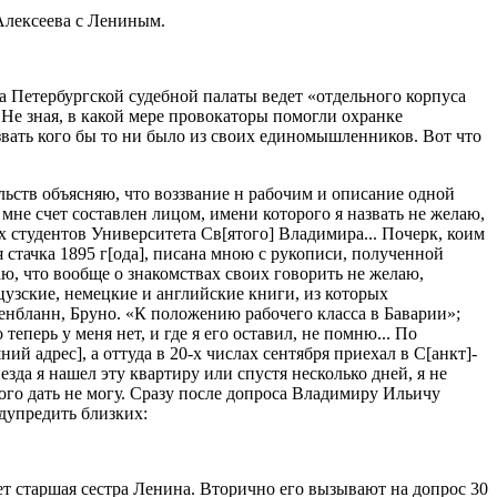
 Алексеева с Лениным.
 Петербургской судебной палаты ведет «отдельного корпуса
 Не зная, в какой мере провокаторы помогли охранке
звать кого бы то ни было из своих единомышленников. Вот что
ьств объясняю, что воззвание н рабочим и описание одной
мне счет составлен лицом, имени которого я назвать не желаю,
х студентов Университета Св[ятого] Владимира... Почерк, коим
 стачка 1895 г[ода], писана мною с рукописи, полученной
ю, что вообще о знакомствах своих говорить не желаю,
цузские, немецкие и английские книги, из которых
» [Шенбланн, Бруно. «К положению рабочего класса в Баварии»;
теперь у меня нет, и где я его оставил, не помню... По
й адрес], а оттуда в 20-х числах сентября приехал в С[анкт]-
езда я нашел эту квартиру или спустя несколько дней, я не
ого дать не могу. Сразу после допроса Владимиру Ильичу
дупредить близких:
шет старшая сестра Ленина. Вторично его вызывают на допрос 30