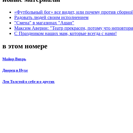
«Футбольный бог» все видит, или почему против сборной
Радовать людей своим исполнением
"Смена" в магазинах "Ашан"
Максим Аверин: "Театр прекрасен, потому что неповтор
С Праздником наших мам, которые всегда с нами!
в этом номере
Майор Вихрь
Дворец в Нухе
Лев Толстой о себе и о других