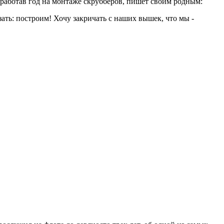
роработав год на монтаже скрубберов, пишет своим родным:
ть: построим! Хочу закричать с наших вышек, что мы -