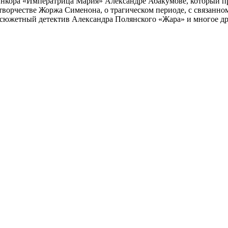
инкора «Императрица Мария» Александре Абакумове, который про
 творчестве Жоржа Сименона, о трагическом периоде, с связанн
осюжетный детектив Александра Полянского «Жара» и многое др