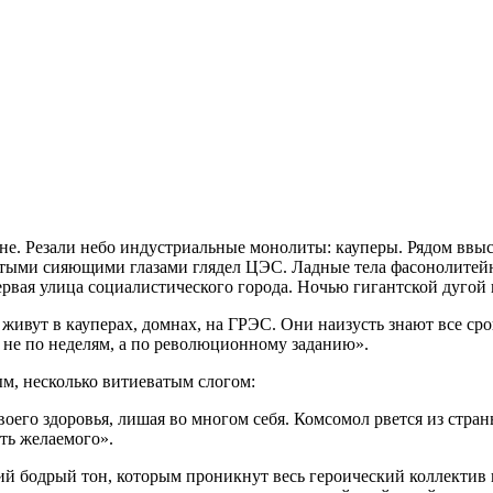
ине. Резали небо индустриальные монолиты: кауперы. Рядом ввы
тыми сияющими глазами глядел ЦЭС. Ладные тела фасонолитейно
ервая улица социалистического города. Ночью гигантской дугой
живут в кауперах, домнах, на ГРЭС. Они наизусть знают все сро
, не по неделям, а по революционному заданию».
м, несколько витиеватым слогом:
воего здоровья, лишая во многом себя. Комсомол рвется из стра
ть желаемого».
щий бодрый тон, которым проникнут весь героический коллектив