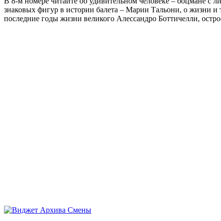
В 8-м номере читайте об удивительном человеке – боцмане с л
знаковых фигур в истории балета – Марии Тальони, о жизни и
последние годы жизни великого Алессандро Боттичелли, остр