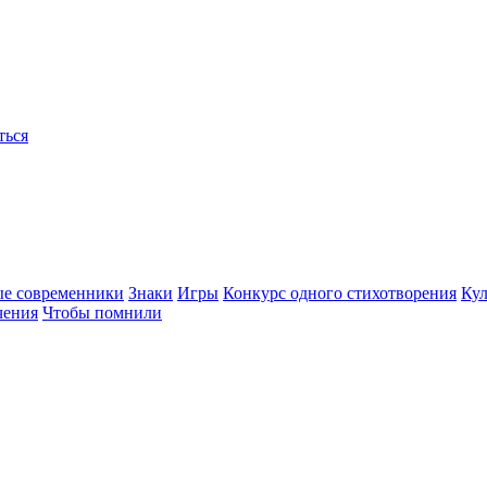
ться
ые современники
Знаки
Игры
Конкурс одного стихотворения
Кул
чения
Чтобы помнили