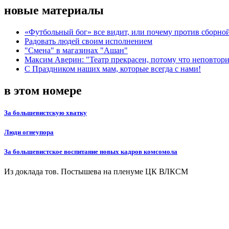
новые материалы
«Футбольный бог» все видит, или почему против сборной
Радовать людей своим исполнением
"Смена" в магазинах "Ашан"
Максим Аверин: "Театр прекрасен, потому что неповтор
С Праздником наших мам, которые всегда с нами!
в этом номере
За большевистскую хватку
Люди огнеупора
За большевистское воспитание новых кадров комсомола
Из доклада тов. Постышева на пленуме ЦК ВЛКСМ