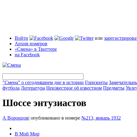
Войти
или
зарегистрирова
Архив номеров
«Смена» в Твиттере
на Facebook
"Смена" о сегодняшнем дне в истории
Горизонты
Замечательн
футбола
Литература
Неизвестное об известном
Предметы
Увле
Шоссе энтузиастов
А Воронцов
|
опубликовано в номере
№213, январь 1932
В Мой Мир