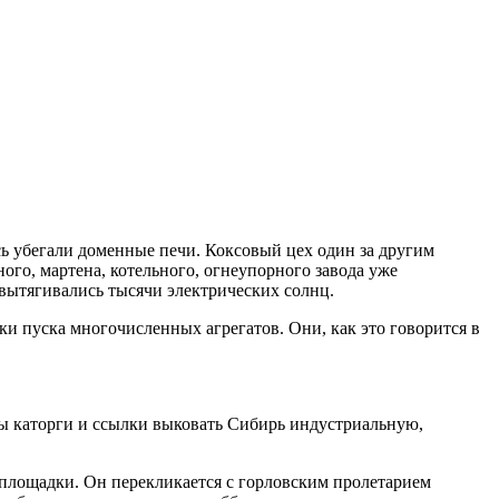
сь убегали доменные печи. Коксовый цех один за другим
го, мартена, котельного, огнеупорного завода уже
 вытягивались тысячи электрических солнц.
ки пуска многочисленных агрегатов. Они, как это говорится в
ны каторги и ссылки выковать Сибирь индустриальную,
 площадки. Он перекликается с горловским пролетарием