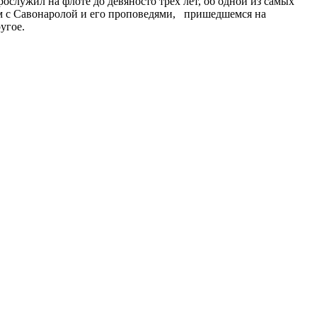
служил на флоте до девяносто трех лет, об одной из самых
ом с Савонаролой и его проповедями, пришедшемся на
угое.