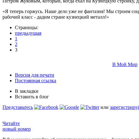
Петром Жуковым, который, когда ехал на Кузнецкую стройку, ду
«Я теперь горжусь. Наше дело уже не фантазия! Мы строим со
рабочий класс - дадим стране кузнецкий металл!»
Страницы:
предыдущая
1
2
3
В Мой Мир
Версия для печати
Постоянная ссылка
В закладки
Вставить в блог
Представьтесь
или
зарегистриру
Читайте
новый номер