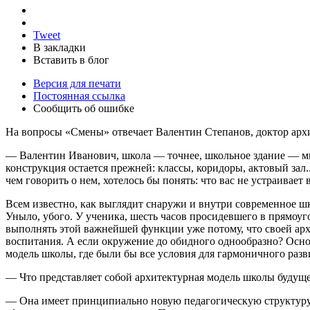
Tweet
В закладки
Вставить в блог
Версия для печати
Постоянная ссылка
Сообщить об ошибке
На вопросы «Смены» отвечает Валентин Степанов, доктор а
— Валентин Иванович, школа — точнее, школьное здание — мно
конструкция остается прежней: классы, коридоры, актовый зал
чем говорить о нем, хотелось бы понять: что вас не устраивае
Всем известно, как выглядит снаружи и внутри современное ш
Уныло, убого. У ученика, шесть часов просидевшего в прямоуг
выполнять этой важнейшей функции уже потому, что своей арх
воспитания. А если окружение до обидного однообразно? Осно
модель школы, где были бы все условия для гармоничного разв
— Что представляет собой архитектурная модель школы будущ
— Она имеет принципиально новую педагогическую структуру 