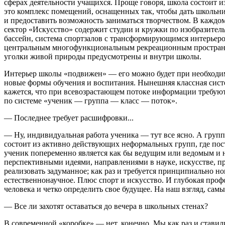
сферах деятельности учащихся. Проще говоря, школа состоит 
это комплекс помещений, оснащенных так, чтобы дать школь
и предоставить возможность заниматься творчеством. В каждом
сектор «Искусство» содержит студии и кружки по изобразительн
бассейн, система спортзалов с трансформирующимся интерьеро
центральным многофункциональным рекреационным пространств
уголки живой природы предусмотрены и внутри школы.
Интерьер школы «подвижен» — его можно будет при необходим
новые формы обучения и воспитания. Нынешняя классная систе
кажется, что при всевозрастающем потоке информации требуют
по системе «ученик — группа — класс — поток».
— Последнее требует расшифровки...
— Ну, индивидуальная работа ученика — тут все ясно. А групп
состоит из активно действующих неформальных групп, где по
ученик попеременно является как бы ведущим или ведомым и ни
перспективными идеями, направлениями в науке, искусстве, пр
реализовать задуманное; как раз и требуется принципиально н
естественнонаучное. Плюс спорт и искусство. И глубокая про
человека и четко определить свое будущее. На наш взгляд, са
— Все ли захотят оставаться до вечера в школьных стенах?
В современной «коробке» — нет, конечно. Мы как раз и ставил