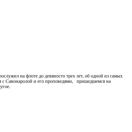
служил на флоте до девяносто трех лет, об одной из самых
ом с Савонаролой и его проповедями, пришедшемся на
угое.