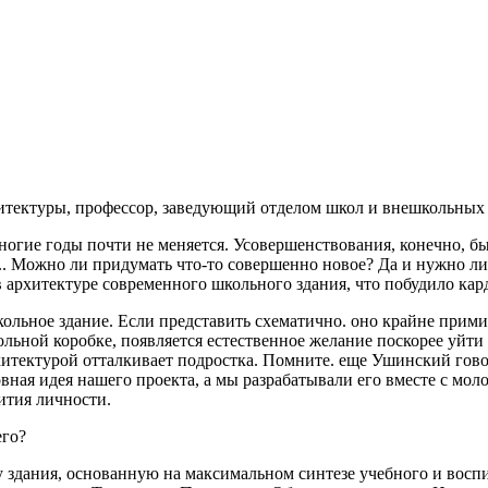
рхитектуры, профессор, заведующий отделом школ и внешкольн
гие годы почти не меняется. Усовершенствования, конечно, бы
... Можно ли придумать что-то совершенно новое? Да и нужно л
т в архитектуре современного школьного здания, что побудило ка
кольное здание. Если представить схематично. оно крайне прим
ольной коробке, появляется естественное желание поскорее уйти
итектурой отталкивает подростка. Помните. еще Ушинский говор
вная идея нашего проекта, а мы разрабатывали его вместе с мо
ития личности.
его?
здания, основанную на максимальном синтезе учебного и воспи