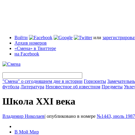
Войти
или
зарегистрирова
Архив номеров
«Смена» в Твиттере
на Facebook
"Смена" о сегодняшнем дне в истории
Горизонты
Замечательн
футбола
Литература
Неизвестное об известном
Предметы
Увле
Школа XXI века
Владимир Николаев
|
опубликовано в номере
№1443, июль 1987
В Мой Мир