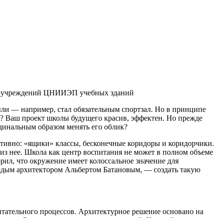
ых учреждений ЦНИИЭП учебных зданий
ли — например, стал обязательным спортзал. Но в принципе
и? Ваш проект школы будущего красив, эффектен. Но прежде
рдинальным образом менять его облик?
итивно: «ящики» классы, бесконечные коридоры и коридорчики.
 из нее. Школа как центр воспитания не может в полном объеме
ил, что окружение имеет колоссальное значение для
лодым архитектором Альбертом Батановым, — создать такую
тательного процессов. Архитектурное решение основано на