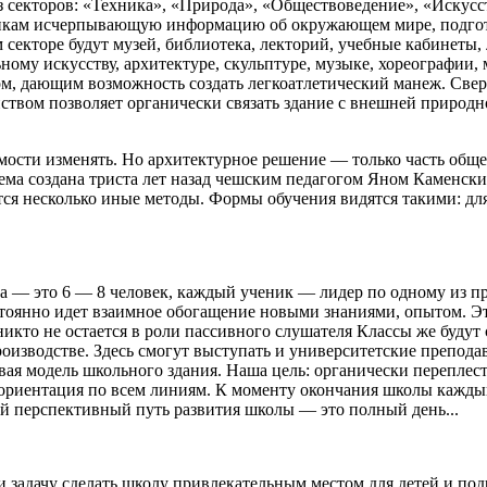
из секторов: «Техника», «Природа», «Обществоведение», «Искус
никам исчерпывающую информацию об окружающем мире, подготов
 секторе будут музей, библиотека, лекторий, учебные кабинеты
ому искусству, архитектуре, скульптуре, музыке, хореографии, 
м, дающим возможность создать легкоатлетический манеж. Свер
ом позволяет органически связать здание с внешней природно
ости изменять. Но архитектурное решение — только часть обще
ма создана триста лет назад чешским педагогом Яном Каменски
ся несколько иные методы. Формы обучения видятся такими: для
а — это 6 — 8 человек, каждый ученик — лидер по одному из пре
стоянно идет взаимное обогащение новыми знаниями, опытом. Э
кто не остается в роли пассивного слушателя Классы же будут 
оизводстве. Здесь смогут выступать и университетские препода
овая модель школьного здания. Наша цель: органически переплес
фориентация по всем линиям. К моменту окончания школы кажды
мый перспективный путь развития школы — это полный день...
и задачу сделать школу привлекательным местом для детей и подр