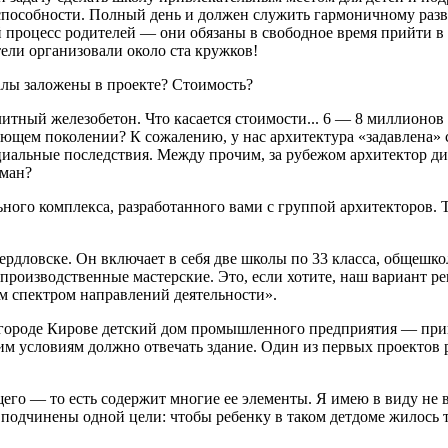
 способности. Полный день и должен служить гармоничному разв
 процесс родителей — они обязаны в свободное время прийти в ш
ели организовали около ста кружков!
алы заложены в проекте? Стоимость?
тный железобетон. Что касается стоимости... 6 — 8 миллионов 
щем поколении? К сожалению, у нас архитектура «задавлена» стр
иальные последствия. Между прочим, за рубежом архитектор дикт
уман?
ного комплекса, разработанного вами с группой архитекторов. 
вердловске. Он включает в себя две школы по 33 класса, общеш
производственные мастерские. Это, если хотите, наш вариант р
 спектром направлений деятельности».
 городе Кирове детский дом промышленного предприятия — при
им условиям должно отвечать здание. Один из первых проектов 
щего — то есть содержит многие ее элементы. Я имею в виду н
одчинены одной цели: чтобы ребенку в таком детдоме жилось т