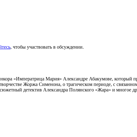
йтесь
, чтобы участвовать в обсуждении.
инкора «Императрица Мария» Александре Абакумове, который про
 творчестве Жоржа Сименона, о трагическом периоде, с связанн
осюжетный детектив Александра Полянского «Жара» и многое др