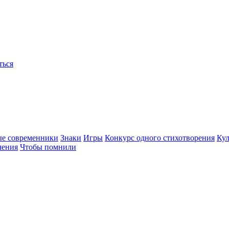
ться
ые современники
Знаки
Игры
Конкурс одного стихотворения
Кул
чения
Чтобы помнили