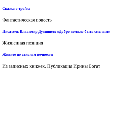
Сказка о тройке
Фантастическая повесть
Писатель Владимир Дудинцев: «Добро должно быть смелым»
Жизненная позиция
Живите по законам вечности
Из записных книжек. Публикация Ирины Богат