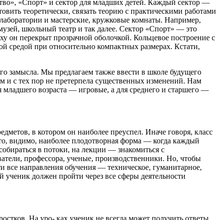
ство», «Спорт» и сектор для младших детей. Каждый сектор —
ить теоретически, связать теорию с практическими работами
, лаборатории и мастерские, кружковые комнаты. Например,
музей, школьный театр и так далее. Сектор «Спорт» — это
ху он перекрыт прозрачной оболочкой. Кольцевое построение с
й средой при относительно компактных размерах. Кстати,
го замысла. Мы предлагаем также ввести в школе будущего
м и с тех пор не претерпела существенных изменений. Нам
 младшего возраста — игровые, а для среднего и старшего —
дметов, в котором он наиболее преуспел. Иначе говоря, класс
то, видимо, наиболее плодотворная форма — когда каждый
собираться в потоки, на лекции — знакомиться с
ватели, профессора, ученые, производственники. Но, чтобы
ти все направления обучения — техническое, гуманитарное,
й ученик должен пройти через все сферы деятельности
остков. На уро- ках ученик не всегда может получить ответы