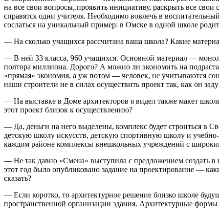
на все свои вопросы,.проявить инициативу, раскрыть все свои
справятся одни учителя. Необходимо вовлечь в воспитательный
сослаться на уникальный пример: в Омске в одной школе родит
— На сколько учащихся рассчитана ваша школа? Какие матери
— В ней 33 класса, 960 учащихся. Основной материал — моноли
полтора миллиона. Дорого? А можно ли экономить на подрастаю
«прямая» экономия, а уж потом — человек, не учитываются соц
наши строители не в силах осуществить проект так, как он зад
— На выставке в Доме архитекторов я видел также макет школь
этот проект близок к осуществлению?
— Да, деньги на него выделены, комплекс будет строиться в С
детскую школу искусств, детскую спортивную школу и учебно-
каждом районе комплексы внешкольных учреждений с широким
— Не так давно «Смена» выступила с предложением создать в
этот год было опубликовано задание на проектирование — как
сказать?
— Если коротко, то архитектурное решение близко школе буду
пространственной организации здания. Архитектурные формы п