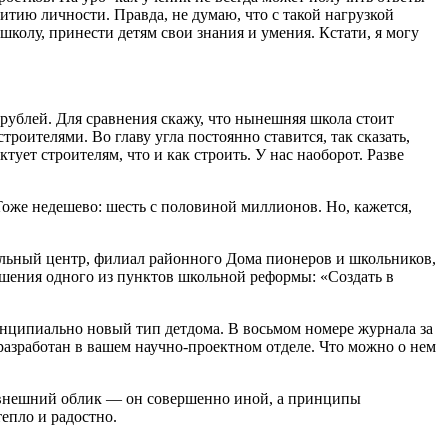
итию личности. Правда, не думаю, что с такой нагрузкой
колу, принести детям свои знания и умения. Кстати, я могу
рублей. Для сравнения скажу, что нынешняя школа стоит
оителями. Во главу угла постоянно ставится, так сказать,
ует строителям, что и как строить. У нас наоборот. Разве
Тоже недешево: шесть с половиной миллионов. Но, кажется,
кольный центр, филиал районного Дома пионеров и школьников,
ешения одного из пунктов школьной реформы: «Создать в
нципиально новый тип детдома. В восьмом номере журнала за
разработан в вашем научно-проектном отделе. Что можно о нем
е внешний облик — он совершенно иной, а принципы
епло и радостно.