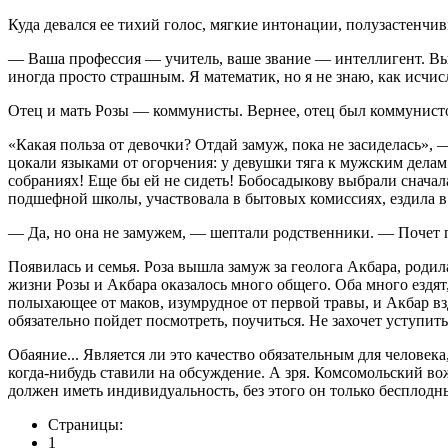
Куда девался ее тихий голос, мягкие интонации, полузастенчи
— Ваша профессия — учитель, ваше звание — интеллигент. Вы д
иногда просто страшным. Я математик, но я не знаю, как исчис
Отец и мать Розы — коммунисты. Вернее, отец был коммунистом
«Какая польза от девочки? Отдай замуж, пока не засиделась»,
цокали языками от огорчения: у девушки тяга к мужским делам 
собраниях! Еще бы ей не сидеть! Бобосадыкову выбрали сначал
подшефной школы, участвовала в бытовых комиссиях, ездила в 
— Да, но она не замужем, — шептали родственники. — Почет п
Появилась и семья. Роза вышла замуж за геолога Акбара, роди
жизни Розы и Акбара оказалось много общего. Оба много ездят, 
полыхающее от маков, изумрудное от первой травы, и Акбар вз
обязательно пойдет посмотреть, поучиться. Не захочет уступ
Обаяние... Является ли это качество обязательным для челове
когда-нибудь ставили на обсуждение. А зря. Комсомольский во
должен иметь индивидуальность, без этого он только бесплод
Страницы:
1