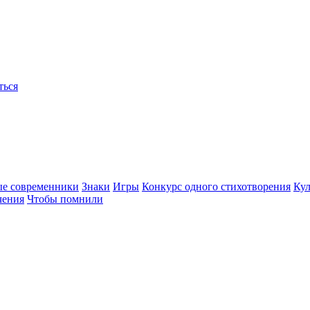
ться
ые современники
Знаки
Игры
Конкурс одного стихотворения
Кул
чения
Чтобы помнили