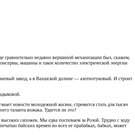
где сравнительно недавно вершиной механизации был, скажем,
консервы, машины и такое количество электрической энергии
ниевый завод, а в Вахшской долине — азотнотуковый. И строит
садыковой.
узнает новости молодежной жизни, стремится стать для тысяч
го таланта вожака. Удается ли это?
 высоких сапожек. Мы едва поспеваем за Розой. Трудно с ходу
печатью байских времен во всех ее прабабках, бабках, может