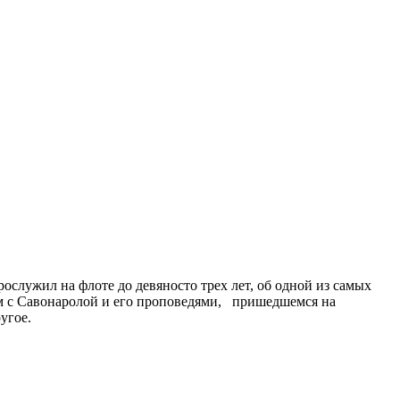
служил на флоте до девяносто трех лет, об одной из самых
ом с Савонаролой и его проповедями, пришедшемся на
угое.