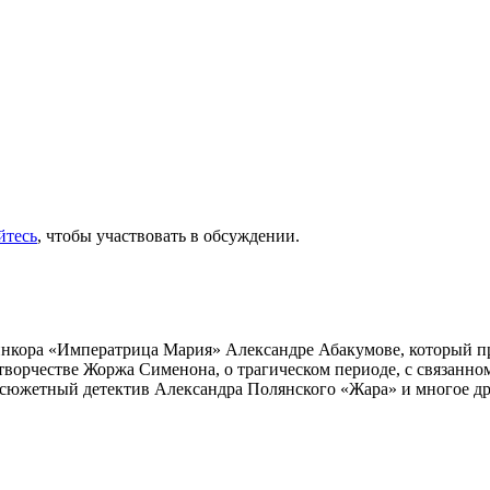
йтесь
, чтобы участвовать в обсуждении.
инкора «Императрица Мария» Александре Абакумове, который про
 творчестве Жоржа Сименона, о трагическом периоде, с связанн
осюжетный детектив Александра Полянского «Жара» и многое др