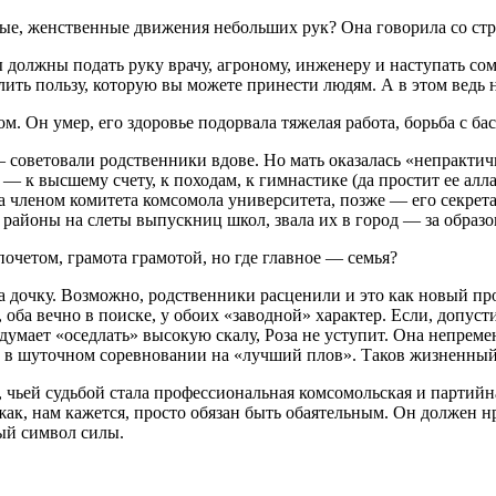
вые, женственные движения небольших рук? Она говорила со стр
олжны подать руку врачу, агроному, инженеру и наступать сомк
лить пользу, которую вы можете принести людям. А в этом ведь 
. Он умер, его здоровье подорвала тяжелая работа, борьба с б
 — советовали родственники вдове. Но мать оказалась «непракти
— к высшему счету, к походам, к гимнастике (да простит ее аллах
а членом комитета комсомола университета, позже — его секрет
районы на слеты выпускниц школ, звала их в город — за образов
очетом, грамота грамотой, но где главное — семья?
ла дочку. Возможно, родственники расценили и это как новый п
оба вечно в поиске, у обоих «заводной» характер. Если, допусти
думает «оседлать» высокую скалу, Роза не уступит. Она непреме
ить в шуточном соревновании на «лучший плов». Таков жизненный
ка, чьей судьбой стала профессиональная комсомольская и парти
жак, нам кажется, просто обязан быть обаятельным. Он должен 
ный символ силы.