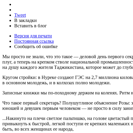
Tweet
В закладки
Вставить в блог
Версия для печати
Постоянная ссылка
Сообщить об ошибке
Мы просто не знали, что это такое — деловой день первого се
плуг, а теперь на крепком стволе национальной промышленнос
на душу каждого жителя Таджикистана, которое может до глуби
Кругом стройки: в Нуреке создают ГЭС на 2,7 миллиона килов
в основном молодежь, и в колхозах полно молодежи.
Записные книжки мы по-походному держим на коленях. Ритм на
Что такое первый секретарь? Полушутливое объяснение Розы: э
юношей и девушек первым человеком — не просто в силу занима
...Накинуто на плечи светлое пальтишко, на голове цветастый
привыкнуть к быстрой, легкой поступи ее крепких маленьких но
быть, во всех женщинах ее народа,