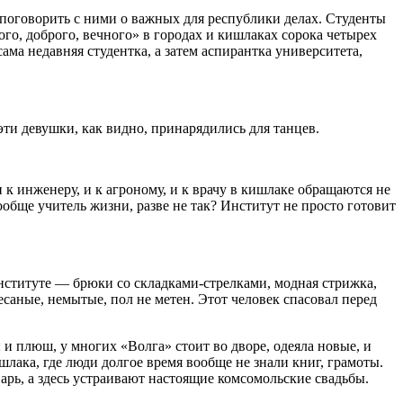
 поговорить с ними о важных для республики делах. Студенты
ого, доброго, вечного» в городах и кишлаках сорока четырех
ма недавняя студентка, а затем аспирантка университета,
эти девушки, как видно, принарядились для танцев.
и к инженеру, и к агроному, и к врачу в кишлаке обращаются не
обще учитель жизни, разве не так? Институт не просто готовит
институте — брюки со складками-стрелками, модная стрижка,
чесаные, немытые, пол не метен. Этот человек спасовал перед
 и плюш, у многих «Волга» стоит во дворе, одеяла новые, и
ишлака, где люди долгое время вообще не знали книг, грамоты.
тварь, а здесь устраивают настоящие комсомольские свадьбы.