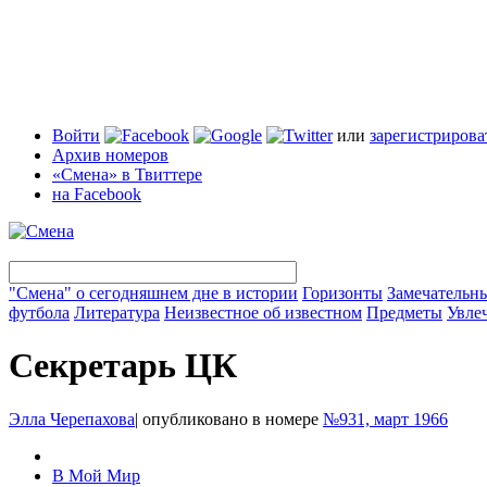
Войти
или
зарегистрирова
Архив номеров
«Смена» в Твиттере
на Facebook
"Смена" о сегодняшнем дне в истории
Горизонты
Замечательн
футбола
Литература
Неизвестное об известном
Предметы
Увле
Секретарь ЦК
Элла Черепахова
|
опубликовано в номере
№931, март 1966
В Мой Мир