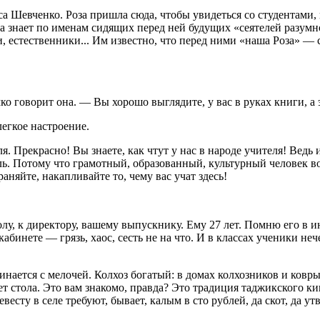
а Шевченко. Роза пришла сюда, чтобы увидеться со студентами,
на знает по именам сидящих перед ней будущих «сеятелей разумн
 естественники... Им известно, что перед ними «наша Роза» — са
ко говорит она. — Вы хорошо выглядите, у вас в руках книги, а 
егкое настроение.
. Прекрасно! Вы знаете, как чтут у нас в народе учителя! Ведь 
ль. Потому что грамотный, образованный, культурный человек во
аняйте, накапливайте то, чему вас учат здесь!
олу, к директору, вашему выпускнику. Ему 27 лет. Помню его в 
абинете — грязь, хаос, сесть не на что. И в классах ученики не
нается с мелочей. Колхоз богатый: в домах колхозников и ковры
нет стола. Это вам знакомо, правда? Это традиция таджикского к
весту в селе требуют, бывает, калым в сто рублей, да скот, да у