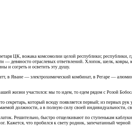
кретаря ЦК, вожака комсомолии целой республики; республики, 
ти — девяносто отраслевых ответвлений. Хлопок, шелк, ковры, 
ны и согреть и осветить эту душу.
атт, в Яване — электрохимический комбинат, в Регаре — алюми
шей жизни участился: мы то идем, то едем рядом с Розой Бобо
то секретарь, который всюду появляется первый; из первых рук 
емой должности, а в полную силу своей индивидуальности, свое
 платок. Решительно, быстро отщелкивают по ступенькам каблуки
г. Кажется, что пробился к свету родник, запечатанный черной 