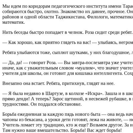
Мы идем по коридорам педагогического института имени Тарас
собираются быстро, охотно. Знакомство их давнее, прочное. О
районов и одной области Таджикистана, Филологи, математики,
математик.
Нить беседы быстро попадает в челнок. Роза сидит среди ребят.
— Как хорошо, как приятно глядеть на вас! — улыбаясь, негром
Ребята улыбаются тоже, сыплют шутками, у них благодушное, л
— Да, да! — говорит Роза. — Вы завтра-послезавтра уже учителя
иначе, как с уважительным словом «муалим», что значит учите
учителя для школы, он готовит для кишлака интеллигента. Сохр
Внезапно она встает. Ребята, притихнув, глядят на нее.
— Я была недавно в Шартузе, в колхозе «Искра». Зашла и в шк
прямо денди! А теперь? Зарос щетиной, в несвежей рубашке, в к
трудностями. Он поддался обстановке.
Борьба ежедневная за каждую пядь нового быта — она ведь начи
чапоны из бекасана, а уроки дети готовят, лежа на животе, — 
Учитель ломает эту традицию, кто ж еще? Возьмем другое. За не
Там нужно ваше вмешательство. Борьба! Вас ждет борьба!