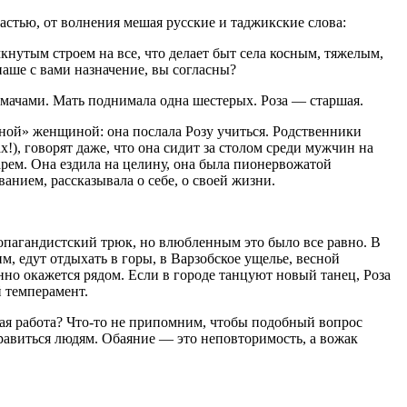
астью, от волнения мешая русские и таджикские слова:
нутым строем на все, что делает быт села косным, тяжелым,
наше с вами назначение, вы согласны?
асмачами. Мать поднимала одна шестерых. Роза — старшая.
чной» женщиной: она послала Розу учиться. Родственники
!), говорят даже, что она сидит за столом среди мужчин на
арем. Она ездила на целину, она была пионервожатой
анием, рассказывала о себе, о своей жизни.
ропагандистский трюк, но влюбленным это было все равно. В
м, едут отдыхать в горы, в Варзобское ущелье, весной
нно окажется рядом. Если в городе танцуют новый танец, Роза
 темперамент.
йная работа? Что-то не припомним, чтобы подобный вопрос
нравиться людям. Обаяние — это неповторимость, а вожак