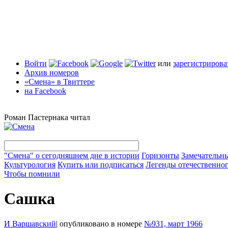
Войти
или
зарегистрирова
Архив номеров
«Смена» в Твиттере
на Facebook
Роман Пастернака читал
"Смена" о сегодняшнем дне в истории
Горизонты
Замечательн
Культурология
Купить или подписаться
Легенды отечественног
Чтобы помнили
Сашка
И Варшавский
|
опубликовано в номере
№931, март 1966