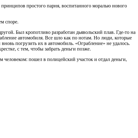
ых принципов простого парня, воспитанного моралью нового
ем споре.
другой. Был кропотливо разработан дьявольский плав. Где-то на
бление автомобиля. Все шло как по нотам. Но люди, которые
вновь погрузить их в автомобиль. «Ограбление» не удалось.
естке, с тем, чтобы забрать деньги позже.
м человеком: пошел в полицейский участок и отдал деньги,