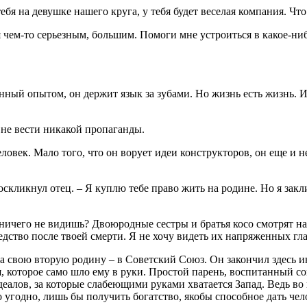
ебя на девушке нашего круга, у тебя будет веселая компания. Что
ся чем-то серьезным, большим. Помоги мне устроиться в какое-ни
ный опытом, он держит язык за зубами. Но жизнь есть жизнь. И
о не вести никакой пропаганды.
ловек. Мало того, что он ворует идеи конструкторов, он еще и н
оскликнул отец. – Я куплю тебе право жить на родине. Но я закл
ы ничего не видишь? Двоюродные сестры и братья косо смотрят на 
ледство после твоей смерти. Я не хочу видеть их напряженных гл
а свою вторую родину – в Советский Союз. Он закончил здесь и
я, которое само шло ему в руки. Простой парень, воспитанный 
деалов, за которые слабеющими руками хватается Запад. Ведь во
 угодно, лишь бы получить богатство, якобы способное дать чело