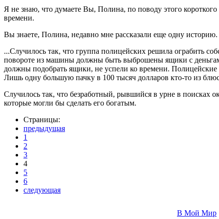
Я не знаю, что думаете Вы, Полина, по поводу этого коротког
времени.
Вы знаете, Полина, недавно мне рассказали еще одну историю.
...Случилось так, что группа полицейских решила ограбить соб
повороте из машины должны быть выброшены ящики с деньгами,
должны подобрать ящики, не успели ко времени. Полицейские 
Лишь одну большую пачку в 100 тысяч долларов кто-то из блюст
Случилось так, что безработный, рывшийся в урне в поисках о
которые могли бы сделать его богатым.
Страницы:
предыдущая
1
2
3
4
5
6
следующая
В Мой Мир