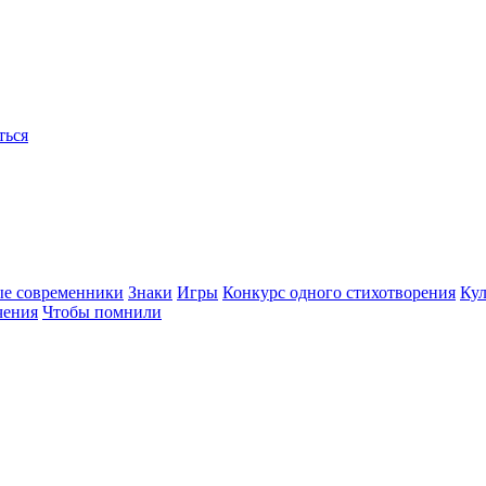
ться
ые современники
Знаки
Игры
Конкурс одного стихотворения
Кул
чения
Чтобы помнили