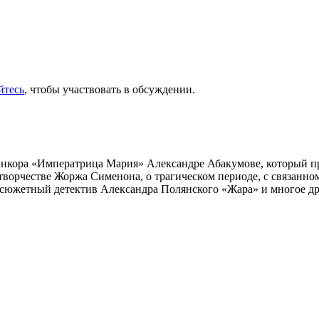
йтесь
, чтобы участвовать в обсуждении.
инкора «Императрица Мария» Александре Абакумове, который про
 творчестве Жоржа Сименона, о трагическом периоде, с связанн
осюжетный детектив Александра Полянского «Жара» и многое др