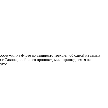
служил на флоте до девяносто трех лет, об одной из самых
ом с Савонаролой и его проповедями, пришедшемся на
угое.