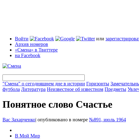
Войти
или
зарегистрирова
Архив номеров
«Смена» в Твиттере
на Facebook
"Смена" о сегодняшнем дне в истории
Горизонты
Замечательн
футбола
Литература
Неизвестное об известном
Предметы
Увле
Понятное слово Счастье
Вас Захарченко
|
опубликовано в номере
№891, июль 1964
В Мой Мир