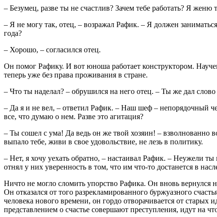
– Безумец, разве ты не счастлив? Зачем тебе работать? Я женю т
– Я не могу так, отец, – возражал Рафик. – Я должен занимать
года?
– Хорошо, – согласился отец.
Он помог Рафику. И вот юноша работает конструктором. Научен
теперь уже без права проживания в стране.
– Что ты наделал? – обрушился на него отец. – Ты же дал слов
– Да я и не вел, – ответил Рафик. – Наш шеф – непорядочный че
все, что думаю о нем. Разве это агитация?
– Ты сошел с ума! Да ведь он же твой хозяин! – взволнованно в
выпало тебе, живи в свое удовольствие, не лезь в политику.
– Нет, я хочу уехать обратно, – настаивал Рафик. – Неужели т
отнял у них уверенность в том, что им что-то достанется в нас
Ничто не могло сломить упорство Рафика. Он вновь вернулся н
Он отказался от того разрекламированного буржуазного счасть
человека нового времени, он гордо отворачивается от старых и
представлением о счастье совершают преступления, идут на что