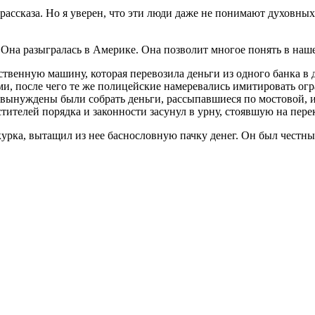
о рассказа. Но я уверен, что эти люди даже не понимают духовн
 Она разыгралась в Америке. Она позволит многое понять в наш
ственную машину, которая перевозила деньги из одного банка в 
 после чего те же полицейские намеревались имитировать огра
вынуждены были собрать деньги, рассыпавшиеся по мостовой, и 
ителей порядка и законности засунул в урну, стоявшую на перекр
курка, вытащил из нее баснословную пачку денег. Он был честны