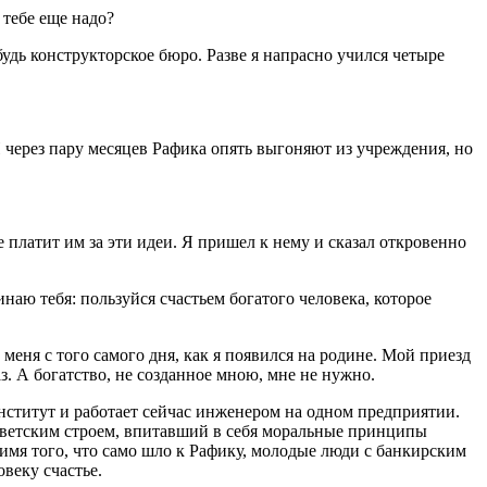
 тебе еще надо?
будь конструкторское бюро. Разве я напрасно учился четыре
 через пару месяцев Рафика опять выгоняют из учреждения, но
е платит им за эти идеи. Я пришел к нему и сказал откровенно
инаю тебя: пользуйся счастьем богатого человека, которое
меня с того самого дня, как я появился на родине. Мой приезд
аз. А богатство, не созданное мною, мне не нужно.
нститут и работает сейчас инженером на одном предприятии.
советским строем, впитавший в себя моральные принципы
 имя того, что само шло к Рафику, молодые люди с банкирским
веку счастье.