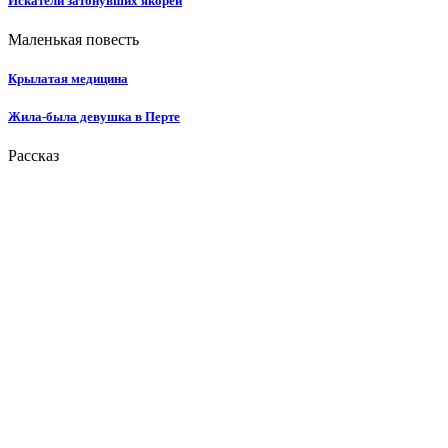
Искатели затонувших якорей
Маленькая повесть
Крылатая медицина
Жила-была девушка в Перте
Рассказ