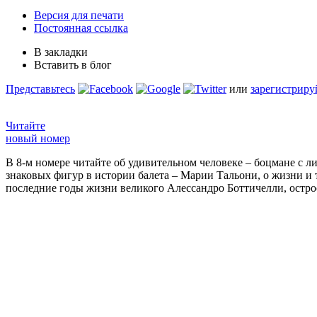
Версия для печати
Постоянная ссылка
В закладки
Вставить в блог
Представьтесь
или
зарегистриру
Читайте
новый номер
В 8-м номере читайте об удивительном человеке – боцмане с л
знаковых фигур в истории балета – Марии Тальони, о жизни и
последние годы жизни великого Алессандро Боттичелли, остр