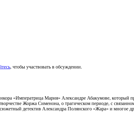
йтесь
, чтобы участвовать в обсуждении.
инкора «Императрица Мария» Александре Абакумове, который про
 творчестве Жоржа Сименона, о трагическом периоде, с связанн
осюжетный детектив Александра Полянского «Жара» и многое др