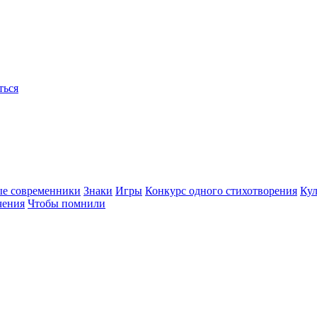
ться
ые современники
Знаки
Игры
Конкурс одного стихотворения
Кул
чения
Чтобы помнили