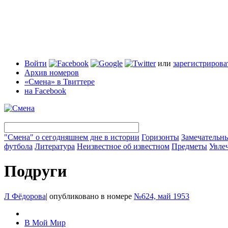
Войти
или
зарегистрирова
Архив номеров
«Смена» в Твиттере
на Facebook
"Смена" о сегодняшнем дне в истории
Горизонты
Замечательн
футбола
Литература
Неизвестное об известном
Предметы
Увле
Подруги
Л Фёдорова
|
опубликовано в номере
№624, май 1953
В Мой Мир