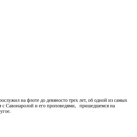
служил на флоте до девяносто трех лет, об одной из самых
ом с Савонаролой и его проповедями, пришедшемся на
угое.