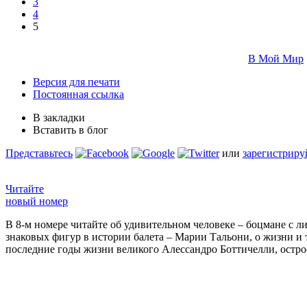
3
4
5
В Мой Мир
Версия для печати
Постоянная ссылка
В закладки
Вставить в блог
Представьтесь
или
зарегистриру
Читайте
новый номер
В 8-м номере читайте об удивительном человеке – боцмане с л
знаковых фигур в истории балета – Марии Тальони, о жизни и
последние годы жизни великого Алессандро Боттичелли, остр