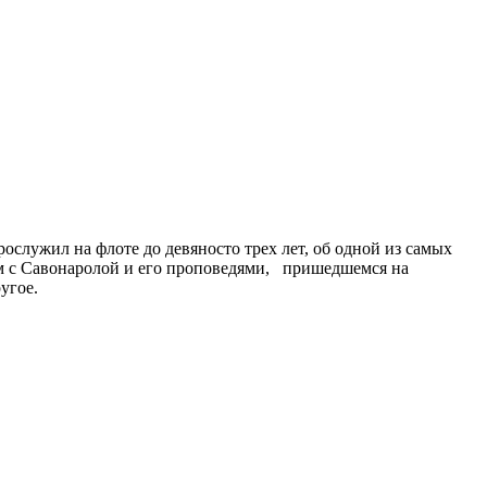
служил на флоте до девяносто трех лет, об одной из самых
ом с Савонаролой и его проповедями, пришедшемся на
угое.