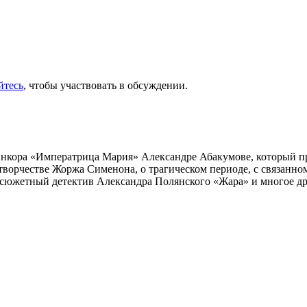
йтесь
, чтобы участвовать в обсуждении.
инкора «Императрица Мария» Александре Абакумове, который про
 творчестве Жоржа Сименона, о трагическом периоде, с связанн
осюжетный детектив Александра Полянского «Жара» и многое др