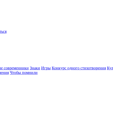
ться
ые современники
Знаки
Игры
Конкурс одного стихотворения
Кул
чения
Чтобы помнили