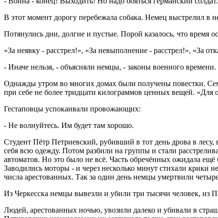
- Война - конец! Выходить! Но надо бояться германский солдат
В этот момент дорогу перебежала собака. Немец выстрелил в не
Потянулись дни, долгие и пустые. Порой казалось, что время 
«За неявку - расстрел!», «За невыполнение - расстрел!», «За о
- Иначе нельзя, - объясняли немцы, - законы военного времени. 
Однажды утром во многих домах были получены повестки. Сем
при себе не более тридцати килограммов ценных вещей. «Для о
Гестаповцы успокаивали провожающих:
- Не волнуйтесь. Им будет там хорошо.
Студент Пётр Петриевский, рубивший в тот день дрова в лесу, 
себя всю одежду. Потом разбили на группы и стали расстрелив
автоматов. Но это было не всё. Часть обречённых ожидала ещё
Заводились моторы - и через несколько минут стихали крики н
числа арестованных. Так за один день немцы умертвили четыр
Из Черкесска немцы вывезли и убили три тысячи человек, из Пят
Людей, арестованных ночью, увозили далеко и убивали в стра