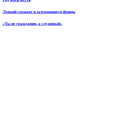
Ловкий сержант и зазевавшиеся фрицы
«Ты не гражданин, а служивый»