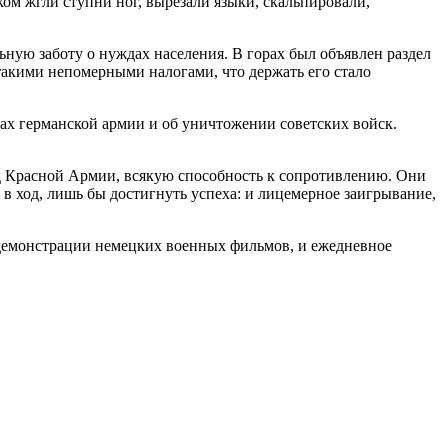
ом жгли ступни ног, вырезали языки, скальпировали,
ьную заботу о нуждах населения. В горах был объявлен раздел
н такими непомерными налогами, что держать его стало
едах германской армии и об уничтожении советских войск.
од Красной Армии, всякую способность к сопротивлению. Они
в ход, лишь бы достигнуть успеха: и лицемерное заигрывание,
демонстрации немецких военных фильмов, и ежедневное