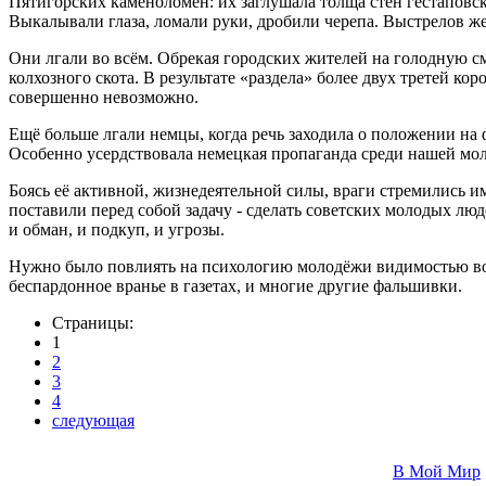
Пятигорских каменоломен: их заглушала толща стен гестаповс
Выкалывали глаза, ломали руки, дробили черепа. Выстрелов ж
Они лгали во всём. Обрекая городских жителей на голодную см
колхозного скота. В результате «раздела» более двух третей ко
совершенно невозможно.
Ещё больше лгали немцы, когда речь заходила о положении на 
Особенно усердствовала немецкая пропаганда среди нашей мо
Боясь её активной, жизнедеятельной силы, враги стремились 
поставили перед собой задачу - сделать советских молодых лю
и обман, и подкуп, и угрозы.
Нужно было повлиять на психологию молодёжи видимостью вое
беспардонное вранье в газетах, и многие другие фальшивки.
Страницы:
1
2
3
4
следующая
В Мой Мир