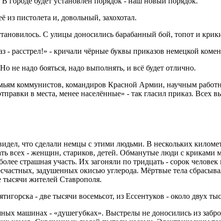
. В городе будет установлен порядок - наш новый порядок.
ё из пистолета и, довольный, захохотал.
остановилось. С улицы доносились барабанный бой, топот и кри
тказ - расстрел!» - кричали чёрные буквы приказов немецкой коме
Но не надо бояться, надо выполнять, и всё будет отлично.
ьям коммунистов, командиров Красной Армии, научным работник
тправки в места, менее населённые» - так гласил приказ. Всех 
видел, что сделали немцы с этими людьми. В нескольких километ
ать всех - женщин, стариков, детей. Обманутые люди с криками 
 более страшная участь. Их загоняли по тридцать - сорок челов
есчастных, задушенных окисью углерода. Мёртвые тела сбрасыва
е тысячи жителей Ставрополя.
игорска - две тысячи восемьсот, из Ессентуков - около двух тыс
шных машинах - «душегубках». Выстрелы не доносились из забро