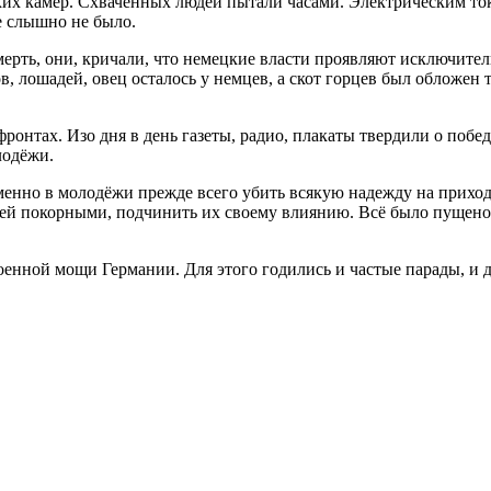
ких камер. Схваченных людей пытали часами. Электрическим ток
е слышно не было.
ерть, они, кричали, что немецкие власти проявляют исключител
ров, лошадей, овец осталось у немцев, а скот горцев был обложе
фронтах. Изо дня в день газеты, радио, плакаты твердили о поб
лодёжи.
именно в молодёжи прежде всего убить всякую надежду на прих
дей покорными, подчинить их своему влиянию. Всё было пущено 
нной мощи Германии. Для этого годились и частые парады, и 