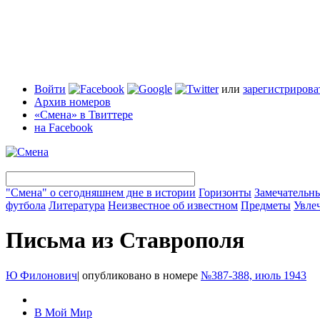
Войти
или
зарегистрирова
Архив номеров
«Смена» в Твиттере
на Facebook
"Смена" о сегодняшнем дне в истории
Горизонты
Замечательн
футбола
Литература
Неизвестное об известном
Предметы
Увле
Письма из Ставрополя
Ю Филонович
|
опубликовано в номере
№387-388, июль 1943
В Мой Мир