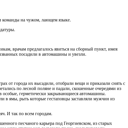
ки команды на чужом, лающем языке.
ндатуры.
ам, врачам предлагалось явиться на сборный пункт, имея
вызванных посадили в автомашины и увезли.
рах от города их высадили, отобрали вещи и приказали снять с
метались по лесной поляне и падали, скошенные очередями из
ек в особые, герметически закрывающиеся автомашины.
ли в ямы, рыть которые гестаповцы заставляли мужчин из
яч. И так по всем городам.
шенного песчаного карьера под Георгиевском, из старых