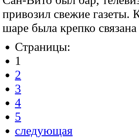
привозил свежие газеты. 
шаре была крепко связан
Страницы:
1
2
3
4
5
следующая