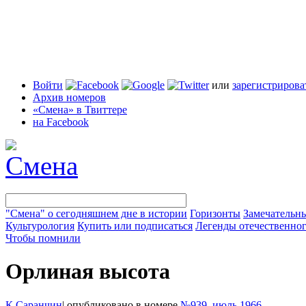
Войти
или
зарегистрирова
Архив номеров
«Смена» в Твиттере
на Facebook
"Смена" о сегодняшнем дне в истории
Горизонты
Замечательн
Культурология
Купить или подписаться
Легенды отечественног
Чтобы помнили
Орлиная высота
К Саранчин
|
опубликовано в номере
№939, июль 1966