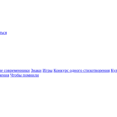
ться
ые современники
Знаки
Игры
Конкурс одного стихотворения
Кул
чения
Чтобы помнили