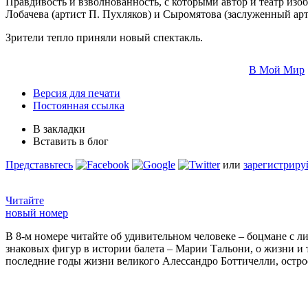
Правдивость и взволнованность, с которыми автор и театр из
Лобачева (артист П. Пухляков) и Сыромятова (заслуженный арти
Зрители тепло приняли новый спектакль.
В Мой Мир
Версия для печати
Постоянная ссылка
В закладки
Вставить в блог
Представьтесь
или
зарегистриру
Читайте
новый номер
В 8-м номере читайте об удивительном человеке – боцмане с л
знаковых фигур в истории балета – Марии Тальони, о жизни и
последние годы жизни великого Алессандро Боттичелли, остр