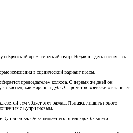
у и Брянский драматический театр. Недавно здесь состоялась
торые изменения в сценический вариант пьесы.
збирается председателем колхоза. С первых же дней он
 «закоснел, как мореный дуб». Сыромятов всячески отстаивает
клеветой усугубляет этот разлад. Пытаясь лишить нового
тношениях с Куприяновым.
е Куприянова. Он защищает его от нападок бывшего