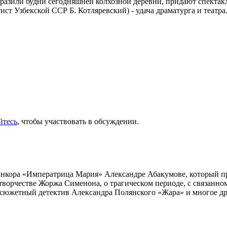
образили будни сегодняшней колхозной деревни, придают спекта
ст Узбекской ССР Б. Котляревский) - удача драматурга и театра
йтесь
, чтобы участвовать в обсуждении.
инкора «Императрица Мария» Александре Абакумове, который про
 творчестве Жоржа Сименона, о трагическом периоде, с связанн
осюжетный детектив Александра Полянского «Жара» и многое др