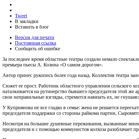
Tweet
В закладки
Вставить в блог
Версия для печати
Постоянная ссылка
Сообщить об ошибке
За последнее время областные театры создали немало спектакл
премьера пьесы А. Козина «О самом дорогом».
Автор принес рукопись более года назад. Коллектив театра за
Сюжет ее прост. Работник областного управления сельского хо
наталкивается на рутинерство бывшего председателя этой же 
свои неправильные взгляды, стремится навязать их, не гнушая
У Куприянова не все гладко в семье: жена не решается переех
председателя поддержки со стороны райкома партии, Сыромято
Несмотря на большие душевные переживания, вызванные мнимо
председателя и с помощью коммунистов колхоза разоблачает п