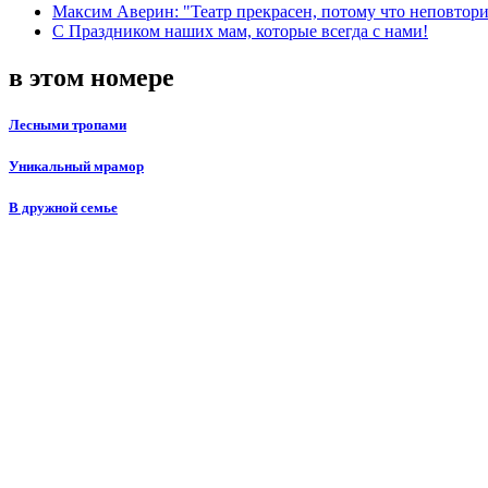
Максим Аверин: "Театр прекрасен, потому что неповтор
С Праздником наших мам, которые всегда с нами!
в этом номере
Лесными тропами
Уникальный мрамор
В дружной семье