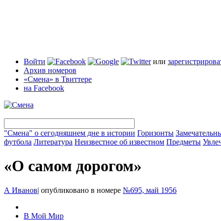
Войти
или
зарегистрирова
Архив номеров
«Смена» в Твиттере
на Facebook
"Смена" о сегодняшнем дне в истории
Горизонты
Замечательн
футбола
Литература
Неизвестное об известном
Предметы
Увле
«О самом дорогом»
А Иванов
|
опубликовано в номере
№695, май 1956
В Мой Мир