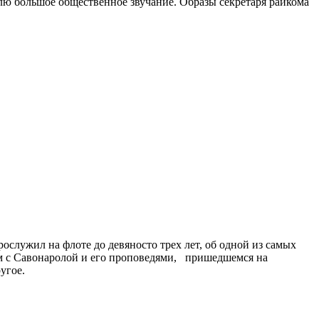
клю большое общественное звучание. Образы секретаря райкома
.
служил на флоте до девяносто трех лет, об одной из самых
ом с Савонаролой и его проповедями, пришедшемся на
угое.