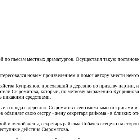
ей по пьесам местных драматургов. Осуществил такую постановк
интересовался новым произведением и помог автору внести неко
зяйства Куприянов, приехавший в деревню по призыву партии, и
артели Сыромятова, который, по меткому выражению Куприянова,
сь никакими средствами.
ать из города в деревню. Сыромятов всевозможными интригами и 
в обвиняет свою сестру - жену секретаря райкома - в близких о
й изменой жены, секретарь райкома Лобачев всецело на сторон
реступные действия Сыромятова.