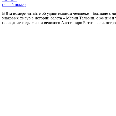
новый номер
В 8-м номере читайте об удивительном человеке – боцмане с л
знаковых фигур в истории балета – Марии Тальони, о жизни и
последние годы жизни великого Алессандро Боттичелли, остр