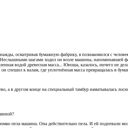
 однажды, осматривая бумажную фабрику, я познакомился с челове
. Неслышными шагами ходил он возле машины, напоминавшей фа
ая водой древесная масса... Юноша, казалось, ничего не делал, 
 он спешил к валам, где уплотнённая масса превращалась в бумаг
ево, а в другом конце на специальный тамбур наматывалась лосн
ашиной?
 громко пела машина. Она действительно пела. И ей подпевали м