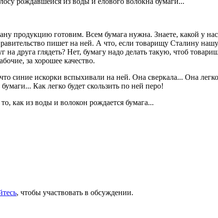
лосу рождавшейся из воды и елового волокна бумаги...
трану продукцию готовим. Всем бумага нужна. Знаете, какой у на
равительство пишет на ней. А что, если товарищу Сталину нашу 
уг на друга глядеть? Нет, бумагу надо делать такую, чтоб товар
абочие, за хорошее качество.
 что синие искорки вспыхивали на ней. Она сверкала... Она лег
 бумаги... Как легко будет скользить по ней перо!
то, как из воды и волокон рождается бумага...
йтесь
, чтобы участвовать в обсуждении.