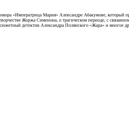
инкора «Императрица Мария» Александре Абакумове, который про
 творчестве Жоржа Сименона, о трагическом периоде, с связанн
осюжетный детектив Александра Полянского «Жара» и многое др