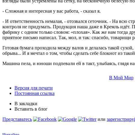
взгляды были устремлены на сетку, на бесконечную белесую по
- Сложная и интересная у вас работа, - сказал я.
- И ответственность немалая, - отозвался сеточник. - На всю с
контроля не придумать. Продукция наша даже в Кремль идёт. П
фабрику с одним только словом: «плохая». Как же нам тогда др
приятное письмо написал. Так, мол, и так: спасибо, товарищи р
Готовая бумага проходила между валов и делалась такой сухой,
обрыва... И я мечтал о том, чтобы сделать себе блокнот из такой
Машина пела, и юноши подпевали ей в такт, улыбаясь, глядя на 
В Мой Мир
Версия для печати
Постоянная ссылка
В закладки
Вставить в блог
Представьтесь
или
зарегистриру
Читайте