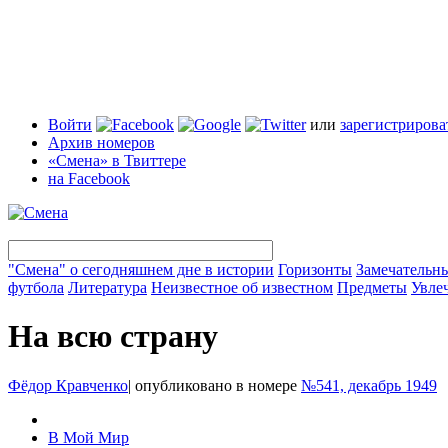
Войти
или
зарегистрирова
Архив номеров
«Смена» в Твиттере
на Facebook
"Смена" о сегодняшнем дне в истории
Горизонты
Замечательн
футбола
Литература
Неизвестное об известном
Предметы
Увле
На всю страну
Фёдор Кравченко
|
опубликовано в номере
№541, декабрь 1949
В Мой Мир