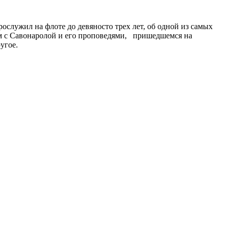
служил на флоте до девяносто трех лет, об одной из самых
ом с Савонаролой и его проповедями, пришедшемся на
угое.