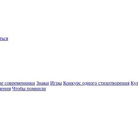
ться
ые современники
Знаки
Игры
Конкурс одного стихотворения
Кул
чения
Чтобы помнили