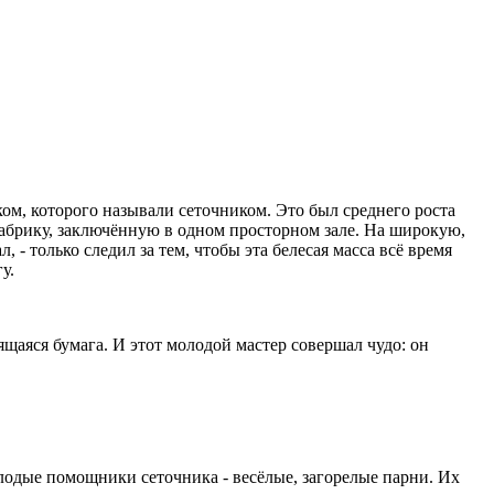
ком, которого называли сеточником. Это был среднего роста
брику, заключённую в одном просторном зале. На широкую,
- только следил за тем, чтобы эта белесая масса всё время
у.
ящаяся бумага. И этот молодой мастер совершал чудо: он
олодые помощники сеточника - весёлые, загорелые парни. Их