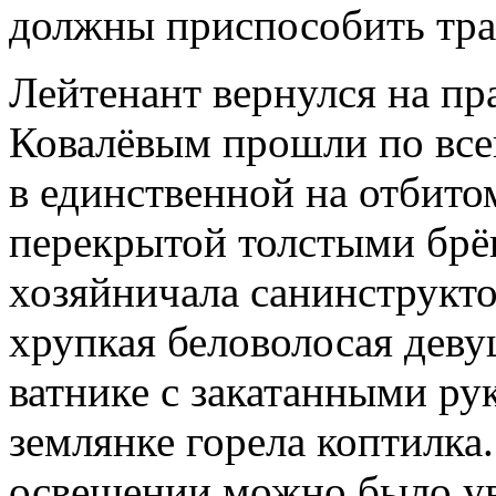
должны приспособить тра
Лейтенант вернулся на пр
Ковалёвым прошли по все
в единственной на отбитом
перекрытой толстыми брёв
хозяйничала санинструкто
хрупкая беловолосая деву
ватнике с закатанными рук
землянке горела коптилка
освещении можно было ув