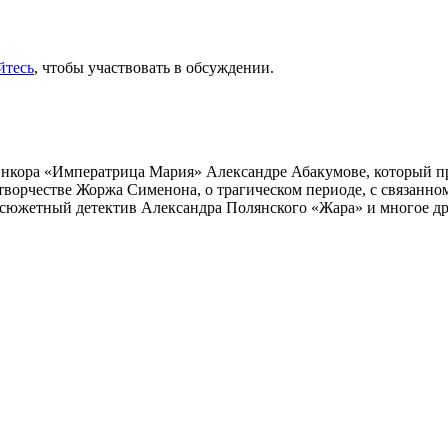
йтесь
, чтобы участвовать в обсуждении.
инкора «Императрица Мария» Александре Абакумове, который про
 творчестве Жоржа Сименона, о трагическом периоде, с связанн
осюжетный детектив Александра Полянского «Жара» и многое др