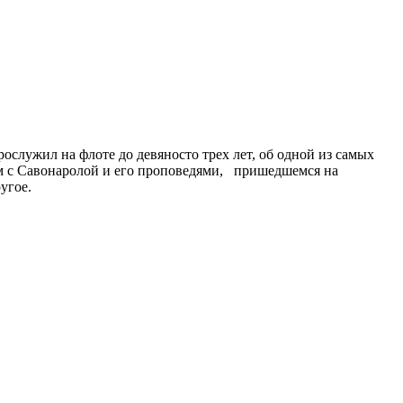
служил на флоте до девяносто трех лет, об одной из самых
ом с Савонаролой и его проповедями, пришедшемся на
угое.