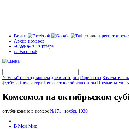
Войти
или
зарегистрирова
Архив номеров
«Смена» в Твиттере
на Facebook
"Смена" о сегодняшнем дне в истории
Горизонты
Замечательн
футбола
Литература
Неизвестное об известном
Предметы
Увле
Комсомол на октябрьском суб
опубликовано в номере
№171, ноябрь 1930
В Мой Мир