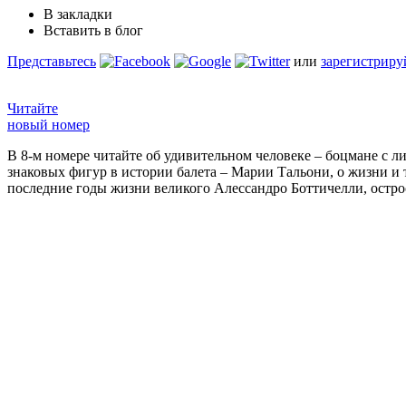
В закладки
Вставить в блог
Представьтесь
или
зарегистриру
Читайте
новый номер
В 8-м номере читайте об удивительном человеке – боцмане с л
знаковых фигур в истории балета – Марии Тальони, о жизни и
последние годы жизни великого Алессандро Боттичелли, остр