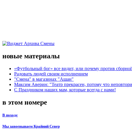
новые материалы
«Футбольный бог» все видит, или почему против сборной
Радовать людей своим исполнением
"Смена" в магазинах "Ашан"
Максим Аверин: "Театр прекрасен, потому что неповтор
С Праздником наших мам, которые всегда с нами!
в этом номере
В походе
Мы завоевываем Крайний Север