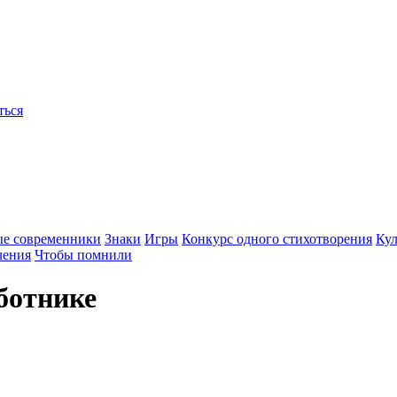
ться
ые современники
Знаки
Игры
Конкурс одного стихотворения
Кул
чения
Чтобы помнили
ботнике