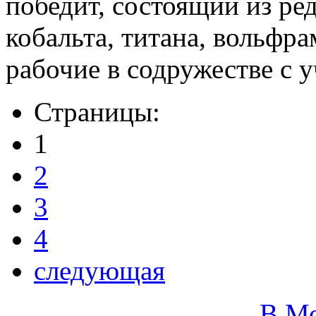
победит, состоящий из ре
кобальта, титана, вольфр
рабочие в содружестве с 
Страницы:
1
2
3
4
следующая
В М