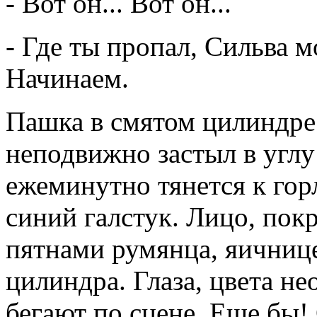
- Вот он... Вот он...
- Где ты пропал, Сильва м
Начинаем.
Пашка в смятом цилиндр
неподвижно застыл в углу
ежеминутно тянется к гор
синий галстук. Лицо, пок
пятнами румянца, яичнице
цилиндра. Глаза, цвета н
бегают по сцене. Еще бы! 