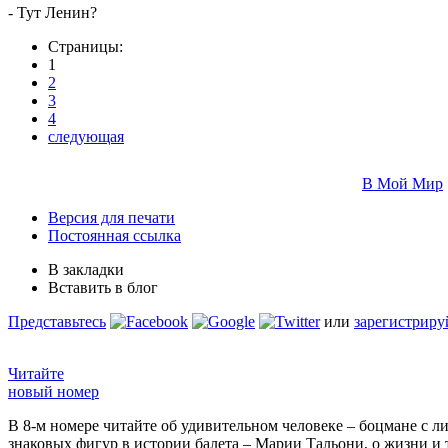
- Тут Ленин?
Страницы:
1
2
3
4
следующая
В Мой Мир
Версия для печати
Постоянная ссылка
В закладки
Вставить в блог
Представьтесь
или
зарегистриру
Читайте
новый номер
В 8-м номере читайте об удивительном человеке – боцмане с л
знаковых фигур в истории балета – Марии Тальони, о жизни и