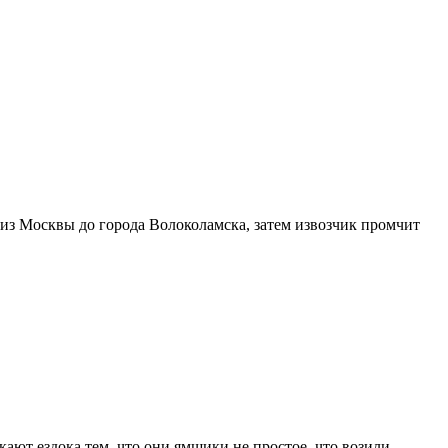
ь из Москвы до города Волоколамска, затем извозчик промчит
екают ездока тем, что они ямщики не простое, что возили