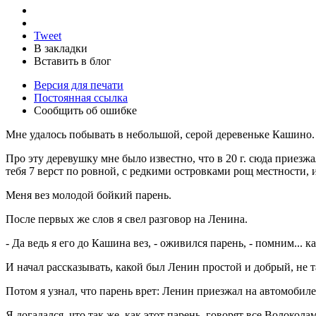
Tweet
В закладки
Вставить в блог
Версия для печати
Постоянная ссылка
Сообщить об ошибке
Мне удалось побывать в небольшой, серой деревеньке Кашино.
Про эту деревушку мне было известно, что в 20 г. сюда приез
тебя 7 верст по ровной, с редкими островками рощ местности,
Меня вез молодой бойкий парень.
После первых же слов я свел разговор на Ленина.
- Да ведь я его до Кашина вез, - оживился парень, - помним... ка
И начал рассказывать, какой был Ленин простой и добрый, не т
Потом я узнал, что парень врет: Ленин приезжал на автомобиле
Я догадался, что так же, как этот парень, говорят все Волоко