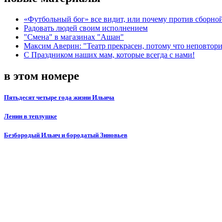
«Футбольный бог» все видит, или почему против сборной
Радовать людей своим исполнением
"Смена" в магазинах "Ашан"
Максим Аверин: "Театр прекрасен, потому что неповтор
С Праздником наших мам, которые всегда с нами!
в этом номере
Пятьдесят четыре года жизни Ильича
Ленин в теплушке
Безбородый Ильич и бородатый Зиновьев