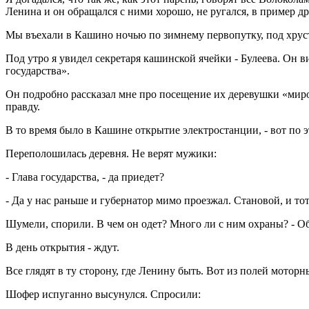
Ленина и он обращался с ними хорошо, не ругался, в пример д
Мы въехали в Кашино ночью по зимнему первопутку, под хруст
Под утро я увидел секретаря кашинской ячейки - Булеева. Он в
государства».
Он подробно рассказал мне про посещение их деревушки «миров
правду.
В то время было в Кашине открытие электростанции, - вот по э
Переполошилась деревня. Не верят мужики:
- Глава государства, - да приедет?
- Да у нас раньше и губернатор мимо проезжал. Становой, и тот
Шумели, спорили. В чем он одет? Много ли с ним охраны? - О
В день открытия - ждут.
Все глядят в ту сторону, где Ленину быть. Вот из полей мотор
Шофер испуганно высунулся. Спросили: