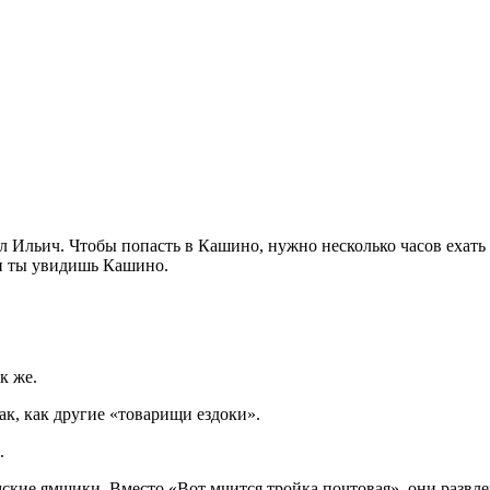
жал Ильич. Чтобы попасть в Кашино, нужно несколько часов ехат
 и ты увидишь Кашино.
к же.
ак, как другие «товарищи ездоки».
.
ламские ямщики. Вместо «Вот мчится тройка почтовая», они развл