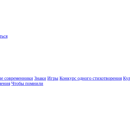
ться
ые современники
Знаки
Игры
Конкурс одного стихотворения
Кул
чения
Чтобы помнили