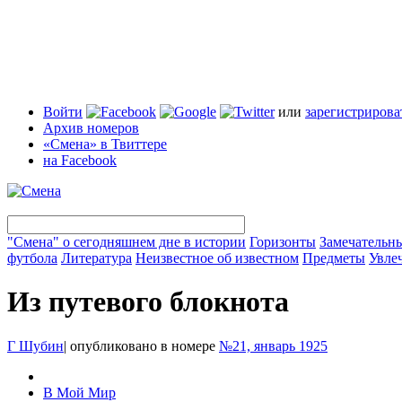
Войти
или
зарегистрирова
Архив номеров
«Смена» в Твиттере
на Facebook
"Смена" о сегодняшнем дне в истории
Горизонты
Замечательн
футбола
Литература
Неизвестное об известном
Предметы
Увле
Из путевого блокнота
Г Шубин
|
опубликовано в номере
№21, январь 1925
В Мой Мир