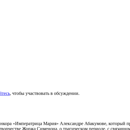
йтесь
, чтобы участвовать в обсуждении.
инкора «Императрица Мария» Александре Абакумове, который про
 творчестве Жоржа Сименона, о трагическом периоде, с связанн