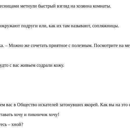
 ресницами метнули быстрый взгляд на хозяина комнаты.
но окружают подруги или, как их там называют, сопляжницы.
вка. – Можно же сочетать приятное с полезным. Посмотрите на мен
будто с вас живьем содрали кожу.
аем вас в Общество искателей затонувших якорей. Как вы на это
тавать хочу и пикничок хочу!
есь – хной?