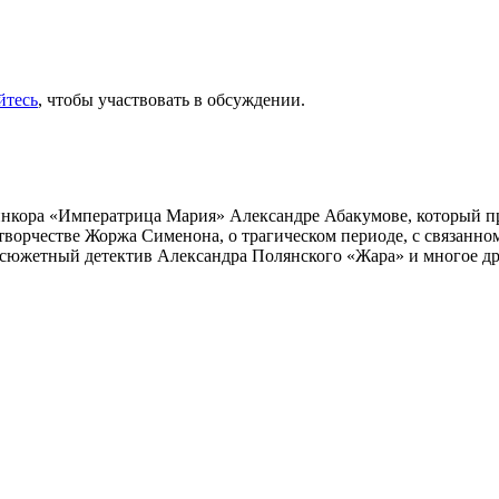
йтесь
, чтобы участвовать в обсуждении.
инкора «Императрица Мария» Александре Абакумове, который про
 творчестве Жоржа Сименона, о трагическом периоде, с связанн
осюжетный детектив Александра Полянского «Жара» и многое др