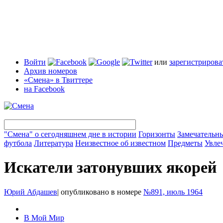
Войти
или
зарегистрирова
Архив номеров
«Смена» в Твиттере
на Facebook
"Смена" о сегодняшнем дне в истории
Горизонты
Замечательн
футбола
Литература
Неизвестное об известном
Предметы
Увле
Искатели затонувших якорей
Юрий Абдашев
|
опубликовано в номере
№891, июль 1964
В Мой Мир