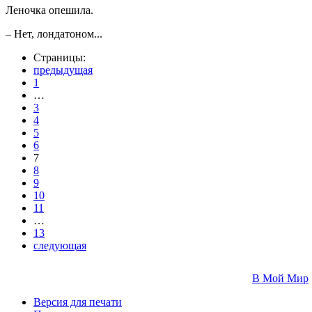
Леночка опешила.
– Нет, лондатоном...
Страницы:
предыдущая
1
…
3
4
5
6
7
8
9
10
11
…
13
следующая
В Мой Мир
Версия для печати