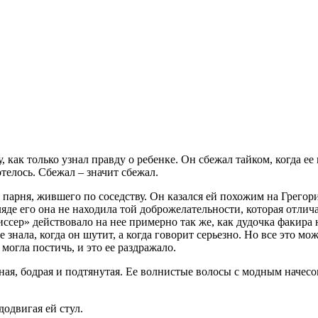
 как только узнал правду о ребенке. Он сбежал тайком, когда ее 
хотелось. Сбежал – значит сбежал.
парня, жившего по соседству. Он казался ей похожим на Грегор
ляде его она не находила той доброжелательности, которая отлич
иссер» действовало на нее примерно так же, как дудочка факира
 знала, когда он шутит, а когда говорит серьезно. Но все это м
могла постичь, и это ее раздражало.
енная, бодрая и подтянутая. Ее волнистые волосы с модным наче
додвигая ей стул.