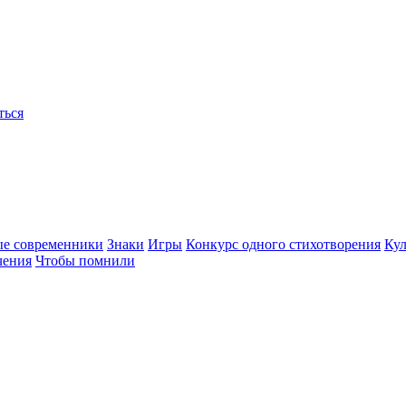
ться
ые современники
Знаки
Игры
Конкурс одного стихотворения
Кул
чения
Чтобы помнили