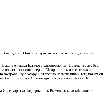
не было дома. Она регулярно получала от него деньги, но
и Пека и Алексея Баталова одновременно. Правда, Борис был
ала известных киноактеров. Ей нравились и его ленивая
 на зачарованную кобру. Вот только насмешливый тон, каким он
ожно было простить. Совсем другим оказался Славка. За
сом были коротко подстрижены. Рыжевато-медный завиток