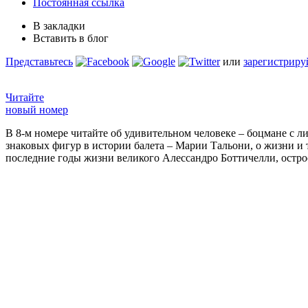
Постоянная ссылка
В закладки
Вставить в блог
Представьтесь
или
зарегистриру
Читайте
новый номер
В 8-м номере читайте об удивительном человеке – боцмане с л
знаковых фигур в истории балета – Марии Тальони, о жизни и
последние годы жизни великого Алессандро Боттичелли, остр