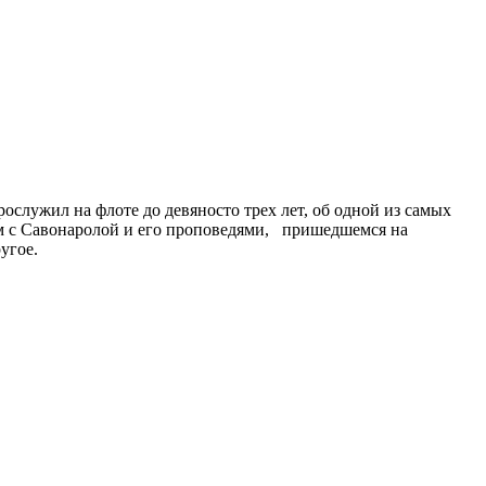
служил на флоте до девяносто трех лет, об одной из самых
ом с Савонаролой и его проповедями, пришедшемся на
угое.