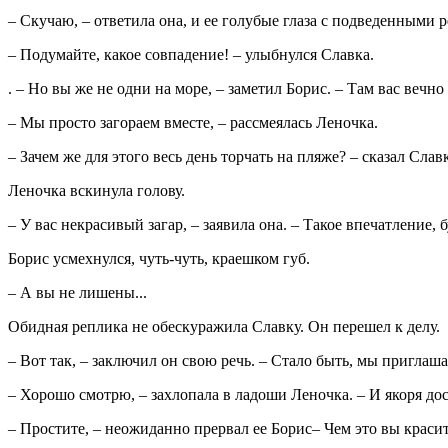
– Скучаю, – ответила она, и ее голубые глаза с подведенными
– Подумайте, какое совпадение! – улыбнулся Славка.
. – Но вы же не одни на море, – заметил Борис. – Там вас веч
– Мы просто загораем вместе, – рассмеялась Леночка.
– Зачем же для этого весь день торчать на пляже? – сказал Сла
Леночка вскинула голову.
– У вас некрасивый загар, – заявила она. – Такое впечатление, 
Борис усмехнулся, чуть-чуть, краешком губ.
– А вы не лишены...
Обидная реплика не обескуражила Славку. Он перешел к делу.
– Вот так, – заключил он свою речь. – Стало быть, мы приглаш
– Хорошо смотрю, – захлопала в ладоши Леночка. – И якоря дос
– Простите, – неожиданно прервал ее Борис– Чем это вы красит