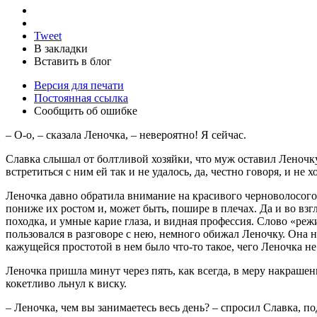
Tweet
В закладки
Вставить в блог
Версия для печати
Постоянная ссылка
Сообщить об ошибке
– О-о, – сказала Леночка, – невероятно! Я сейчас.
Славка слышал от болтливой хозяйки, что муж оставил Леночку,
встретиться с ним ей так и не удалось, да, честно говоря, и не 
Леночка давно обратила внимание на красивого черноволосого 
пониже их ростом и, может быть, пошире в плечах. Да и во взг
походка, и умные карие глаза, и видная профессия. Слово «реж
пользовался в разговоре с нею, немного обижал Леночку. Она не
кажущейся простотой в нем было что-то такое, чего Леночка не 
Леночка пришла минут через пять, как всегда, в меру накраш
кокетливо льнул к виску.
– Леночка, чем вы занимаетесь весь день? – спросил Славка, по