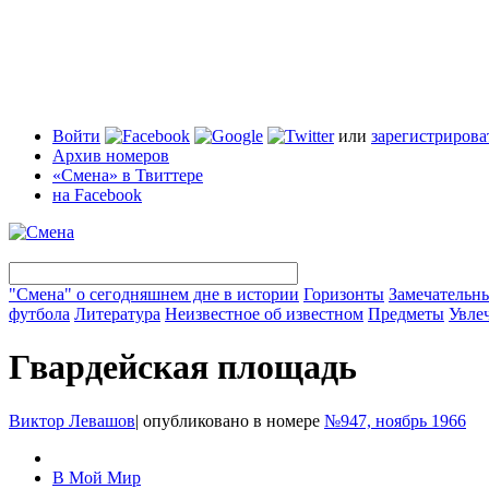
Войти
или
зарегистрирова
Архив номеров
«Смена» в Твиттере
на Facebook
"Смена" о сегодняшнем дне в истории
Горизонты
Замечательн
футбола
Литература
Неизвестное об известном
Предметы
Увле
Гвардейская площадь
Виктор Левашов
|
опубликовано в номере
№947, ноябрь 1966
В Мой Мир