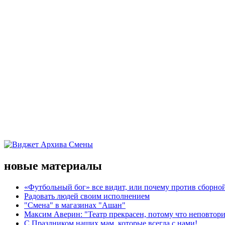
новые материалы
«Футбольный бог» все видит, или почему против сборной
Радовать людей своим исполнением
"Смена" в магазинах "Ашан"
Максим Аверин: "Театр прекрасен, потому что неповтор
С Праздником наших мам, которые всегда с нами!