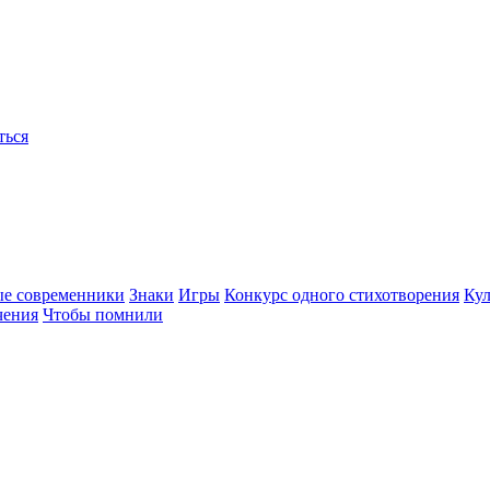
ться
ые современники
Знаки
Игры
Конкурс одного стихотворения
Кул
чения
Чтобы помнили