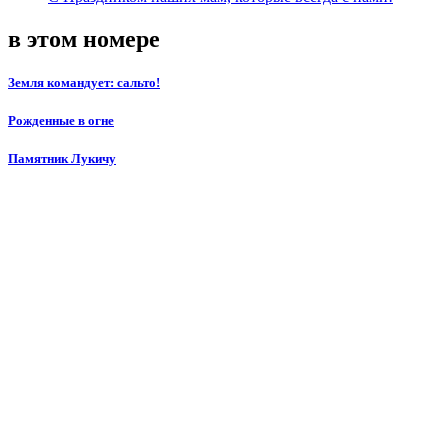
в этом номере
Земля командует: сальто!
Рожденные в огне
Памятник Лукичу