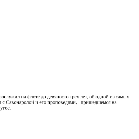
служил на флоте до девяносто трех лет, об одной из самых
ом с Савонаролой и его проповедями, пришедшемся на
угое.