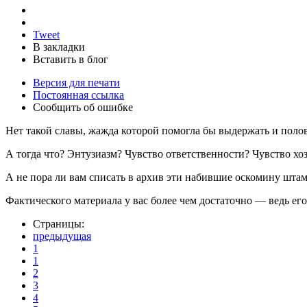
Tweet
В закладки
Вставить в блог
Версия для печати
Постоянная ссылка
Сообщить об ошибке
Нет такой славы, жажда которой помогла бы выдержать и поло
А тогда что? Энтузиазм? Чувство ответственности? Чувство х
А не пора ли вам списать в архив эти набившие оскомину шта
Фактического материала у вас более чем достаточно — ведь его 
Страницы:
предыдущая
1
1
2
3
4