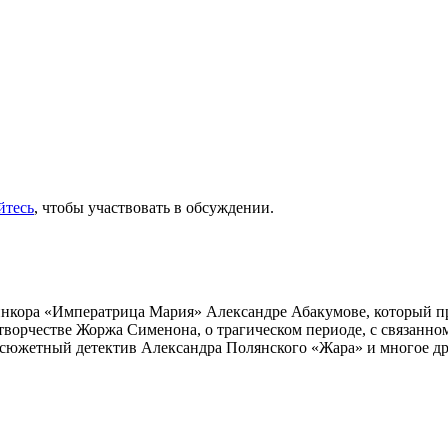
йтесь
, чтобы участвовать в обсуждении.
инкора «Императрица Мария» Александре Абакумове, который про
 творчестве Жоржа Сименона, о трагическом периоде, с связанн
осюжетный детектив Александра Полянского «Жара» и многое др